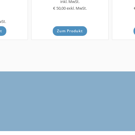
inkl. MwSt.
€ 50,00
exkl. MwSt.
wSt.
t
Zum Produkt
Rollen
 FETRA
Polyurethan-Schwerlast-Rollen -
Vollgumm
Wicke