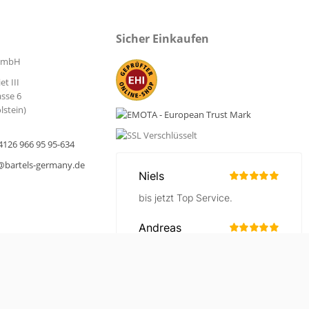
€ 31,42
€ 12,50
Ab
Ab
Sicher Einkaufen
inkl. MwSt.
inkl. MwSt.
€ 26,40
exkl. MwSt.
€ 10,50
exkl. MwSt.
 GmbH
Zum Produkt
Zum Produkt
t III
sse 6
lstein)
4126 966 95 95-634
bartels-germany.de