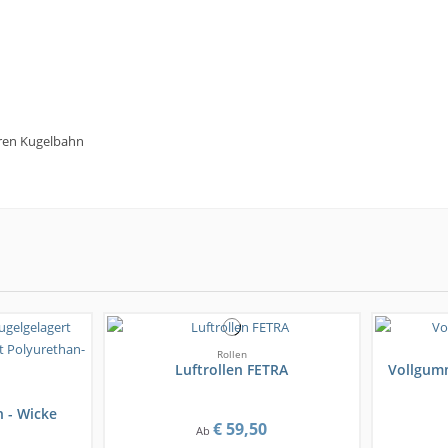
ren Kugelbahn
Rollen
Luftrollen FETRA
Vollgumm
 - Wicke
€ 59,50
Ab