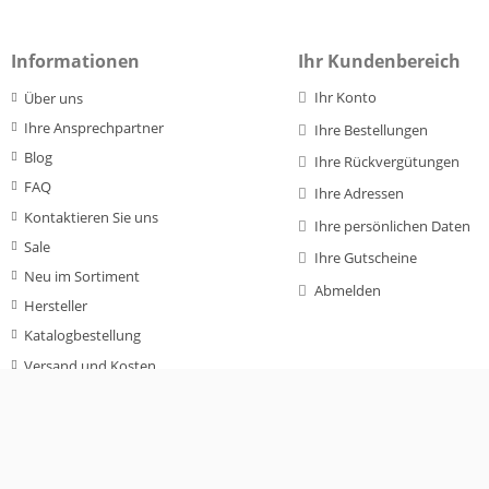
€ 63,07
€ 42,36
€ 23,80
Ab
Ab
Ab
Informationen
Ihr Kundenbereich
inkl. MwSt.
inkl. MwSt.
inkl. MwSt.
€ 53,00
€ 35,60
exkl. MwSt.
exkl. MwSt.
€ 20,00
exkl. M
Ihr Konto
Über uns
Ihre Ansprechpartner
Zum Produkt
Zum Produkt
Zum Produk
Ihre Bestellungen
Blog
Ihre Rückvergütungen
FAQ
Ihre Adressen
Kontaktieren Sie uns
Ihre persönlichen Daten
Sale
Ihre Gutscheine
Neu im Sortiment
Abmelden
Hersteller
Katalogbestellung
Versand und Kosten
Allgemeine Geschäftsbedingungen
Datenschutzerklärung
Impressum
Cookies zurücksetzen