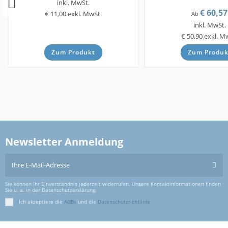
inkl. MwSt.
€ 60,57
€ 11,00
exkl. MwSt.
Ab
inkl. MwSt.
€ 50,90
exkl. M
Zum Produkt
Zum Produk
Newsletter Anmeldung
Sie können Ihr Einverständnis jederzeit widerrufen. Unsere Kontaktinformationen finden
Sie u. a. in der Datenschutzerklärung.
Ich akzeptiere die
AGBs
und die
Datenschutzrichtlinie
Rollen
Rollen
Rollen
Polyurethan-Rollen - FETRA
Polyamid-Rollen, schwere
TPE-ESD-Rollen -
Ausführung - Wicke