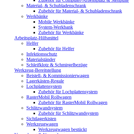
Zubehör für Computer-Arbeitsplatz & Stehpulte
Material- & Schubladenschrank
Zubehör für Material- & Schubladenschrank
Werkbänke
Mobile Werkbänke
System-Werkbank
Zubehör für Werkbänke
Arbeitsplatz-Hilfsmittel
Helfer
Zubehör für Helfer
Infektionsschutz
Materialständer
Schleifklotz & Schmirgelbezüge
Werkzeug-Bereitstellung
Beistell- & Kommissionierwagen
Lagerkästen-Regale
Lochplattensystem
Zubehör für Lochplattensystem
RasterMobil Rollwagen
Zubehör für RasterMobil Rollwagen
Schlitzwandsystem
Zubehör für Schlitzwandsystem
Sichtlagerkisten
Werkzeugwagen
Werkzeugwagen bestückt