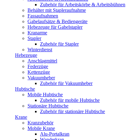
Zubehör für Arbeitskörbe & Arbeitsbühnen
Behälter mit Stapleraufnahme
Fassaufnahmen
Gabelaufsätze & Bediengeräte
Hebezeuge für Gabelstapler
Kranarme
Stapler
Zubehör für Stapler
Winterdienst
Hebezeuge
Anschlagmittel
Federzüge
Kettenzüge
Vakuumheber
Zubehör für Vakuumheber
Hubtische
Mobile Hubtische
Zubehör für mobile Hubtische
Stationäre Hubtische
Zubehör für stationäre Hubtische
Krane
Kranzubehör
Mobile Krane
Alu-Portalkran
Wanderkran