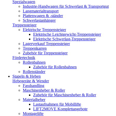
Spezialwagen
Industrie-Handwagen für Schwerlast & Transportgut
Langmaterialtransport
Plattenwagen & -ständer
Schwerlastanhänger
Treppensteiger
Elektrische Treppensteiger
Elektrische Leichtgewicht-Treppensteiger
Elektrische Schwerlast-Treppensteiger
Lagerverkauf Treppensteiger
Treppenkarren
Zubehör für Treppensteiger
Fördertechnik
Rollenbahnen
Zubehör für Rollenbahnen
Rollenständer
Stapeln & Heben
Hebegeräte & Wender
Fasshandling
Maschinenheber & Roller
Zubehör für Maschinenheber & Roller
Materialheber
Lastaufnahmen für Mobillifte
LIFT2MOVE Komplettangebote
Montagelifte