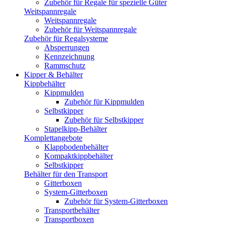
Zubehör für Regale für spezielle Güter
Weitspannregale
Weitspannregale
Zubehör für Weitspannregale
Zubehör für Regalsysteme
Absperrungen
Kennzeichnung
Rammschutz
Kipper & Behälter
Kippbehälter
Kippmulden
Zubehör für Kippmulden
Selbstkipper
Zubehör für Selbstkipper
Stapelkipp-Behälter
Komplettangebote
Klappbodenbehälter
Kompaktkippbehälter
Selbstkipper
Behälter für den Transport
Gitterboxen
System-Gitterboxen
Zubehör für System-Gitterboxen
Transportbehälter
Transportboxen