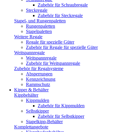
Zubehör für Schraubregale
Steckregale
Zubehör für Steckregale
Stapel- und Rungenpaletten
Rungenpaletten
Stapelpaletten
Weitere Regale
Regale für spezielle Güter
Zubehör für Regale für spezielle Güter
Weitspannregale
Weitspannregale
Zubehör für Weitspannregale
Zubehör für Regalsysteme
Absperrungen
Kennzeichnung
Rammschutz
Kipper & Behälter
Kippbehälter
Kippmulden
Zubehör für Kippmulden
Selbstkipper
Zubehör für Selbstkipper
Stapelkipp-Behälter
Komplettangebote