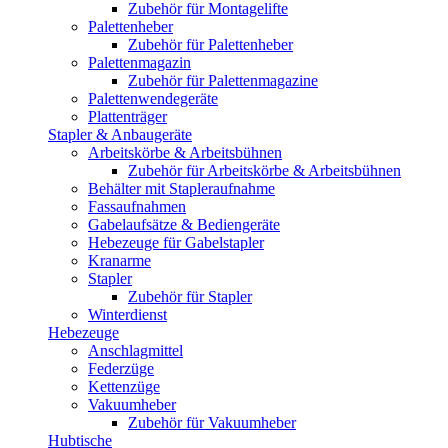
Zubehör für Montagelifte
Palettenheber
Zubehör für Palettenheber
Palettenmagazin
Zubehör für Palettenmagazine
Palettenwendegeräte
Plattenträger
Stapler & Anbaugeräte
Arbeitskörbe & Arbeitsbühnen
Zubehör für Arbeitskörbe & Arbeitsbühnen
Behälter mit Stapleraufnahme
Fassaufnahmen
Gabelaufsätze & Bediengeräte
Hebezeuge für Gabelstapler
Kranarme
Stapler
Zubehör für Stapler
Winterdienst
Hebezeuge
Anschlagmittel
Federzüge
Kettenzüge
Vakuumheber
Zubehör für Vakuumheber
Hubtische