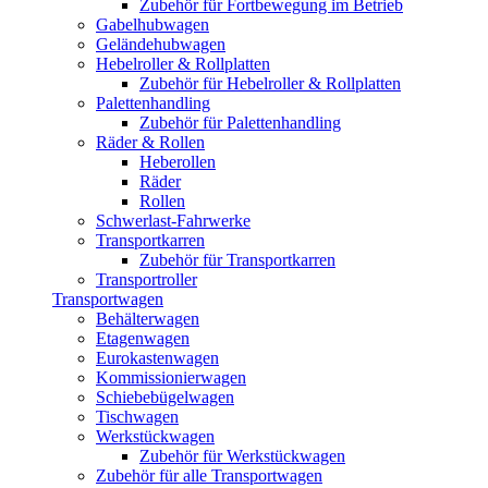
Zubehör für Fortbewegung im Betrieb
Gabelhubwagen
Geländehubwagen
Hebelroller & Rollplatten
Zubehör für Hebelroller & Rollplatten
Palettenhandling
Zubehör für Palettenhandling
Räder & Rollen
Heberollen
Räder
Rollen
Schwerlast-Fahrwerke
Transportkarren
Zubehör für Transportkarren
Transportroller
Transportwagen
Behälterwagen
Etagenwagen
Eurokastenwagen
Kommissionierwagen
Schiebebügelwagen
Tischwagen
Werkstückwagen
Zubehör für Werkstückwagen
Zubehör für alle Transportwagen