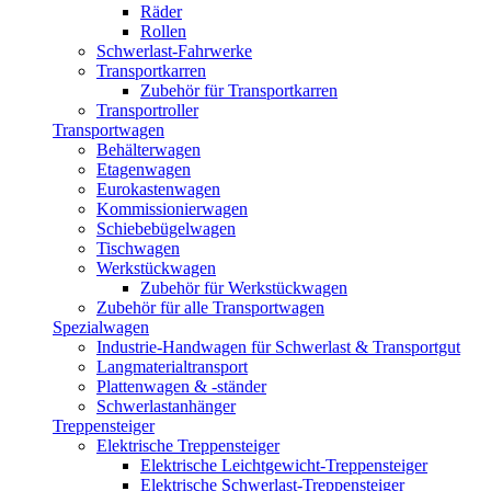
Räder
Rollen
Schwerlast-Fahrwerke
Transportkarren
Zubehör für Transportkarren
Transportroller
Transportwagen
Behälterwagen
Etagenwagen
Eurokastenwagen
Kommissionierwagen
Schiebebügelwagen
Tischwagen
Werkstückwagen
Zubehör für Werkstückwagen
Zubehör für alle Transportwagen
Spezialwagen
Industrie-Handwagen für Schwerlast & Transportgut
Langmaterialtransport
Plattenwagen & -ständer
Schwerlastanhänger
Treppensteiger
Elektrische Treppensteiger
Elektrische Leichtgewicht-Treppensteiger
Elektrische Schwerlast-Treppensteiger