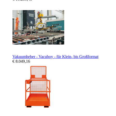
Vakuumheber - Vacuboy - für Klein- bis Großformat
€ 8.049,16