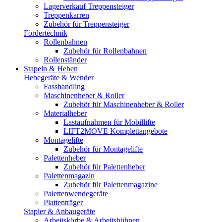
Lagerverkauf Treppensteiger
Treppenkarren
Zubehör für Treppensteiger
Fördertechnik
Rollenbahnen
Zubehör für Rollenbahnen
Rollenständer
Stapeln & Heben
Hebegeräte & Wender
Fasshandling
Maschinenheber & Roller
Zubehör für Maschinenheber & Roller
Materialheber
Lastaufnahmen für Mobillifte
LIFT2MOVE Komplettangebote
Montagelifte
Zubehör für Montagelifte
Palettenheber
Zubehör für Palettenheber
Palettenmagazin
Zubehör für Palettenmagazine
Palettenwendegeräte
Plattenträger
Stapler & Anbaugeräte
Arbeitskörbe & Arbeitsbühnen