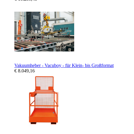
Vakuumheber - Vacuboy - für Klein- bis Großformat
€ 8.049,16