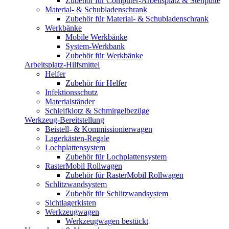
Zubehör für Computer-Arbeitsplatz & Stehpulte
Material- & Schubladenschrank
Zubehör für Material- & Schubladenschrank
Werkbänke
Mobile Werkbänke
System-Werkbank
Zubehör für Werkbänke
Arbeitsplatz-Hilfsmittel
Helfer
Zubehör für Helfer
Infektionsschutz
Materialständer
Schleifklotz & Schmirgelbezüge
Werkzeug-Bereitstellung
Beistell- & Kommissionierwagen
Lagerkästen-Regale
Lochplattensystem
Zubehör für Lochplattensystem
RasterMobil Rollwagen
Zubehör für RasterMobil Rollwagen
Schlitzwandsystem
Zubehör für Schlitzwandsystem
Sichtlagerkisten
Werkzeugwagen
Werkzeugwagen bestückt