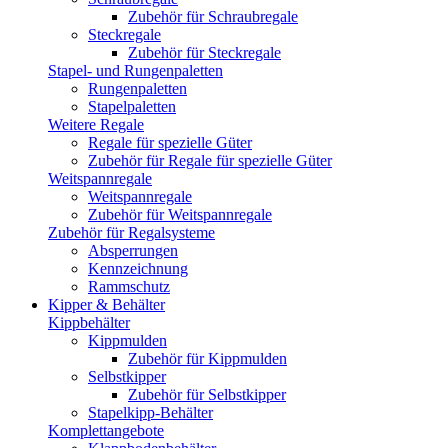
Zubehör für Schraubregale
Steckregale
Zubehör für Steckregale
Stapel- und Rungenpaletten
Rungenpaletten
Stapelpaletten
Weitere Regale
Regale für spezielle Güter
Zubehör für Regale für spezielle Güter
Weitspannregale
Weitspannregale
Zubehör für Weitspannregale
Zubehör für Regalsysteme
Absperrungen
Kennzeichnung
Rammschutz
Kipper & Behälter
Kippbehälter
Kippmulden
Zubehör für Kippmulden
Selbstkipper
Zubehör für Selbstkipper
Stapelkipp-Behälter
Komplettangebote