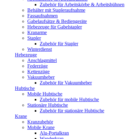
Zubehör für Arbeitskörbe & Arbeitsbühnen
Behälter mit Stapleraufnahme
Fassaufnahmen
Gabelaufsätze & Bediengeräte
Hebezeuge für Gabelstapler
Kranarme
Stapler
Zubehör für Stapler
Winterdienst
Hebezeuge
Anschlagmittel
Federzüge
Kettenzüge
Vakuumheber
Zubehör für Vakuumheber
Hubtische
Mobile Hubtische
Zubehör für mobile Hubtische
Stationäre Hubtische
Zubehör für stationäre Hubtische
Krane
Kranzubehör
Mobile Krane
Alu-Portalkran
Wanderkran