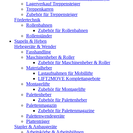
Lagerverkauf Treppensteiger
Treppenkarren
Zubehör für Treppensteiger
Fördertechnik
Rollenbahnen
Zubehör für Rollenbahnen
Rollenständer
Stapeln & Heben
Hebegeräte & Wender
Fasshandling
Maschinenheber & Roller
Zubehör für Maschinenheber & Roller
Materialheber
Lastaufnahmen für Mobillifte
LIFT2MOVE Komplettangebote
Montagelifte
Zubehör für Montagelifte
Palettenheber
Zubehör für Palettenheber
Palettenmagazin
Zubehör für Palettenmagazine
Palettenwendegeräte
Plattenträger
Stapler & Anbaugeräte
Arbeitskörbe & Arbeitsbühnen