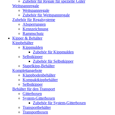
Zubehör für Regale für spezielle Güter
Weitspannregale
Weitspannregale
Zubehör für Weitspannregale
Zubehör für Regalsysteme
Absperrungen
Kennzeichnung
Rammschutz
Kipper & Behälter
Kippbehälter
Kippmulden
Zubehör für Kippmulden
Selbstkipper
Zubehör für Selbstkipper
Stapelkipp-Behälter
Komplettangebote
Klappbodenbehälter
Kompaktkippbehälter
Selbstkipper
Behälter für den Transport
Gitterboxen
System-Gitterboxen
Zubehör für System-Gitterboxen
Transportbehälter
Transportboxen