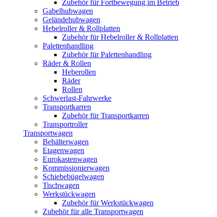
Zubehör für Fortbewegung im Betrieb
Gabelhubwagen
Geländehubwagen
Hebelroller & Rollplatten
Zubehör für Hebelroller & Rollplatten
Palettenhandling
Zubehör für Palettenhandling
Räder & Rollen
Heberollen
Räder
Rollen
Schwerlast-Fahrwerke
Transportkarren
Zubehör für Transportkarren
Transportroller
Transportwagen
Behälterwagen
Etagenwagen
Eurokastenwagen
Kommissionierwagen
Schiebebügelwagen
Tischwagen
Werkstückwagen
Zubehör für Werkstückwagen
Zubehör für alle Transportwagen