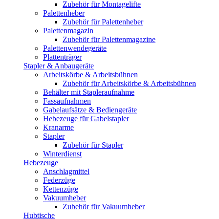
Zubehör für Montagelifte
Palettenheber
Zubehör für Palettenheber
Palettenmagazin
Zubehör für Palettenmagazine
Palettenwendegeräte
Plattenträger
Stapler & Anbaugeräte
Arbeitskörbe & Arbeitsbühnen
Zubehör für Arbeitskörbe & Arbeitsbühnen
Behälter mit Stapleraufnahme
Fassaufnahmen
Gabelaufsätze & Bediengeräte
Hebezeuge für Gabelstapler
Kranarme
Stapler
Zubehör für Stapler
Winterdienst
Hebezeuge
Anschlagmittel
Federzüge
Kettenzüge
Vakuumheber
Zubehör für Vakuumheber
Hubtische