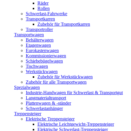
Räder
Rollen
Schwerlast-Fahrwerke
Transportkarren
Zubehör für Transportkarren
Transportroller
Transportwagen
Behälterwagen
Etagenwagen
Eurokastenwagen
Kommissionierwagen
Schiebebügelwagen
Tischwagen
Werkstückwagen
Zubehör für Werkstückwagen
Zubehör für alle Transportwagen
Spezialwagen
Industrie-Handwagen für Schwerlast & Transportgut
Langmaterialtransport
Plattenwagen & -ständer
Schwerlastanhänger
Treppensteiger
Elektrische Treppensteiger
Elektrische Leichtgewicht-Treppensteiger
Elektrische Schwerlast-Treppensteiger