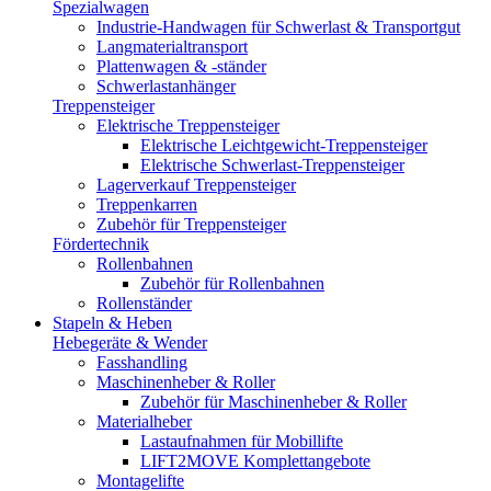
Spezialwagen
Industrie-Handwagen für Schwerlast & Transportgut
Langmaterialtransport
Plattenwagen & -ständer
Schwerlastanhänger
Treppensteiger
Elektrische Treppensteiger
Elektrische Leichtgewicht-Treppensteiger
Elektrische Schwerlast-Treppensteiger
Lagerverkauf Treppensteiger
Treppenkarren
Zubehör für Treppensteiger
Fördertechnik
Rollenbahnen
Zubehör für Rollenbahnen
Rollenständer
Stapeln & Heben
Hebegeräte & Wender
Fasshandling
Maschinenheber & Roller
Zubehör für Maschinenheber & Roller
Materialheber
Lastaufnahmen für Mobillifte
LIFT2MOVE Komplettangebote
Montagelifte