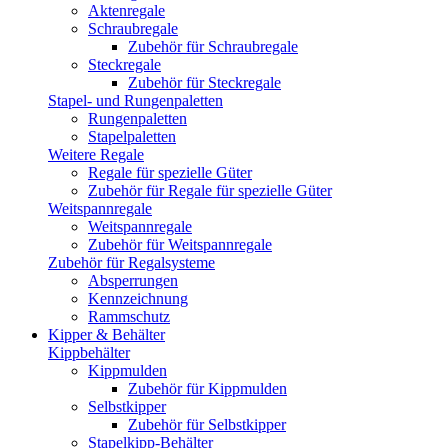
Aktenregale
Schraubregale
Zubehör für Schraubregale
Steckregale
Zubehör für Steckregale
Stapel- und Rungenpaletten
Rungenpaletten
Stapelpaletten
Weitere Regale
Regale für spezielle Güter
Zubehör für Regale für spezielle Güter
Weitspannregale
Weitspannregale
Zubehör für Weitspannregale
Zubehör für Regalsysteme
Absperrungen
Kennzeichnung
Rammschutz
Kipper & Behälter
Kippbehälter
Kippmulden
Zubehör für Kippmulden
Selbstkipper
Zubehör für Selbstkipper
Stapelkipp-Behälter