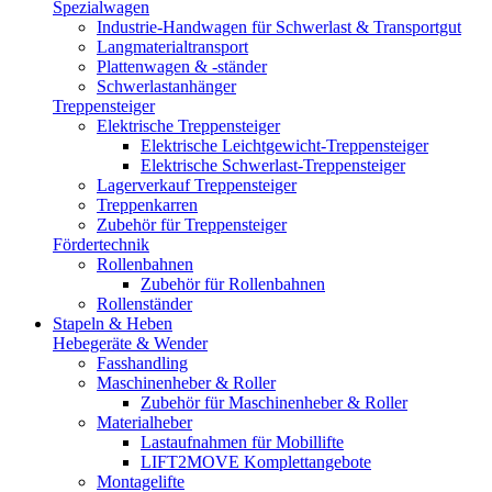
Spezialwagen
Industrie-Handwagen für Schwerlast & Transportgut
Langmaterialtransport
Plattenwagen & -ständer
Schwerlastanhänger
Treppensteiger
Elektrische Treppensteiger
Elektrische Leichtgewicht-Treppensteiger
Elektrische Schwerlast-Treppensteiger
Lagerverkauf Treppensteiger
Treppenkarren
Zubehör für Treppensteiger
Fördertechnik
Rollenbahnen
Zubehör für Rollenbahnen
Rollenständer
Stapeln & Heben
Hebegeräte & Wender
Fasshandling
Maschinenheber & Roller
Zubehör für Maschinenheber & Roller
Materialheber
Lastaufnahmen für Mobillifte
LIFT2MOVE Komplettangebote
Montagelifte