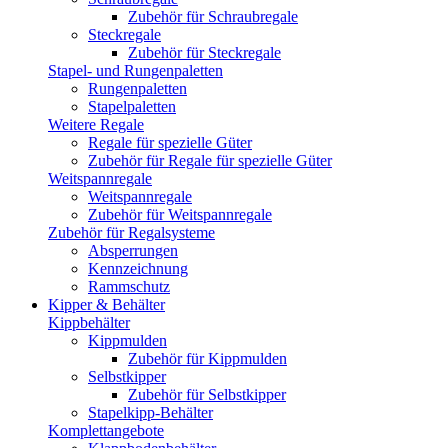
Zubehör für Schraubregale
Steckregale
Zubehör für Steckregale
Stapel- und Rungenpaletten
Rungenpaletten
Stapelpaletten
Weitere Regale
Regale für spezielle Güter
Zubehör für Regale für spezielle Güter
Weitspannregale
Weitspannregale
Zubehör für Weitspannregale
Zubehör für Regalsysteme
Absperrungen
Kennzeichnung
Rammschutz
Kipper & Behälter
Kippbehälter
Kippmulden
Zubehör für Kippmulden
Selbstkipper
Zubehör für Selbstkipper
Stapelkipp-Behälter
Komplettangebote