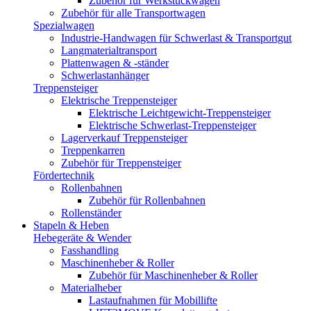
Zubehör für Werkstückwagen
Zubehör für alle Transportwagen
Spezialwagen
Industrie-Handwagen für Schwerlast & Transportgut
Langmaterialtransport
Plattenwagen & -ständer
Schwerlastanhänger
Treppensteiger
Elektrische Treppensteiger
Elektrische Leichtgewicht-Treppensteiger
Elektrische Schwerlast-Treppensteiger
Lagerverkauf Treppensteiger
Treppenkarren
Zubehör für Treppensteiger
Fördertechnik
Rollenbahnen
Zubehör für Rollenbahnen
Rollenständer
Stapeln & Heben
Hebegeräte & Wender
Fasshandling
Maschinenheber & Roller
Zubehör für Maschinenheber & Roller
Materialheber
Lastaufnahmen für Mobillifte