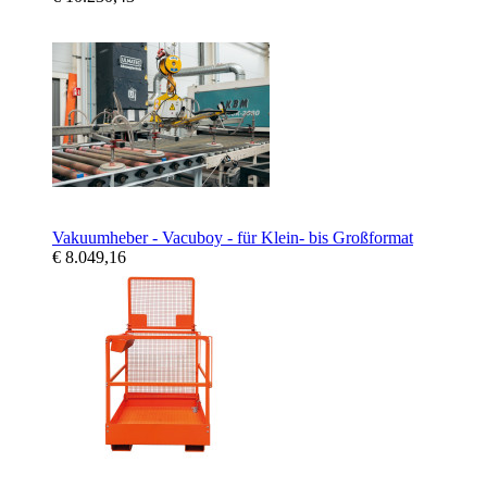
Vakuumheber - Vacuboy - für Klein- bis Großformat
€ 8.049,16