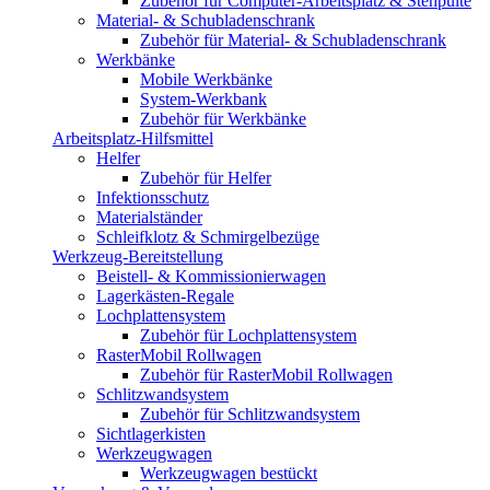
Zubehör für Computer-Arbeitsplatz & Stehpulte
Material- & Schubladenschrank
Zubehör für Material- & Schubladenschrank
Werkbänke
Mobile Werkbänke
System-Werkbank
Zubehör für Werkbänke
Arbeitsplatz-Hilfsmittel
Helfer
Zubehör für Helfer
Infektionsschutz
Materialständer
Schleifklotz & Schmirgelbezüge
Werkzeug-Bereitstellung
Beistell- & Kommissionierwagen
Lagerkästen-Regale
Lochplattensystem
Zubehör für Lochplattensystem
RasterMobil Rollwagen
Zubehör für RasterMobil Rollwagen
Schlitzwandsystem
Zubehör für Schlitzwandsystem
Sichtlagerkisten
Werkzeugwagen
Werkzeugwagen bestückt