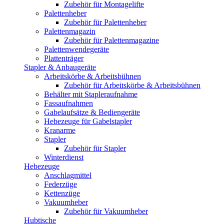
Zubehör für Montagelifte
Palettenheber
Zubehör für Palettenheber
Palettenmagazin
Zubehör für Palettenmagazine
Palettenwendegeräte
Plattenträger
Stapler & Anbaugeräte
Arbeitskörbe & Arbeitsbühnen
Zubehör für Arbeitskörbe & Arbeitsbühnen
Behälter mit Stapleraufnahme
Fassaufnahmen
Gabelaufsätze & Bediengeräte
Hebezeuge für Gabelstapler
Kranarme
Stapler
Zubehör für Stapler
Winterdienst
Hebezeuge
Anschlagmittel
Federzüge
Kettenzüge
Vakuumheber
Zubehör für Vakuumheber
Hubtische