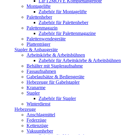
LIFT2MOVE Komplettangebote
Montagelifte
Zubehör für Montagelifte
Palettenheber
Zubehör für Palettenheber
Palettenmagazin
Zubehör für Palettenmagazine
Palettenwendegeräte
Plattenträger
Stapler & Anbaugeräte
Arbeitskörbe & Arbeitsbühnen
Zubehör für Arbeitskörbe & Arbeitsbühnen
Behälter mit Stapleraufnahme
Fassaufnahmen
Gabelaufsätze & Bediengeräte
Hebezeuge für Gabelstapler
Kranarme
Stapler
Zubehör für Stapler
Winterdienst
Hebezeuge
Anschlagmittel
Federzüge
Kettenzüge
Vakuumheber