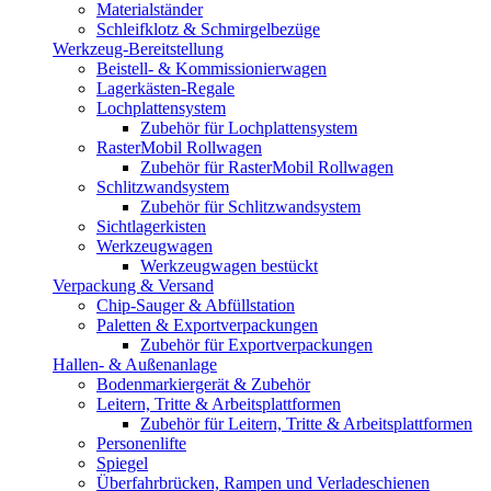
Materialständer
Schleifklotz & Schmirgelbezüge
Werkzeug-Bereitstellung
Beistell- & Kommissionierwagen
Lagerkästen-Regale
Lochplattensystem
Zubehör für Lochplattensystem
RasterMobil Rollwagen
Zubehör für RasterMobil Rollwagen
Schlitzwandsystem
Zubehör für Schlitzwandsystem
Sichtlagerkisten
Werkzeugwagen
Werkzeugwagen bestückt
Verpackung & Versand
Chip-Sauger & Abfüllstation
Paletten & Exportverpackungen
Zubehör für Exportverpackungen
Hallen- & Außenanlage
Bodenmarkiergerät & Zubehör
Leitern, Tritte & Arbeitsplattformen
Zubehör für Leitern, Tritte & Arbeitsplattformen
Personenlifte
Spiegel
Überfahrbrücken, Rampen und Verladeschienen