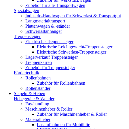
Zubehör für Werkstückwagen
Zubehör für alle Transportwagen
Spezialwagen
Industrie-Handwagen für Schwerlast & Transportgut
Langmaterialtransport
Plattenwagen & -ständer
Schwerlastanhänger
Treppensteiger
Elektrische Treppensteiger
Elektrische Leichtgewicht-Treppensteiger
Elektrische Schwerlast-Treppensteiger
Lagerverkauf Treppensteiger
Treppenkarren
Zubehör für Treppensteiger
Fördertechnik
Rollenbahnen
Zubehör für Rollenbahnen
Rollenständer
Stapeln & Heben
Hebegeräte & Wender
Fasshandling
Maschinenheber & Roller
Zubehör für Maschinenheber & Roller
Materialheber
Lastaufnahmen für Mobillifte