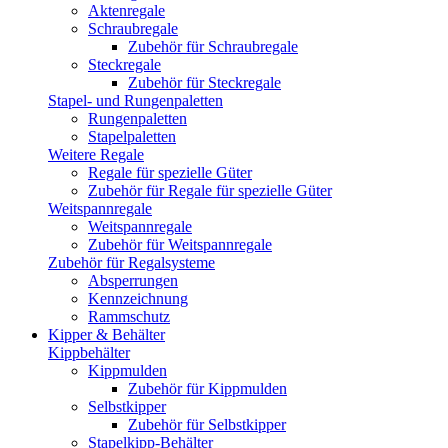
Aktenregale
Schraubregale
Zubehör für Schraubregale
Steckregale
Zubehör für Steckregale
Stapel- und Rungenpaletten
Rungenpaletten
Stapelpaletten
Weitere Regale
Regale für spezielle Güter
Zubehör für Regale für spezielle Güter
Weitspannregale
Weitspannregale
Zubehör für Weitspannregale
Zubehör für Regalsysteme
Absperrungen
Kennzeichnung
Rammschutz
Kipper & Behälter
Kippbehälter
Kippmulden
Zubehör für Kippmulden
Selbstkipper
Zubehör für Selbstkipper
Stapelkipp-Behälter