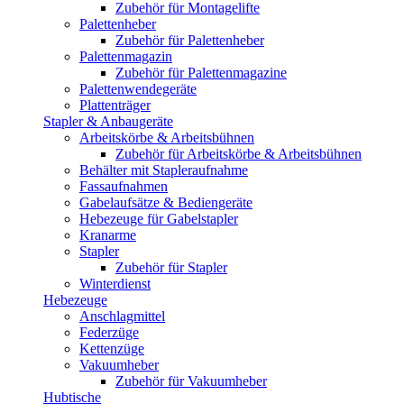
Zubehör für Montagelifte
Palettenheber
Zubehör für Palettenheber
Palettenmagazin
Zubehör für Palettenmagazine
Palettenwendegeräte
Plattenträger
Stapler & Anbaugeräte
Arbeitskörbe & Arbeitsbühnen
Zubehör für Arbeitskörbe & Arbeitsbühnen
Behälter mit Stapleraufnahme
Fassaufnahmen
Gabelaufsätze & Bediengeräte
Hebezeuge für Gabelstapler
Kranarme
Stapler
Zubehör für Stapler
Winterdienst
Hebezeuge
Anschlagmittel
Federzüge
Kettenzüge
Vakuumheber
Zubehör für Vakuumheber
Hubtische