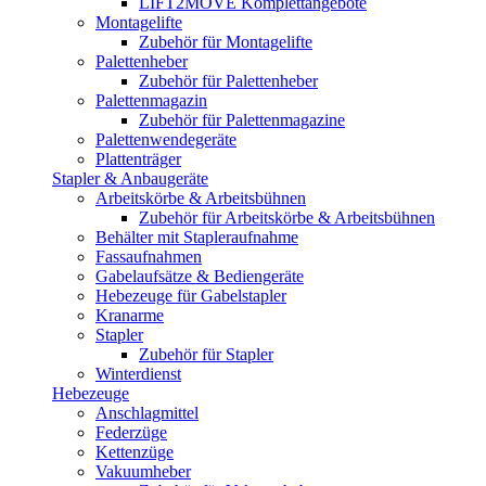
LIFT2MOVE Komplettangebote
Montagelifte
Zubehör für Montagelifte
Palettenheber
Zubehör für Palettenheber
Palettenmagazin
Zubehör für Palettenmagazine
Palettenwendegeräte
Plattenträger
Stapler & Anbaugeräte
Arbeitskörbe & Arbeitsbühnen
Zubehör für Arbeitskörbe & Arbeitsbühnen
Behälter mit Stapleraufnahme
Fassaufnahmen
Gabelaufsätze & Bediengeräte
Hebezeuge für Gabelstapler
Kranarme
Stapler
Zubehör für Stapler
Winterdienst
Hebezeuge
Anschlagmittel
Federzüge
Kettenzüge
Vakuumheber