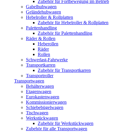
Zubehör für Fortbewegung im Betrieb
Gabelhubwagen
Geländehubwagen
Hebelroller & Rollplatten
Zubehör für Hebelroller & Rollplatten
Palettenhandling
Zubehör für Palettenhandling
Räder & Rollen
Heberollen
Räder
Rollen
Schwerlast-Fahrwerke
Transportkarren
Zubehör für Transportkarren
Transportroller
Transportwagen
Behälterwagen
Etagenwagen
Eurokastenwagen
Kommissionierwagen
Schiebebügelwagen
Tischwagen
Werkstückwagen
Zubehör für Werkstückwagen
Zubehör für alle Transportwagen