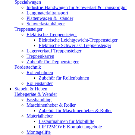
Spezialwagen
Industrie-Handwagen für Schwerlast & Transportgut
Langmaterialtransport
Plattenwagen & -ständer
Schwerlastanhänger
Treppensteiger
Elektrische Treppensteiger
Elektrische Leichtgewicht-Treppensteiger
Elektrische Schwerlast-Treppensteiger
Lagerverkauf Treppensteiger
Treppenkarren
Zubehör für Treppensteiger
Fördertechnik
Rollenbahnen
Zubehör für Rollenbahnen
Rollenständer
Stapeln & Heben
Hebegeräte & Wender
Fasshandling
Maschinenheber & Roller
Zubehör für Maschinenheber & Roller
Materialheber
Lastaufnahmen für Mobillifte
LIFT2MOVE Komplettangebote
Montagelifte