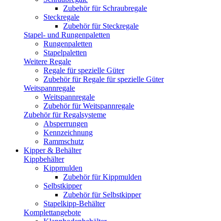
Zubehör für Schraubregale
Steckregale
Zubehör für Steckregale
Stapel- und Rungenpaletten
Rungenpaletten
Stapelpaletten
Weitere Regale
Regale für spezielle Güter
Zubehör für Regale für spezielle Güter
Weitspannregale
Weitspannregale
Zubehör für Weitspannregale
Zubehör für Regalsysteme
Absperrungen
Kennzeichnung
Rammschutz
Kipper & Behälter
Kippbehälter
Kippmulden
Zubehör für Kippmulden
Selbstkipper
Zubehör für Selbstkipper
Stapelkipp-Behälter
Komplettangebote