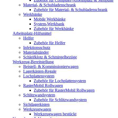
Zubehör für Computer-Arbeitsplatz & Stehpulte
Material- & Schubladenschrank
Zubehör für Material- & Schubladenschrank
Werkbänke
Mobile Werkbänke
System-Werkbank
Zubehör für Werkbänke
Arbeitsplatz-Hilfsmittel
Helfer
Zubehör für Helfer
Infektionsschutz
Materialständer
Schleifklotz & Schmirgelbezüge
Werkzeug-Bereitstellung
Beistell- & Kommissionierwagen
Lagerkästen-Regale
Lochplattensystem
Zubehör für Lochplattensystem
RasterMobil Rollwagen
Zubehör für RasterMobil Rollwagen
Schlitzwandsystem
Zubehör für Schlitzwandsystem
Sichtlagerkisten
Werkzeugwagen
Werkzeugwagen bestückt