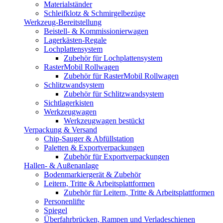
Materialständer
Schleifklotz & Schmirgelbezüge
Werkzeug-Bereitstellung
Beistell- & Kommissionierwagen
Lagerkästen-Regale
Lochplattensystem
Zubehör für Lochplattensystem
RasterMobil Rollwagen
Zubehör für RasterMobil Rollwagen
Schlitzwandsystem
Zubehör für Schlitzwandsystem
Sichtlagerkisten
Werkzeugwagen
Werkzeugwagen bestückt
Verpackung & Versand
Chip-Sauger & Abfüllstation
Paletten & Exportverpackungen
Zubehör für Exportverpackungen
Hallen- & Außenanlage
Bodenmarkiergerät & Zubehör
Leitern, Tritte & Arbeitsplattformen
Zubehör für Leitern, Tritte & Arbeitsplattformen
Personenlifte
Spiegel
Überfahrbrücken, Rampen und Verladeschienen