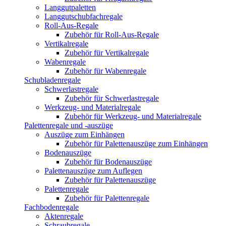
Langgutpaletten
Langgutschubfachregale
Roll-Aus-Regale
Zubehör für Roll-Aus-Regale
Vertikalregale
Zubehör für Vertikalregale
Wabenregale
Zubehör für Wabenregale
Schubladenregale
Schwerlastregale
Zubehör für Schwerlastregale
Werkzeug- und Materialregale
Zubehör für Werkzeug- und Materialregale
Palettenregale und -auszüge
Auszüge zum Einhängen
Zubehör für Palettenauszüge zum Einhängen
Bodenauszüge
Zubehör für Bodenauszüge
Palettenauszüge zum Auflegen
Zubehör für Palettenauszüge
Palettenregale
Zubehör für Palettenregale
Fachbodenregale
Aktenregale
Schraubregale