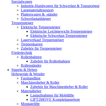
Spezialwagen
Industrie-Handwagen für Schwerlast & Transportgut
Langmaterialtransport
Plattenwagen & -ständer
Schwerlastanhänger
Treppensteiger
Elektrische Treppensteiger
Elektrische Leichtgewicht-Treppensteiger
Elektrische Schwerlast-Treppensteiger
Lagerverkauf Treppensteiger
Treppenkarren
Zubehör für Treppensteiger
Fördertechnik
Rollenbahnen
Zubehör für Rollenbahnen
Rollenständer
Stapeln & Heben
Hebegeräte & Wender
Fasshandling
Maschinenheber & Roller
Zubehör für Maschinenheber & Roller
Materialheber
Lastaufnahmen für Mobillifte
LIFT2MOVE Komplettangebote
Montagelifte