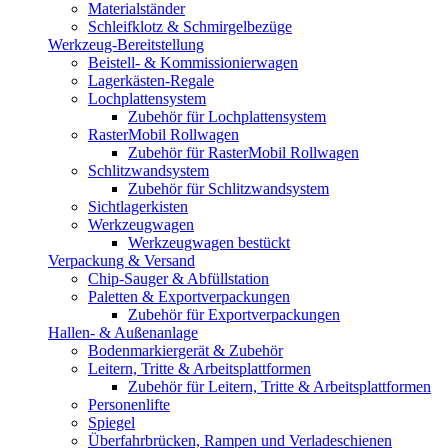
Materialständer
Schleifklotz & Schmirgelbezüge
Werkzeug-Bereitstellung
Beistell- & Kommissionierwagen
Lagerkästen-Regale
Lochplattensystem
Zubehör für Lochplattensystem
RasterMobil Rollwagen
Zubehör für RasterMobil Rollwagen
Schlitzwandsystem
Zubehör für Schlitzwandsystem
Sichtlagerkisten
Werkzeugwagen
Werkzeugwagen bestückt
Verpackung & Versand
Chip-Sauger & Abfüllstation
Paletten & Exportverpackungen
Zubehör für Exportverpackungen
Hallen- & Außenanlage
Bodenmarkiergerät & Zubehör
Leitern, Tritte & Arbeitsplattformen
Zubehör für Leitern, Tritte & Arbeitsplattformen
Personenlifte
Spiegel
Überfahrbrücken, Rampen und Verladeschienen