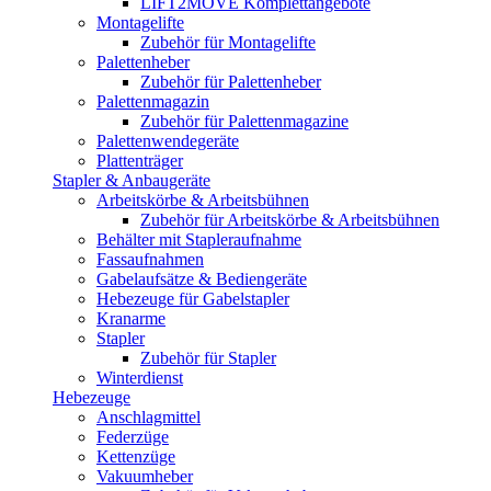
LIFT2MOVE Komplettangebote
Montagelifte
Zubehör für Montagelifte
Palettenheber
Zubehör für Palettenheber
Palettenmagazin
Zubehör für Palettenmagazine
Palettenwendegeräte
Plattenträger
Stapler & Anbaugeräte
Arbeitskörbe & Arbeitsbühnen
Zubehör für Arbeitskörbe & Arbeitsbühnen
Behälter mit Stapleraufnahme
Fassaufnahmen
Gabelaufsätze & Bediengeräte
Hebezeuge für Gabelstapler
Kranarme
Stapler
Zubehör für Stapler
Winterdienst
Hebezeuge
Anschlagmittel
Federzüge
Kettenzüge
Vakuumheber