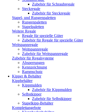
Zubehör für Schraubregale
Steckregale
Zubehör für Steckregale
Stapel- und Rungenpaletten
Rungenpaletten
Stapelpaletten
Weitere Regale
Regale für spezielle Güter
Zubehör für Regale für spezielle Güter
Weitspannregale
Weitspannregale
Zubehör für Weitspannregale
Zubehör für Regalsysteme
Absperrungen
Kennzeichnung
Rammschutz
Kipper & Behälter
Kippbehälter
Kippmulden
Zubehör für Kippmulden
Selbstkipper
Zubehör für Selbstkipper
Stapelkipp-Behälter
Komplettangebote