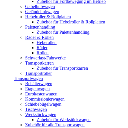
Zubehör für Fortbewegung im Betrieb
Gabelhubwagen
Geländehubwagen
Hebelroller & Rollplatten
Zubehör für Hebelroller & Rollplatten
Palettenhandling
Zubehör für Palettenhandling
Räder & Rollen
Heberollen
Räder
Rollen
Schwerlast-Fahrwerke
Transportkarren
Zubehör für Transportkarren
Transportroller
Transportwagen
Behälterwagen
Etagenwagen
Eurokastenwagen
Kommissionierwagen
Schiebebügelwagen
Tischwagen
Werkstückwagen
Zubehör für Werkstückwagen
Zubehör für alle Transportwagen