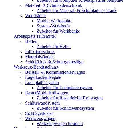
Zubehör für Computer-Arbeitsplatz & Stehpulte
Material- & Schubladenschrank
Zubehör für Material- & Schubladenschrank
Werkbänke
Mobile Werkbänke
System-Werkbank
Zubehör für Werkbänke
Arbeitsplatz-Hilfsmittel
Helfer
Zubehör für Helfer
Infektionsschutz
Materialständer
Schleifklotz & Schmirgelbezüge
Werkzeug-Bereitstellung
Beistell- & Kommissionierwagen
Lagerkästen-Regale
Lochplattensystem
Zubehör für Lochplattensystem
RasterMobil Rollwagen
Zubehör für RasterMobil Rollwagen
Schlitzwandsystem
Zubehör für Schlitzwandsystem
Sichtlagerkisten
Werkzeugwagen
Werkzeugwagen bestückt