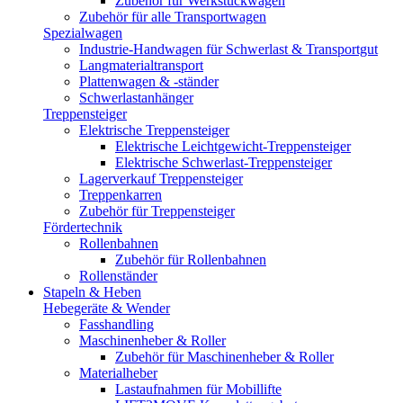
Zubehör für Werkstückwagen
Zubehör für alle Transportwagen
Spezialwagen
Industrie-Handwagen für Schwerlast & Transportgut
Langmaterialtransport
Plattenwagen & -ständer
Schwerlastanhänger
Treppensteiger
Elektrische Treppensteiger
Elektrische Leichtgewicht-Treppensteiger
Elektrische Schwerlast-Treppensteiger
Lagerverkauf Treppensteiger
Treppenkarren
Zubehör für Treppensteiger
Fördertechnik
Rollenbahnen
Zubehör für Rollenbahnen
Rollenständer
Stapeln & Heben
Hebegeräte & Wender
Fasshandling
Maschinenheber & Roller
Zubehör für Maschinenheber & Roller
Materialheber
Lastaufnahmen für Mobillifte