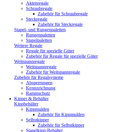
Aktenregale
Schraubregale
Zubehör für Schraubregale
Steckregale
Zubehör für Steckregale
Stapel- und Rungenpaletten
Rungenpaletten
Stapelpaletten
Weitere Regale
Regale für spezielle Güter
Zubehör für Regale für spezielle Güter
Weitspannregale
Weitspannregale
Zubehör für Weitspannregale
Zubehör für Regalsysteme
Absperrungen
Kennzeichnung
Rammschutz
Kipper & Behälter
Kippbehälter
Kippmulden
Zubehör für Kippmulden
Selbstkipper
Zubehör für Selbstkipper
Stapelkipp-Behälter