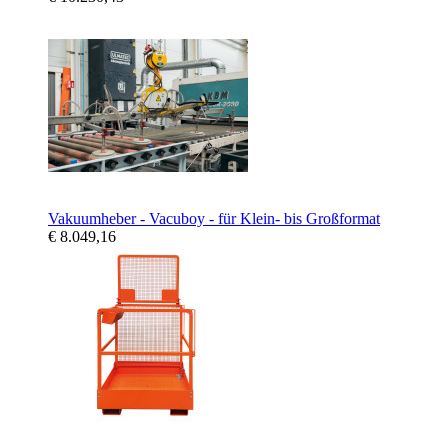
Vakuumheber - Vacuboy - für Klein- bis Großformat
€ 8.049,16