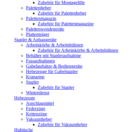
Zubehör für Montagelifte
Palettenheber
Zubehör für Palettenheber
Palettenmagazin
Zubehör für Palettenmagazine
Palettenwendegeräte
Plattenträger
Stapler & Anbaugeräte
Arbeitskörbe & Arbeitsbühnen
Zubehör für Arbeitskörbe & Arbeitsbühnen
Behälter mit Stapleraufnahme
Fassaufnahmen
Gabelaufsätze & Bediengeräte
Hebezeuge für Gabelstapler
Kranarme
Stapler
Zubehör für Stapler
Winterdienst
Hebezeuge
Anschlagmittel
Federzüge
Kettenzüge
Vakuumheber
Zubehör für Vakuumheber
Hubtische