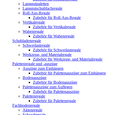
Langgutpaletten
Langgutschubfachregale
Roll-Aus-Regale
Zubehör für Roll-Aus-Regale
Vertikalregale
Zubehör für Vertikalregale
Wabenregale
Zubehör für Wabenregale
Schubladenregale
Schwerlastregale
Zubehör für Schwerlastregale
Werkzeug- und Materialregale
Zubehör für Werkzeug- und Materialregale
Palettenregale und -auszüge
Auszüge zum Einhängen
Zubehör für Palettenauszüge zum Einhängen
Bodenauszüge
Zubehör für Bodenauszüge
Palettenauszüge zum Auflegen
Zubehör für Palettenauszüge
Palettenregale
Zubehör für Palettenregale
Fachbodenregale
Aktenregale
Schraubregale