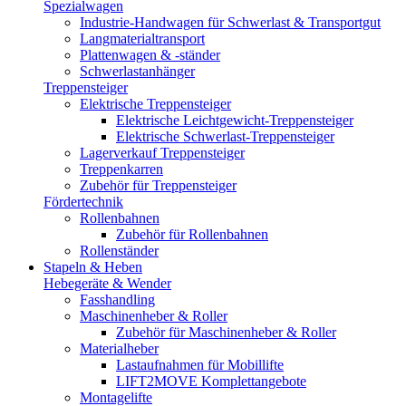
Spezialwagen
Industrie-Handwagen für Schwerlast & Transportgut
Langmaterialtransport
Plattenwagen & -ständer
Schwerlastanhänger
Treppensteiger
Elektrische Treppensteiger
Elektrische Leichtgewicht-Treppensteiger
Elektrische Schwerlast-Treppensteiger
Lagerverkauf Treppensteiger
Treppenkarren
Zubehör für Treppensteiger
Fördertechnik
Rollenbahnen
Zubehör für Rollenbahnen
Rollenständer
Stapeln & Heben
Hebegeräte & Wender
Fasshandling
Maschinenheber & Roller
Zubehör für Maschinenheber & Roller
Materialheber
Lastaufnahmen für Mobillifte
LIFT2MOVE Komplettangebote
Montagelifte