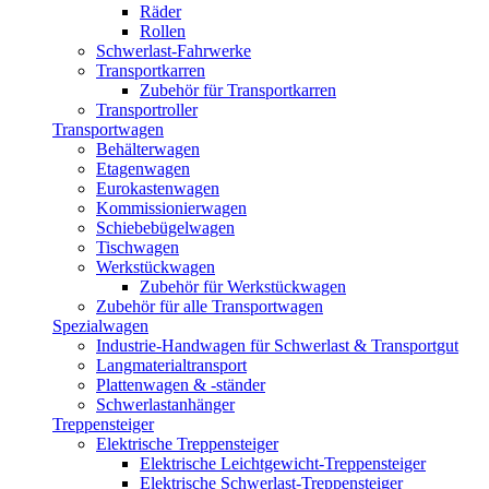
Räder
Rollen
Schwerlast-Fahrwerke
Transportkarren
Zubehör für Transportkarren
Transportroller
Transportwagen
Behälterwagen
Etagenwagen
Eurokastenwagen
Kommissionierwagen
Schiebebügelwagen
Tischwagen
Werkstückwagen
Zubehör für Werkstückwagen
Zubehör für alle Transportwagen
Spezialwagen
Industrie-Handwagen für Schwerlast & Transportgut
Langmaterialtransport
Plattenwagen & -ständer
Schwerlastanhänger
Treppensteiger
Elektrische Treppensteiger
Elektrische Leichtgewicht-Treppensteiger
Elektrische Schwerlast-Treppensteiger