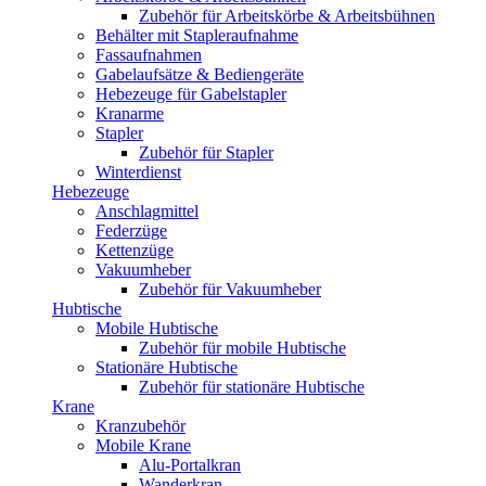
Zubehör für Arbeitskörbe & Arbeitsbühnen
Behälter mit Stapleraufnahme
Fassaufnahmen
Gabelaufsätze & Bediengeräte
Hebezeuge für Gabelstapler
Kranarme
Stapler
Zubehör für Stapler
Winterdienst
Hebezeuge
Anschlagmittel
Federzüge
Kettenzüge
Vakuumheber
Zubehör für Vakuumheber
Hubtische
Mobile Hubtische
Zubehör für mobile Hubtische
Stationäre Hubtische
Zubehör für stationäre Hubtische
Krane
Kranzubehör
Mobile Krane
Alu-Portalkran
Wanderkran