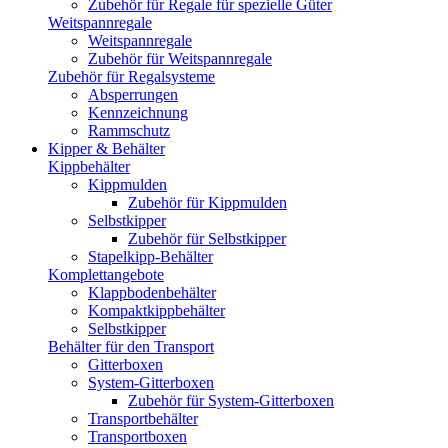
Zubehör für Regale für spezielle Güter
Weitspannregale
Weitspannregale
Zubehör für Weitspannregale
Zubehör für Regalsysteme
Absperrungen
Kennzeichnung
Rammschutz
Kipper & Behälter
Kippbehälter
Kippmulden
Zubehör für Kippmulden
Selbstkipper
Zubehör für Selbstkipper
Stapelkipp-Behälter
Komplettangebote
Klappbodenbehälter
Kompaktkippbehälter
Selbstkipper
Behälter für den Transport
Gitterboxen
System-Gitterboxen
Zubehör für System-Gitterboxen
Transportbehälter
Transportboxen