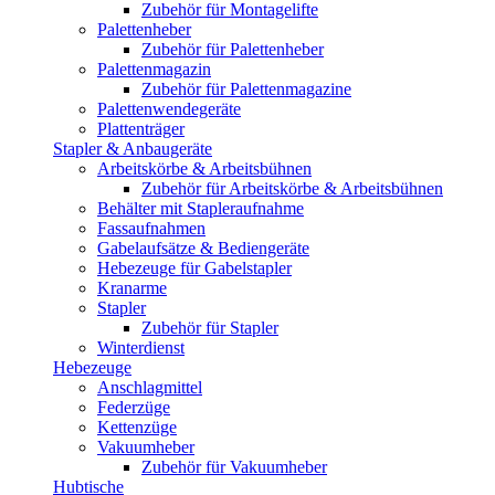
Zubehör für Montagelifte
Palettenheber
Zubehör für Palettenheber
Palettenmagazin
Zubehör für Palettenmagazine
Palettenwendegeräte
Plattenträger
Stapler & Anbaugeräte
Arbeitskörbe & Arbeitsbühnen
Zubehör für Arbeitskörbe & Arbeitsbühnen
Behälter mit Stapleraufnahme
Fassaufnahmen
Gabelaufsätze & Bediengeräte
Hebezeuge für Gabelstapler
Kranarme
Stapler
Zubehör für Stapler
Winterdienst
Hebezeuge
Anschlagmittel
Federzüge
Kettenzüge
Vakuumheber
Zubehör für Vakuumheber
Hubtische