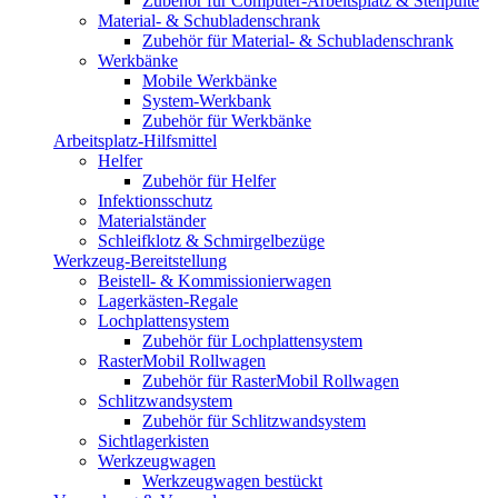
Zubehör für Computer-Arbeitsplatz & Stehpulte
Material- & Schubladenschrank
Zubehör für Material- & Schubladenschrank
Werkbänke
Mobile Werkbänke
System-Werkbank
Zubehör für Werkbänke
Arbeitsplatz-Hilfsmittel
Helfer
Zubehör für Helfer
Infektionsschutz
Materialständer
Schleifklotz & Schmirgelbezüge
Werkzeug-Bereitstellung
Beistell- & Kommissionierwagen
Lagerkästen-Regale
Lochplattensystem
Zubehör für Lochplattensystem
RasterMobil Rollwagen
Zubehör für RasterMobil Rollwagen
Schlitzwandsystem
Zubehör für Schlitzwandsystem
Sichtlagerkisten
Werkzeugwagen
Werkzeugwagen bestückt