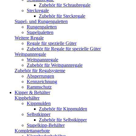
Zubehör für Schraubregale
Steckregale
Zubehör für Steckregale
Stapel- und Rungenpaletten
Rungenpaletten
Stapelpaletten
Weitere Regale
Regale für spezielle Güter
Zubehör für Regale für spezielle Güter
Weitspannregale
Weitspannregale
Zubehör für Weitspannregale
Zubehör für Regalsysteme
Absperrungen
Kennzeichnung
Rammschutz
Kipper & Behälter
Kippbehälter
Kippmulden
Zubehör für Kippmulden
Selbstkipper
Zubehör für Selbstkipper
Stapelkipp-Behälter
Komplettangebote