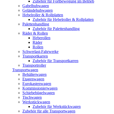
Zubehör für Fortbewegung im Betrieb
Gabelhubwagen
Geländehubwagen
Hebelroller & Rollplatten
Zubehör für Hebelroller & Rollplatten
Palettenhandling
Zubehör für Palettenhandling
Räder & Rollen
Heberollen
Räder
Rollen
Schwerlast-Fahrwerke
Transportkarren
Zubehör für Transportkarren
Transportroller
Transportwagen
Behälterwagen
Etagenwagen
Eurokastenwagen
Kommissionierwagen
Schiebebügelwagen
Tischwagen
Werkstückwagen
Zubehör für Werkstückwagen
Zubehör für alle Transportwagen