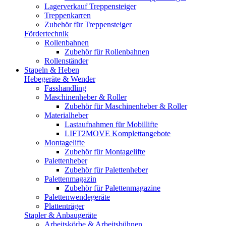
Lagerverkauf Treppensteiger
Treppenkarren
Zubehör für Treppensteiger
Fördertechnik
Rollenbahnen
Zubehör für Rollenbahnen
Rollenständer
Stapeln & Heben
Hebegeräte & Wender
Fasshandling
Maschinenheber & Roller
Zubehör für Maschinenheber & Roller
Materialheber
Lastaufnahmen für Mobillifte
LIFT2MOVE Komplettangebote
Montagelifte
Zubehör für Montagelifte
Palettenheber
Zubehör für Palettenheber
Palettenmagazin
Zubehör für Palettenmagazine
Palettenwendegeräte
Plattenträger
Stapler & Anbaugeräte
Arbeitskörbe & Arbeitsbühnen