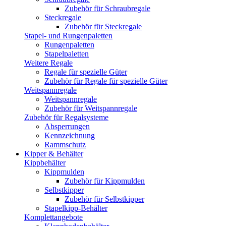
Zubehör für Schraubregale
Steckregale
Zubehör für Steckregale
Stapel- und Rungenpaletten
Rungenpaletten
Stapelpaletten
Weitere Regale
Regale für spezielle Güter
Zubehör für Regale für spezielle Güter
Weitspannregale
Weitspannregale
Zubehör für Weitspannregale
Zubehör für Regalsysteme
Absperrungen
Kennzeichnung
Rammschutz
Kipper & Behälter
Kippbehälter
Kippmulden
Zubehör für Kippmulden
Selbstkipper
Zubehör für Selbstkipper
Stapelkipp-Behälter
Komplettangebote