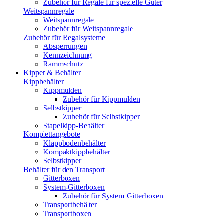
Zubehör für Regale für spezielle Güter
Weitspannregale
Weitspannregale
Zubehör für Weitspannregale
Zubehör für Regalsysteme
Absperrungen
Kennzeichnung
Rammschutz
Kipper & Behälter
Kippbehälter
Kippmulden
Zubehör für Kippmulden
Selbstkipper
Zubehör für Selbstkipper
Stapelkipp-Behälter
Komplettangebote
Klappbodenbehälter
Kompaktkippbehälter
Selbstkipper
Behälter für den Transport
Gitterboxen
System-Gitterboxen
Zubehör für System-Gitterboxen
Transportbehälter
Transportboxen