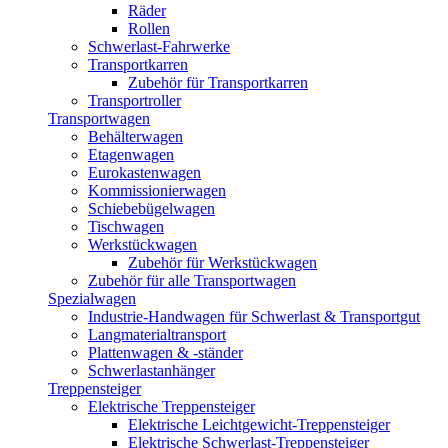
Räder
Rollen
Schwerlast-Fahrwerke
Transportkarren
Zubehör für Transportkarren
Transportroller
Transportwagen
Behälterwagen
Etagenwagen
Eurokastenwagen
Kommissionierwagen
Schiebebügelwagen
Tischwagen
Werkstückwagen
Zubehör für Werkstückwagen
Zubehör für alle Transportwagen
Spezialwagen
Industrie-Handwagen für Schwerlast & Transportgut
Langmaterialtransport
Plattenwagen & -ständer
Schwerlastanhänger
Treppensteiger
Elektrische Treppensteiger
Elektrische Leichtgewicht-Treppensteiger
Elektrische Schwerlast-Treppensteiger