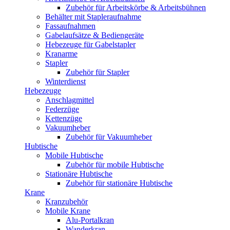
Zubehör für Arbeitskörbe & Arbeitsbühnen
Behälter mit Stapleraufnahme
Fassaufnahmen
Gabelaufsätze & Bediengeräte
Hebezeuge für Gabelstapler
Kranarme
Stapler
Zubehör für Stapler
Winterdienst
Hebezeuge
Anschlagmittel
Federzüge
Kettenzüge
Vakuumheber
Zubehör für Vakuumheber
Hubtische
Mobile Hubtische
Zubehör für mobile Hubtische
Stationäre Hubtische
Zubehör für stationäre Hubtische
Krane
Kranzubehör
Mobile Krane
Alu-Portalkran
Wanderkran