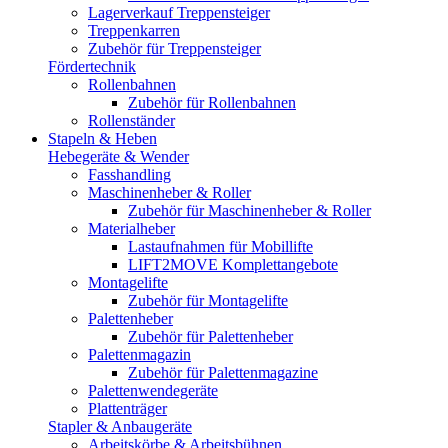
Lagerverkauf Treppensteiger
Treppenkarren
Zubehör für Treppensteiger
Fördertechnik
Rollenbahnen
Zubehör für Rollenbahnen
Rollenständer
Stapeln & Heben
Hebegeräte & Wender
Fasshandling
Maschinenheber & Roller
Zubehör für Maschinenheber & Roller
Materialheber
Lastaufnahmen für Mobillifte
LIFT2MOVE Komplettangebote
Montagelifte
Zubehör für Montagelifte
Palettenheber
Zubehör für Palettenheber
Palettenmagazin
Zubehör für Palettenmagazine
Palettenwendegeräte
Plattenträger
Stapler & Anbaugeräte
Arbeitskörbe & Arbeitsbühnen