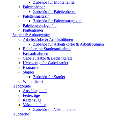
Zubehör für Montagelifte
Palettenheber
Zubehör für Palettenheber
Palettenmagazin
Zubehör für Palettenmagazine
Palettenwendegeräte
Plattenträger
Stapler & Anbaugeräte
Arbeitskörbe & Arbeitsbühnen
Zubehör für Arbeitskörbe & Arbeitsbühnen
Behälter mit Stapleraufnahme
Fassaufnahmen
Gabelaufsätze & Bediengeräte
Hebezeuge für Gabelstapler
Kranarme
Stapler
Zubehör für Stapler
Winterdienst
Hebezeuge
Anschlagmittel
Federzüge
Kettenzüge
Vakuumheber
Zubehör für Vakuumheber
Hubtische