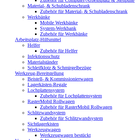
Zubehör für Computer-Arbeitsplatz & Stehpulte
Material- & Schubladenschrank
Zubehör für Material- & Schubladenschrank
Werkbänke
Mobile Werkbänke
System-Werkbank
Zubehör für Werkbänke
Arbeitsplatz-Hilfsmittel
Helfer
Zubehör für Helfer
Infektionsschutz
Materialständer
Schleifklotz & Schmirgelbezüge
Werkzeug-Bereitstellung
Beistell- & Kommissionierwagen
Lagerkästen-Regale
Lochplattensystem
Zubehör für Lochplattensystem
RasterMobil Rollwagen
Zubehör für RasterMobil Rollwagen
Schlitzwandsystem
Zubehör für Schlitzwandsystem
Sichtlagerkisten
Werkzeugwagen
Werkzeugwagen bestückt