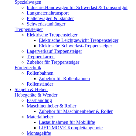
Spezialwagen
Industrie-Handwagen für Schwerlast & Transportgut
Langmaterialtransport
Plattenwagen & -ständer
Schwerlastanhänger
Treppensteiger
Elektrische Treppensteiger
Elektrische Leichtgewicht-Treppensteiger
Elektrische Schwerlast-Treppensteiger
Lagerverkauf Treppensteiger
Treppenkarren
Zubehör für Treppensteiger
Fördertechnik
Rollenbahnen
Zubehör für Rollenbahnen
Rollenständer
Stapeln & Heben
Hebegeräte & Wender
Fasshandling
Maschinenheber & Roller
Zubehör für Maschinenheber & Roller
Materialheber
Lastaufnahmen für Mobillifte
LIFT2MOVE Komplettangebote
Montagelifte