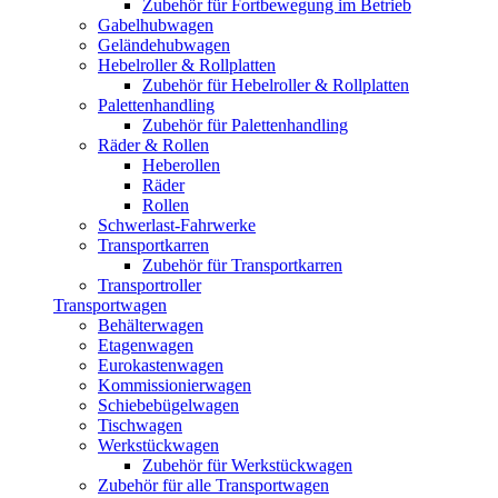
Zubehör für Fortbewegung im Betrieb
Gabelhubwagen
Geländehubwagen
Hebelroller & Rollplatten
Zubehör für Hebelroller & Rollplatten
Palettenhandling
Zubehör für Palettenhandling
Räder & Rollen
Heberollen
Räder
Rollen
Schwerlast-Fahrwerke
Transportkarren
Zubehör für Transportkarren
Transportroller
Transportwagen
Behälterwagen
Etagenwagen
Eurokastenwagen
Kommissionierwagen
Schiebebügelwagen
Tischwagen
Werkstückwagen
Zubehör für Werkstückwagen
Zubehör für alle Transportwagen