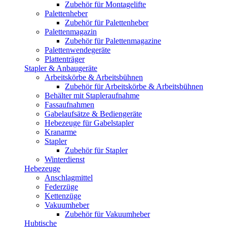
Zubehör für Montagelifte
Palettenheber
Zubehör für Palettenheber
Palettenmagazin
Zubehör für Palettenmagazine
Palettenwendegeräte
Plattenträger
Stapler & Anbaugeräte
Arbeitskörbe & Arbeitsbühnen
Zubehör für Arbeitskörbe & Arbeitsbühnen
Behälter mit Stapleraufnahme
Fassaufnahmen
Gabelaufsätze & Bediengeräte
Hebezeuge für Gabelstapler
Kranarme
Stapler
Zubehör für Stapler
Winterdienst
Hebezeuge
Anschlagmittel
Federzüge
Kettenzüge
Vakuumheber
Zubehör für Vakuumheber
Hubtische