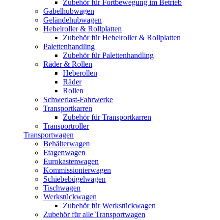
Zubehör für Fortbewegung im Betrieb
Gabelhubwagen
Geländehubwagen
Hebelroller & Rollplatten
Zubehör für Hebelroller & Rollplatten
Palettenhandling
Zubehör für Palettenhandling
Räder & Rollen
Heberollen
Räder
Rollen
Schwerlast-Fahrwerke
Transportkarren
Zubehör für Transportkarren
Transportroller
Transportwagen
Behälterwagen
Etagenwagen
Eurokastenwagen
Kommissionierwagen
Schiebebügelwagen
Tischwagen
Werkstückwagen
Zubehör für Werkstückwagen
Zubehör für alle Transportwagen