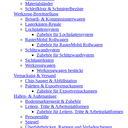
Materialständer
Schleifklotz & Schmirgelbezüge
Werkzeug-Bereitstellung
Beistell- & Kommissionierwagen
Lagerkästen-Regale
Lochplattensystem
Zubehör für Lochplattensystem
RasterMobil Rollwagen
Zubehör für RasterMobil Rollwagen
Schlitzwandsystem
Zubehör für Schlitzwandsystem
Sichtlagerkisten
Werkzeugwagen
Werkzeugwagen bestückt
Verpackung & Versand
Chip-Sauger & Abfüllstation
Paletten & Exportverpackungen
Zubehör für Exportverpackungen
Hallen- & Außenanlage
Bodenmarkiergerät & Zubehör
Leitern, Tritte & Arbeitsplattformen
Zubehör für Leitern, Tritte & Arbeitsplattformen
Personenlifte
Spiegel
Überfahrbrücken, Rampen und Verladeschienen