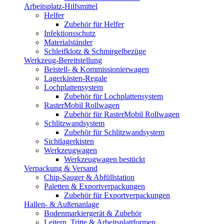
Arbeitsplatz-Hilfsmittel
Helfer
Zubehör für Helfer
Infektionsschutz
Materialständer
Schleifklotz & Schmirgelbezüge
Werkzeug-Bereitstellung
Beistell- & Kommissionierwagen
Lagerkästen-Regale
Lochplattensystem
Zubehör für Lochplattensystem
RasterMobil Rollwagen
Zubehör für RasterMobil Rollwagen
Schlitzwandsystem
Zubehör für Schlitzwandsystem
Sichtlagerkisten
Werkzeugwagen
Werkzeugwagen bestückt
Verpackung & Versand
Chip-Sauger & Abfüllstation
Paletten & Exportverpackungen
Zubehör für Exportverpackungen
Hallen- & Außenanlage
Bodenmarkiergerät & Zubehör
Leitern, Tritte & Arbeitsplattformen