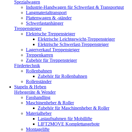
Spezialwagen
Industrie-Handwagen für Schwerlast & Transportgut
Langmaterialtransport
Plattenwagen & -ständer
Schwerlastanhänger
Treppensteiger
Elektrische Treppensteiger
Elektrische Leichtgewicht-Treppensteiger
Elektrische Schwerlast-Treppensteiger
Lagerverkauf Treppensteiger
Treppenkarren
Zubehör für Treppensteiger
Fördertechnik
Rollenbahnen
Zubehör für Rollenbahnen
Rollenständer
Stapeln & Heben
Hebegeräte & Wender
Fasshandling
Maschinenheber & Roller
Zubehör für Maschinenheber & Roller
Materialheber
Lastaufnahmen für Mobillifte
LIFT2MOVE Komplettangebote
Montagelifte