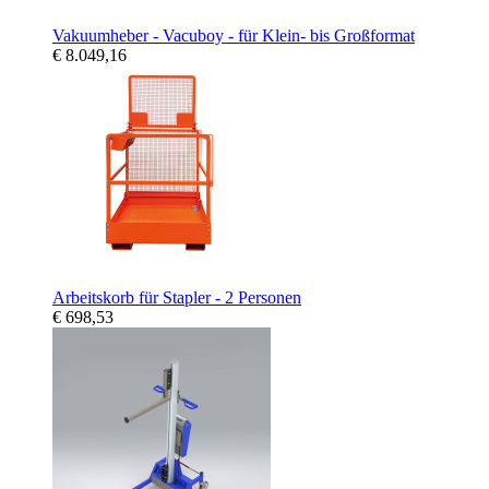
Vakuumheber - Vacuboy - für Klein- bis Großformat
€ 8.049,16
Arbeitskorb für Stapler - 2 Personen
€ 698,53