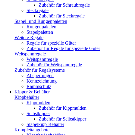
Zubehör für Schraubregale
Steckregale
Zubehör für Steckregale
Stapel- und Rungenpaletten
Rungenpaletten
Stapelpaletten
Weitere Regale
Regale für spezielle Güter
Zubehör für Regale für spezielle Güter
Weitspannregale
Weitspannregale
Zubehör für Weitspannregale
Zubehör für Regalsysteme
Absperrungen
Kennzeichnung
Rammschutz
Kipper & Behälter
Kippbehälter
Kippmulden
Zubehör für Kippmulden
Selbstkipper
Zubehör für Selbstkipper
Stapelkipp-Behälter
Komplettangebote