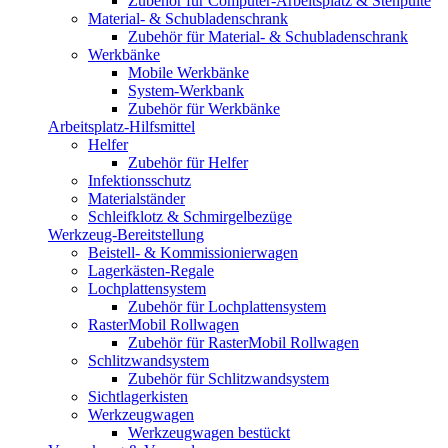
Zubehör für Computer-Arbeitsplatz & Stehpulte
Material- & Schubladenschrank
Zubehör für Material- & Schubladenschrank
Werkbänke
Mobile Werkbänke
System-Werkbank
Zubehör für Werkbänke
Arbeitsplatz-Hilfsmittel
Helfer
Zubehör für Helfer
Infektionsschutz
Materialständer
Schleifklotz & Schmirgelbezüge
Werkzeug-Bereitstellung
Beistell- & Kommissionierwagen
Lagerkästen-Regale
Lochplattensystem
Zubehör für Lochplattensystem
RasterMobil Rollwagen
Zubehör für RasterMobil Rollwagen
Schlitzwandsystem
Zubehör für Schlitzwandsystem
Sichtlagerkisten
Werkzeugwagen
Werkzeugwagen bestückt