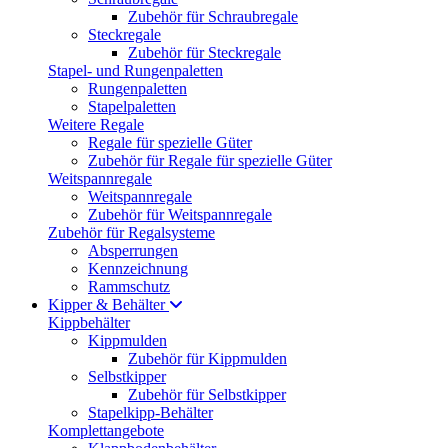
Zubehör für Schraubregale
Steckregale
Zubehör für Steckregale
Stapel- und Rungenpaletten
Rungenpaletten
Stapelpaletten
Weitere Regale
Regale für spezielle Güter
Zubehör für Regale für spezielle Güter
Weitspannregale
Weitspannregale
Zubehör für Weitspannregale
Zubehör für Regalsysteme
Absperrungen
Kennzeichnung
Rammschutz
Kipper & Behälter
Kippbehälter
Kippmulden
Zubehör für Kippmulden
Selbstkipper
Zubehör für Selbstkipper
Stapelkipp-Behälter
Komplettangebote