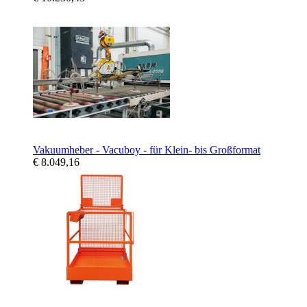
Vakuumheber - Vacuboy - für Klein- bis Großformat
€ 8.049,16