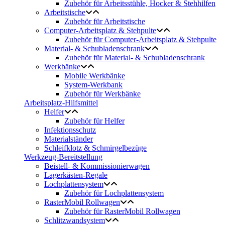
Zubehör für Arbeitsstühle, Hocker & Stehhilfen
Arbeitstische
Zubehör für Arbeitstische
Computer-Arbeitsplatz & Stehpulte
Zubehör für Computer-Arbeitsplatz & Stehpulte
Material- & Schubladenschrank
Zubehör für Material- & Schubladenschrank
Werkbänke
Mobile Werkbänke
System-Werkbank
Zubehör für Werkbänke
Arbeitsplatz-Hilfsmittel
Helfer
Zubehör für Helfer
Infektionsschutz
Materialständer
Schleifklotz & Schmirgelbezüge
Werkzeug-Bereitstellung
Beistell- & Kommissionierwagen
Lagerkästen-Regale
Lochplattensystem
Zubehör für Lochplattensystem
RasterMobil Rollwagen
Zubehör für RasterMobil Rollwagen
Schlitzwandsystem