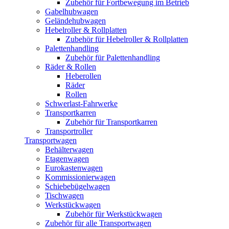
Zubehör für Fortbewegung im Betrieb
Gabelhubwagen
Geländehubwagen
Hebelroller & Rollplatten
Zubehör für Hebelroller & Rollplatten
Palettenhandling
Zubehör für Palettenhandling
Räder & Rollen
Heberollen
Räder
Rollen
Schwerlast-Fahrwerke
Transportkarren
Zubehör für Transportkarren
Transportroller
Transportwagen
Behälterwagen
Etagenwagen
Eurokastenwagen
Kommissionierwagen
Schiebebügelwagen
Tischwagen
Werkstückwagen
Zubehör für Werkstückwagen
Zubehör für alle Transportwagen