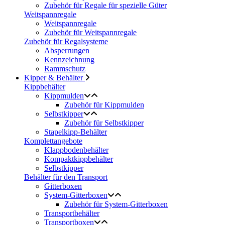
Zubehör für Regale für spezielle Güter
Weitspannregale
Weitspannregale
Zubehör für Weitspannregale
Zubehör für Regalsysteme
Absperrungen
Kennzeichnung
Rammschutz
Kipper & Behälter
Kippbehälter
Kippmulden
Zubehör für Kippmulden
Selbstkipper
Zubehör für Selbstkipper
Stapelkipp-Behälter
Komplettangebote
Klappbodenbehälter
Kompaktkippbehälter
Selbstkipper
Behälter für den Transport
Gitterboxen
System-Gitterboxen
Zubehör für System-Gitterboxen
Transportbehälter
Transportboxen