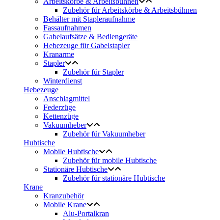
Arbeitskörbe & Arbeitsbühnen
Zubehör für Arbeitskörbe & Arbeitsbühnen
Behälter mit Stapleraufnahme
Fassaufnahmen
Gabelaufsätze & Bediengeräte
Hebezeuge für Gabelstapler
Kranarme
Stapler
Zubehör für Stapler
Winterdienst
Hebezeuge
Anschlagmittel
Federzüge
Kettenzüge
Vakuumheber
Zubehör für Vakuumheber
Hubtische
Mobile Hubtische
Zubehör für mobile Hubtische
Stationäre Hubtische
Zubehör für stationäre Hubtische
Krane
Kranzubehör
Mobile Krane
Alu-Portalkran