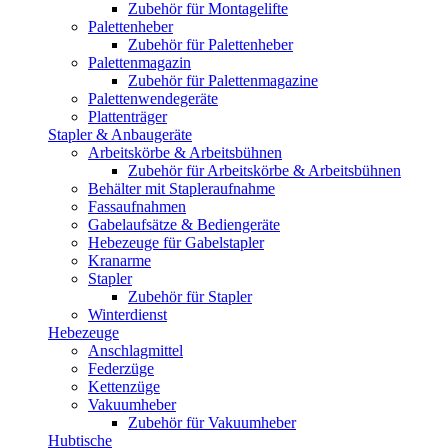
Zubehör für Montagelifte
Palettenheber
Zubehör für Palettenheber
Palettenmagazin
Zubehör für Palettenmagazine
Palettenwendegeräte
Plattenträger
Stapler & Anbaugeräte
Arbeitskörbe & Arbeitsbühnen
Zubehör für Arbeitskörbe & Arbeitsbühnen
Behälter mit Stapleraufnahme
Fassaufnahmen
Gabelaufsätze & Bediengeräte
Hebezeuge für Gabelstapler
Kranarme
Stapler
Zubehör für Stapler
Winterdienst
Hebezeuge
Anschlagmittel
Federzüge
Kettenzüge
Vakuumheber
Zubehör für Vakuumheber
Hubtische