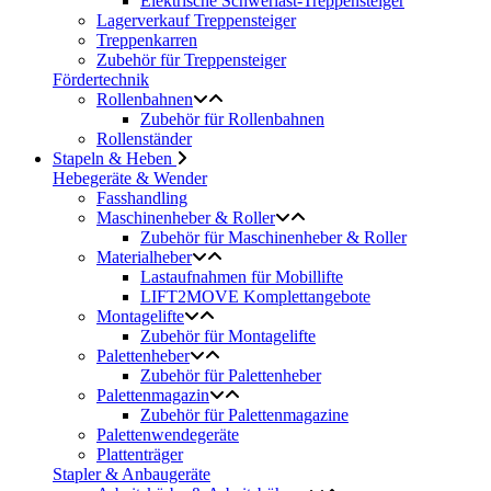
Elektrische Schwerlast-Treppensteiger
Lagerverkauf Treppensteiger
Treppenkarren
Zubehör für Treppensteiger
Fördertechnik
Rollenbahnen
Zubehör für Rollenbahnen
Rollenständer
Stapeln & Heben
Hebegeräte & Wender
Fasshandling
Maschinenheber & Roller
Zubehör für Maschinenheber & Roller
Materialheber
Lastaufnahmen für Mobillifte
LIFT2MOVE Komplettangebote
Montagelifte
Zubehör für Montagelifte
Palettenheber
Zubehör für Palettenheber
Palettenmagazin
Zubehör für Palettenmagazine
Palettenwendegeräte
Plattenträger
Stapler & Anbaugeräte