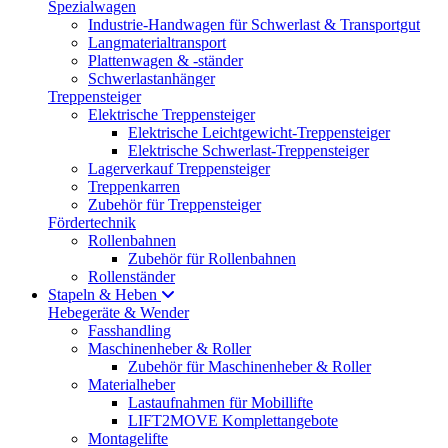
Spezialwagen
Industrie-Handwagen für Schwerlast & Transportgut
Langmaterialtransport
Plattenwagen & -ständer
Schwerlastanhänger
Treppensteiger
Elektrische Treppensteiger
Elektrische Leichtgewicht-Treppensteiger
Elektrische Schwerlast-Treppensteiger
Lagerverkauf Treppensteiger
Treppenkarren
Zubehör für Treppensteiger
Fördertechnik
Rollenbahnen
Zubehör für Rollenbahnen
Rollenständer
Stapeln & Heben
Hebegeräte & Wender
Fasshandling
Maschinenheber & Roller
Zubehör für Maschinenheber & Roller
Materialheber
Lastaufnahmen für Mobillifte
LIFT2MOVE Komplettangebote
Montagelifte