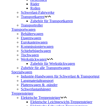
Räder
Rollen
Schwerlast-Fahrwerke
Transportkarren
Zubehör für Transportkarren
Transportroller
Transportwagen
Behälterwagen
Etagenwagen
Eurokastenwagen
Kommissionierwagen
Schiebebügelwagen
Tischwagen
Werkstückwagen
Zubehör für Werkstückwagen
Zubehör für alle Transportwagen
Spezialwagen
Industrie-Handwagen für Schwerlast & Transportgut
Langmaterialtransport
Plattenwagen & -ständer
Schwerlastanhänger
Treppensteiger
Elektrische Treppensteiger
Elektrische Leichtgewicht-Treppensteiger