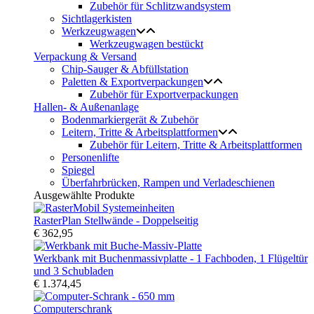
Zubehör für Schlitzwandsystem
Sichtlagerkisten
Werkzeugwagen
Werkzeugwagen bestückt
Verpackung & Versand
Chip-Sauger & Abfüllstation
Paletten & Exportverpackungen
Zubehör für Exportverpackungen
Hallen- & Außenanlage
Bodenmarkiergerät & Zubehör
Leitern, Tritte & Arbeitsplattformen
Zubehör für Leitern, Tritte & Arbeitsplattformen
Personenlifte
Spiegel
Überfahrbrücken, Rampen und Verladeschienen
Ausgewählte Produkte
RasterPlan Stellwände - Doppelseitig
€ 362,95
Werkbank mit Buchenmassivplatte - 1 Fachboden, 1 Flügeltür
und 3 Schubladen
€ 1.374,45
Computerschrank