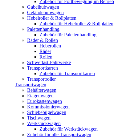
Zubehör für Fortbewegung im Betrieb
Gabelhubwagen
Geländehubwagen
Hebelroller & Rollplatten
Zubehör für Hebelroller & Rollplatten
Palettenhandling
Zubehör für Palettenhandling
Räder & Rollen
Heberollen
Räder
Rollen
Schwerlast-Fahrwerke
Transportkarren
Zubehör für Transportkarren
Transportroller
Transportwagen
Behälterwagen
Etagenwagen
Eurokastenwagen
Kommissionierwagen
Schiebebügelwagen
Tischwagen
Werkstückwagen
Zubehör für Werkstückwagen
Zubehör für alle Transportwagen