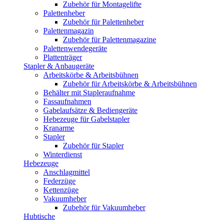
Zubehör für Montagelifte
Palettenheber
Zubehör für Palettenheber
Palettenmagazin
Zubehör für Palettenmagazine
Palettenwendegeräte
Plattenträger
Stapler & Anbaugeräte
Arbeitskörbe & Arbeitsbühnen
Zubehör für Arbeitskörbe & Arbeitsbühnen
Behälter mit Stapleraufnahme
Fassaufnahmen
Gabelaufsätze & Bediengeräte
Hebezeuge für Gabelstapler
Kranarme
Stapler
Zubehör für Stapler
Winterdienst
Hebezeuge
Anschlagmittel
Federzüge
Kettenzüge
Vakuumheber
Zubehör für Vakuumheber
Hubtische