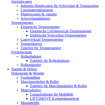
Spezialwagen
Industrie-Handwagen für Schwerlast & Transportgut
Langmaterialtransport
Plattenwagen & -ständer
Schwerlastanhänger
Treppensteiger
Elektrische Treppensteiger
Elektrische Leichtgewicht-Treppensteiger
Elektrische Schwerlast-Treppensteiger
Lagerverkauf Treppensteiger
Treppenkarren
Zubehör für Treppensteiger
Fördertechnik
Rollenbahnen
Zubehör für Rollenbahnen
Rollenständer
Stapeln & Heben
Hebegeräte & Wender
Fasshandling
Maschinenheber & Roller
Zubehör für Maschinenheber & Roller
Materialheber
Lastaufnahmen für Mobillifte
LIFT2MOVE Komplettangebote
Montagelifte