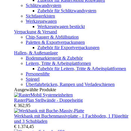
Zubehör für RasterMobil Rollwagen
Schlitzwandsystem
Zubehör für Schlitzwandsystem
Sichtlagerkisten
Werkzeugwagen
Werkzeugwagen bestückt
Verpackung & Versand
Chip-Sauger & Abfüllstation
Paletten & Exportverpackungen
Zubehör für Exportverpackungen
Hallen- & Außenanlage
Bodenmarkiergerät & Zubehör
Leitern, Tritte & Arbeitsplattformen
Zubehör für Leitern, Tritte & Arbeitsplattformen
Personenlifte
Spiegel
Überfahrbrücken, Rampen und Verladeschienen
Ausgewählte Produkte
RasterPlan Stellwände - Doppelseitig
€ 362,95
Werkbank mit Buchenmassivplatte - 1 Fachboden, 1 Flügeltür
und 3 Schubladen
€ 1.374,45