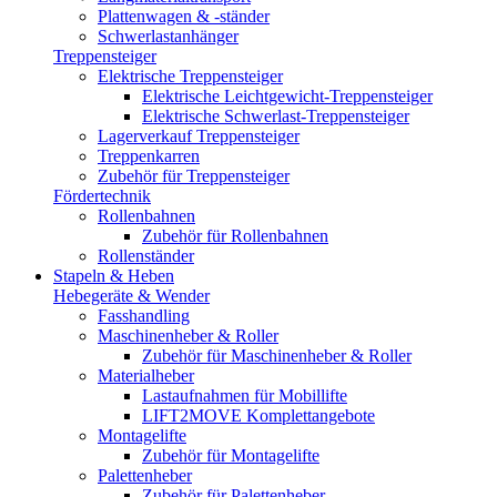
Plattenwagen & -ständer
Schwerlastanhänger
Treppensteiger
Elektrische Treppensteiger
Elektrische Leichtgewicht-Treppensteiger
Elektrische Schwerlast-Treppensteiger
Lagerverkauf Treppensteiger
Treppenkarren
Zubehör für Treppensteiger
Fördertechnik
Rollenbahnen
Zubehör für Rollenbahnen
Rollenständer
Stapeln & Heben
Hebegeräte & Wender
Fasshandling
Maschinenheber & Roller
Zubehör für Maschinenheber & Roller
Materialheber
Lastaufnahmen für Mobillifte
LIFT2MOVE Komplettangebote
Montagelifte
Zubehör für Montagelifte
Palettenheber
Zubehör für Palettenheber