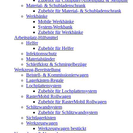
Zubehör für Computer-Arbeitsplatz & Stehpulte
Material- & Schubladenschrank
Zubehör für Material- & Schubladenschrank
Werkbänke
Mobile Werkbänke
System-Werkbank
Zubehör für Werkbänke
Arbeitsplatz-Hilfsmittel
Helfer
Zubehör für Helfer
Infektionsschutz
Materialständer
Schleifklotz & Schmirgelbezüge
Werkzeug-Bereitstellung
Beistell- & Kommissionierwagen
Lagerkästen-Regale
Lochplattensystem
Zubehör für Lochplattensystem
RasterMobil Rollwagen
Zubehör für RasterMobil Rollwagen
Schlitzwandsystem
Zubehör für Schlitzwandsystem
Sichtlagerkisten
Werkzeugwagen
Werkzeugwagen bestückt