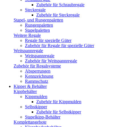
Zubehör für Schraubregale
Steckregale
Zubehör für Steckregale
Stapel- und Rungenpaletten
Rungenpaletten
Stapelpaletten
Weitere Regale
Regale für spezielle Güter
Zubehör für Regale für spezielle Güter
Weitspannregale
Weitspannregale
Zubehör für Weitspannregale
Zubehör für Regalsysteme
Absperrungen
Kennzeichnung
Rammschutz
Kipper & Behälter
Kippbehälter
Kippmulden
Zubehör für Kippmulden
Selbstkipper
Zubehör für Selbstkipper
Stapelkipp-Behälter
Komplettangebote