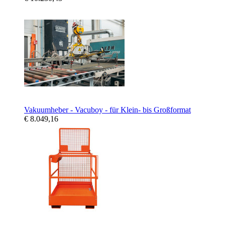
Vakuumheber - Vacuboy - für Klein- bis Großformat
€ 8.049,16