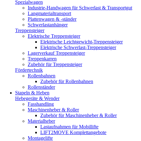
Spezialwagen
Industrie-Handwagen für Schwerlast & Transportgut
Langmaterialtransport
Plattenwagen & -ständer
Schwerlastanhänger
Treppensteiger
Elektrische Treppensteiger
Elektrische Leichtgewicht-Treppensteiger
Elektrische Schwerlast-Treppensteiger
Lagerverkauf Treppensteiger
Treppenkarren
Zubehör für Treppensteiger
Fördertechnik
Rollenbahnen
Zubehör für Rollenbahnen
Rollenständer
Stapeln & Heben
Hebegeräte & Wender
Fasshandling
Maschinenheber & Roller
Zubehör für Maschinenheber & Roller
Materialheber
Lastaufnahmen für Mobillifte
LIFT2MOVE Komplettangebote
Montagelifte