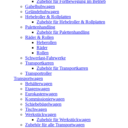
Zubehör für Fortbewegung im Betrieb
Gabelhubwagen
Geländehubwagen
Hebelroller & Rollplatten
Zubehör für Hebelroller & Rollplatten
Palettenhandling
Zubehör für Palettenhandling
Räder & Rollen
Heberollen
Räder
Rollen
Schwerlast-Fahrwerke
Transportkarren
Zubehör für Transportkarren
Transportroller
Transportwagen
Behälterwagen
Etagenwagen
Eurokastenwagen
Kommissionierwagen
Schiebebügelwagen
Tischwagen
Werkstückwagen
Zubehör für Werkstückwagen
Zubehör für alle Transportwagen