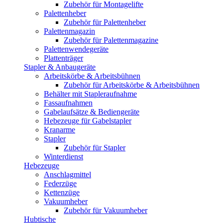
Zubehör für Montagelifte
Palettenheber
Zubehör für Palettenheber
Palettenmagazin
Zubehör für Palettenmagazine
Palettenwendegeräte
Plattenträger
Stapler & Anbaugeräte
Arbeitskörbe & Arbeitsbühnen
Zubehör für Arbeitskörbe & Arbeitsbühnen
Behälter mit Stapleraufnahme
Fassaufnahmen
Gabelaufsätze & Bediengeräte
Hebezeuge für Gabelstapler
Kranarme
Stapler
Zubehör für Stapler
Winterdienst
Hebezeuge
Anschlagmittel
Federzüge
Kettenzüge
Vakuumheber
Zubehör für Vakuumheber
Hubtische