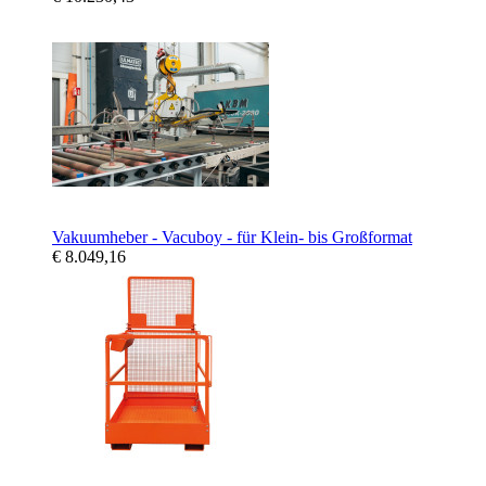
Vakuumheber - Vacuboy - für Klein- bis Großformat
€ 8.049,16