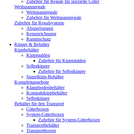
Zubehör für Regale für spezielle Güter
Weitspannregale
Weitspannregale
Zubehör für Weitspannregale
Zubehör für Regalsysteme
Absperrungen
Kennzeichnung
Rammschutz
Kipper & Behälter
Kippbehälter
Kippmulden
Zubehör für Kippmulden
Selbstkipper
Zubehör für Selbstkipper
Stapelkipp-Behälter
Komplettangebote
Klappbodenbehälter
Kompaktkippbehälter
Selbstkipper
Behälter für den Transport
Gitterboxen
System-Gitterboxen
Zubehör für System-Gitterboxen
Transportbehälter
Transportboxen