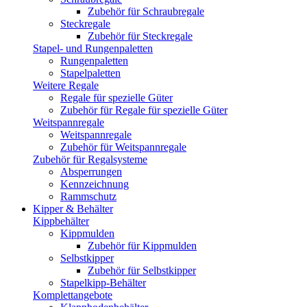
Zubehör für Schraubregale
Steckregale
Zubehör für Steckregale
Stapel- und Rungenpaletten
Rungenpaletten
Stapelpaletten
Weitere Regale
Regale für spezielle Güter
Zubehör für Regale für spezielle Güter
Weitspannregale
Weitspannregale
Zubehör für Weitspannregale
Zubehör für Regalsysteme
Absperrungen
Kennzeichnung
Rammschutz
Kipper & Behälter
Kippbehälter
Kippmulden
Zubehör für Kippmulden
Selbstkipper
Zubehör für Selbstkipper
Stapelkipp-Behälter
Komplettangebote