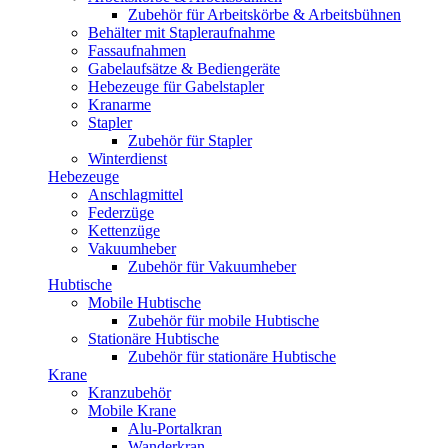
Zubehör für Arbeitskörbe & Arbeitsbühnen
Behälter mit Stapleraufnahme
Fassaufnahmen
Gabelaufsätze & Bediengeräte
Hebezeuge für Gabelstapler
Kranarme
Stapler
Zubehör für Stapler
Winterdienst
Hebezeuge
Anschlagmittel
Federzüge
Kettenzüge
Vakuumheber
Zubehör für Vakuumheber
Hubtische
Mobile Hubtische
Zubehör für mobile Hubtische
Stationäre Hubtische
Zubehör für stationäre Hubtische
Krane
Kranzubehör
Mobile Krane
Alu-Portalkran
Wanderkran