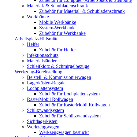
Zubehör für Computer-Arbeitsplatz & Stehpulte
Material- & Schubladenschrank
Zubehör für Material- & Schubladenschrank
Werkbänke
Mobile Werkbänke
System-Werkbank
Zubehör für Werkbänke
Arbeitsplatz-Hilfsmittel
Helfer
Zubehör für Helfer
Infektionsschutz
Materialständer
Schleifklotz & Schmirgelbezüge
Werkzeug-Bereitstellung
Beistell- & Kommissionierwagen
Lagerkästen-Regale
Lochplattensystem
Zubehör für Lochplattensystem
RasterMobil Rollwagen
Zubehör für RasterMobil Rollwagen
Schlitzwandsystem
Zubehör für Schlitzwandsystem
Sichtlagerkisten
Werkzeugwagen
Werkzeugwagen bestückt