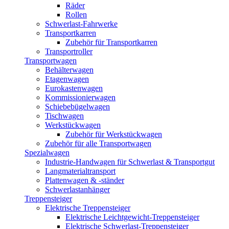
Räder
Rollen
Schwerlast-Fahrwerke
Transportkarren
Zubehör für Transportkarren
Transportroller
Transportwagen
Behälterwagen
Etagenwagen
Eurokastenwagen
Kommissionierwagen
Schiebebügelwagen
Tischwagen
Werkstückwagen
Zubehör für Werkstückwagen
Zubehör für alle Transportwagen
Spezialwagen
Industrie-Handwagen für Schwerlast & Transportgut
Langmaterialtransport
Plattenwagen & -ständer
Schwerlastanhänger
Treppensteiger
Elektrische Treppensteiger
Elektrische Leichtgewicht-Treppensteiger
Elektrische Schwerlast-Treppensteiger