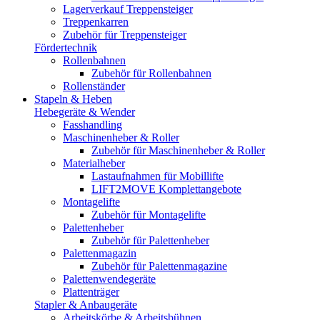
Lagerverkauf Treppensteiger
Treppenkarren
Zubehör für Treppensteiger
Fördertechnik
Rollenbahnen
Zubehör für Rollenbahnen
Rollenständer
Stapeln & Heben
Hebegeräte & Wender
Fasshandling
Maschinenheber & Roller
Zubehör für Maschinenheber & Roller
Materialheber
Lastaufnahmen für Mobillifte
LIFT2MOVE Komplettangebote
Montagelifte
Zubehör für Montagelifte
Palettenheber
Zubehör für Palettenheber
Palettenmagazin
Zubehör für Palettenmagazine
Palettenwendegeräte
Plattenträger
Stapler & Anbaugeräte
Arbeitskörbe & Arbeitsbühnen