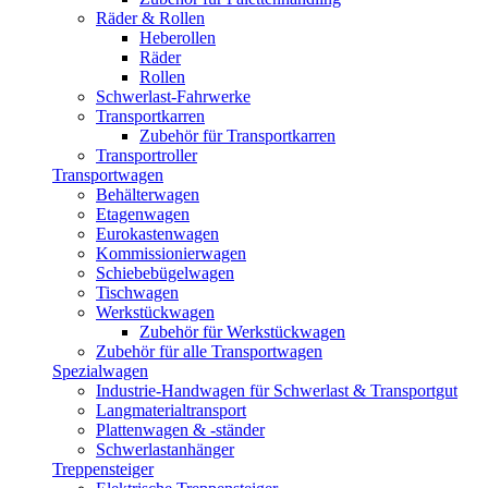
Räder & Rollen
Heberollen
Räder
Rollen
Schwerlast-Fahrwerke
Transportkarren
Zubehör für Transportkarren
Transportroller
Transportwagen
Behälterwagen
Etagenwagen
Eurokastenwagen
Kommissionierwagen
Schiebebügelwagen
Tischwagen
Werkstückwagen
Zubehör für Werkstückwagen
Zubehör für alle Transportwagen
Spezialwagen
Industrie-Handwagen für Schwerlast & Transportgut
Langmaterialtransport
Plattenwagen & -ständer
Schwerlastanhänger
Treppensteiger