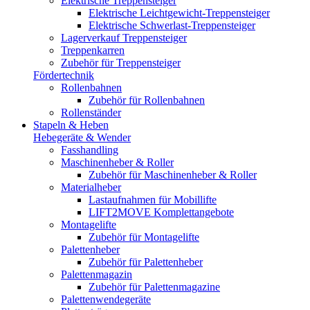
Elektrische Treppensteiger
Elektrische Leichtgewicht-Treppensteiger
Elektrische Schwerlast-Treppensteiger
Lagerverkauf Treppensteiger
Treppenkarren
Zubehör für Treppensteiger
Fördertechnik
Rollenbahnen
Zubehör für Rollenbahnen
Rollenständer
Stapeln & Heben
Hebegeräte & Wender
Fasshandling
Maschinenheber & Roller
Zubehör für Maschinenheber & Roller
Materialheber
Lastaufnahmen für Mobillifte
LIFT2MOVE Komplettangebote
Montagelifte
Zubehör für Montagelifte
Palettenheber
Zubehör für Palettenheber
Palettenmagazin
Zubehör für Palettenmagazine
Palettenwendegeräte