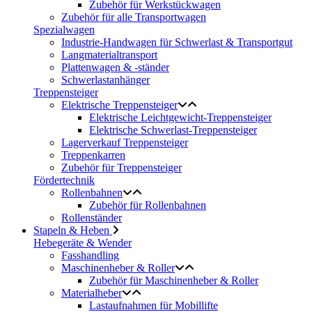
Zubehör für Werkstückwagen
Zubehör für alle Transportwagen
Spezialwagen
Industrie-Handwagen für Schwerlast & Transportgut
Langmaterialtransport
Plattenwagen & -ständer
Schwerlastanhänger
Treppensteiger
Elektrische Treppensteiger
Elektrische Leichtgewicht-Treppensteiger
Elektrische Schwerlast-Treppensteiger
Lagerverkauf Treppensteiger
Treppenkarren
Zubehör für Treppensteiger
Fördertechnik
Rollenbahnen
Zubehör für Rollenbahnen
Rollenständer
Stapeln & Heben
Hebegeräte & Wender
Fasshandling
Maschinenheber & Roller
Zubehör für Maschinenheber & Roller
Materialheber
Lastaufnahmen für Mobillifte