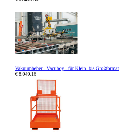
Vakuumheber - Vacuboy - für Klein- bis Großformat
€ 8.049,16