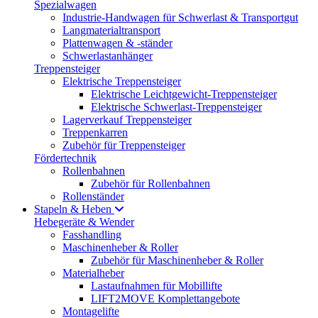
Spezialwagen
Industrie-Handwagen für Schwerlast & Transportgut
Langmaterialtransport
Plattenwagen & -ständer
Schwerlastanhänger
Treppensteiger
Elektrische Treppensteiger
Elektrische Leichtgewicht-Treppensteiger
Elektrische Schwerlast-Treppensteiger
Lagerverkauf Treppensteiger
Treppenkarren
Zubehör für Treppensteiger
Fördertechnik
Rollenbahnen
Zubehör für Rollenbahnen
Rollenständer
Stapeln & Heben
Hebegeräte & Wender
Fasshandling
Maschinenheber & Roller
Zubehör für Maschinenheber & Roller
Materialheber
Lastaufnahmen für Mobillifte
LIFT2MOVE Komplettangebote
Montagelifte