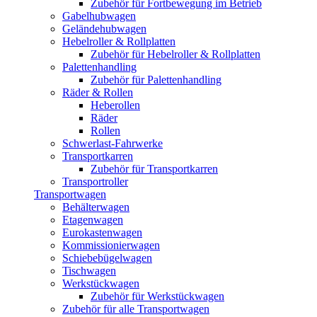
Zubehör für Fortbewegung im Betrieb
Gabelhubwagen
Geländehubwagen
Hebelroller & Rollplatten
Zubehör für Hebelroller & Rollplatten
Palettenhandling
Zubehör für Palettenhandling
Räder & Rollen
Heberollen
Räder
Rollen
Schwerlast-Fahrwerke
Transportkarren
Zubehör für Transportkarren
Transportroller
Transportwagen
Behälterwagen
Etagenwagen
Eurokastenwagen
Kommissionierwagen
Schiebebügelwagen
Tischwagen
Werkstückwagen
Zubehör für Werkstückwagen
Zubehör für alle Transportwagen