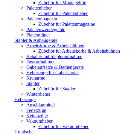
Zubehör für Montagelifte
Palettenheber
Zubehör für Palettenheber
Palettenmagazin
Zubehör für Palettenmagazine
Palettenwendegeräte
Plattenträger
Stapler & Anbaugeräte
Arbeitskörbe & Arbeitsbühnen
Zubehör für Arbeitskörbe & Arbeitsbühnen
Behälter mit Stapleraufnahme
Fassaufnahmen
Gabelaufsätze & Bediengeräte
Hebezeuge für Gabelstapler
Kranarme
Stapler
Zubehör für Stapler
Winterdienst
Hebezeuge
Anschlagmittel
Federzüge
Kettenzüge
Vakuumheber
Zubehör für Vakuumheber
Hubtische