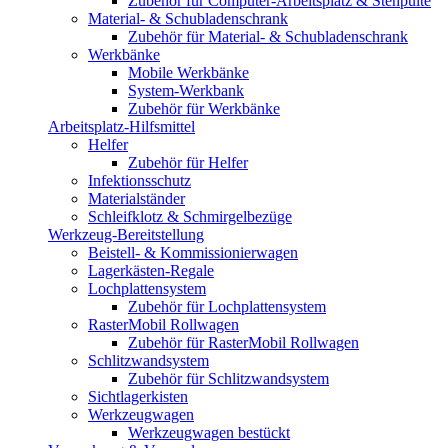
Zubehör für Computer-Arbeitsplatz & Stehpulte
Material- & Schubladenschrank
Zubehör für Material- & Schubladenschrank
Werkbänke
Mobile Werkbänke
System-Werkbank
Zubehör für Werkbänke
Arbeitsplatz-Hilfsmittel
Helfer
Zubehör für Helfer
Infektionsschutz
Materialständer
Schleifklotz & Schmirgelbezüge
Werkzeug-Bereitstellung
Beistell- & Kommissionierwagen
Lagerkästen-Regale
Lochplattensystem
Zubehör für Lochplattensystem
RasterMobil Rollwagen
Zubehör für RasterMobil Rollwagen
Schlitzwandsystem
Zubehör für Schlitzwandsystem
Sichtlagerkisten
Werkzeugwagen
Werkzeugwagen bestückt