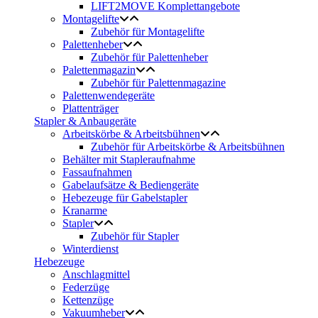
LIFT2MOVE Komplettangebote
Montagelifte
Zubehör für Montagelifte
Palettenheber
Zubehör für Palettenheber
Palettenmagazin
Zubehör für Palettenmagazine
Palettenwendegeräte
Plattenträger
Stapler & Anbaugeräte
Arbeitskörbe & Arbeitsbühnen
Zubehör für Arbeitskörbe & Arbeitsbühnen
Behälter mit Stapleraufnahme
Fassaufnahmen
Gabelaufsätze & Bediengeräte
Hebezeuge für Gabelstapler
Kranarme
Stapler
Zubehör für Stapler
Winterdienst
Hebezeuge
Anschlagmittel
Federzüge
Kettenzüge
Vakuumheber