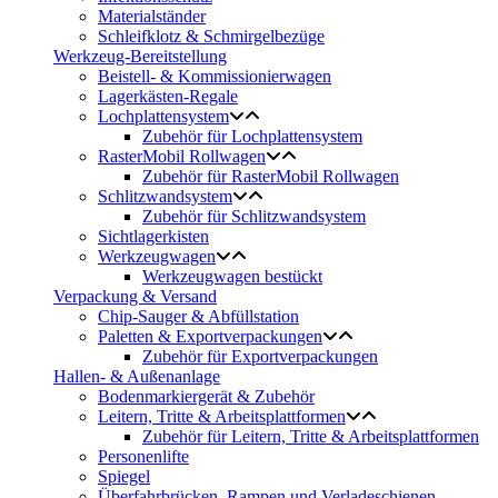
Materialständer
Schleifklotz & Schmirgelbezüge
Werkzeug-Bereitstellung
Beistell- & Kommissionierwagen
Lagerkästen-Regale
Lochplattensystem
Zubehör für Lochplattensystem
RasterMobil Rollwagen
Zubehör für RasterMobil Rollwagen
Schlitzwandsystem
Zubehör für Schlitzwandsystem
Sichtlagerkisten
Werkzeugwagen
Werkzeugwagen bestückt
Verpackung & Versand
Chip-Sauger & Abfüllstation
Paletten & Exportverpackungen
Zubehör für Exportverpackungen
Hallen- & Außenanlage
Bodenmarkiergerät & Zubehör
Leitern, Tritte & Arbeitsplattformen
Zubehör für Leitern, Tritte & Arbeitsplattformen
Personenlifte
Spiegel
Überfahrbrücken, Rampen und Verladeschienen