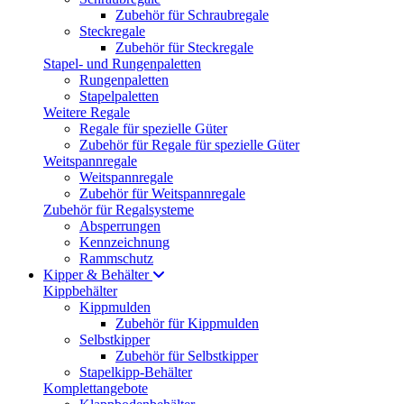
Zubehör für Schraubregale
Steckregale
Zubehör für Steckregale
Stapel- und Rungenpaletten
Rungenpaletten
Stapelpaletten
Weitere Regale
Regale für spezielle Güter
Zubehör für Regale für spezielle Güter
Weitspannregale
Weitspannregale
Zubehör für Weitspannregale
Zubehör für Regalsysteme
Absperrungen
Kennzeichnung
Rammschutz
Kipper & Behälter
Kippbehälter
Kippmulden
Zubehör für Kippmulden
Selbstkipper
Zubehör für Selbstkipper
Stapelkipp-Behälter
Komplettangebote