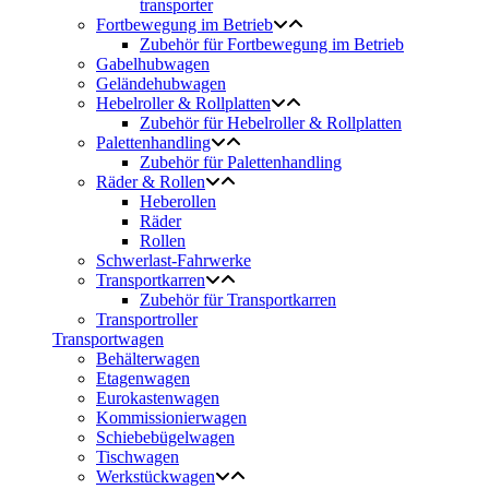
transporter
Fortbewegung im Betrieb
Zubehör für Fortbewegung im Betrieb
Gabelhubwagen
Geländehubwagen
Hebelroller & Rollplatten
Zubehör für Hebelroller & Rollplatten
Palettenhandling
Zubehör für Palettenhandling
Räder & Rollen
Heberollen
Räder
Rollen
Schwerlast-Fahrwerke
Transportkarren
Zubehör für Transportkarren
Transportroller
Transportwagen
Behälterwagen
Etagenwagen
Eurokastenwagen
Kommissionierwagen
Schiebebügelwagen
Tischwagen
Werkstückwagen