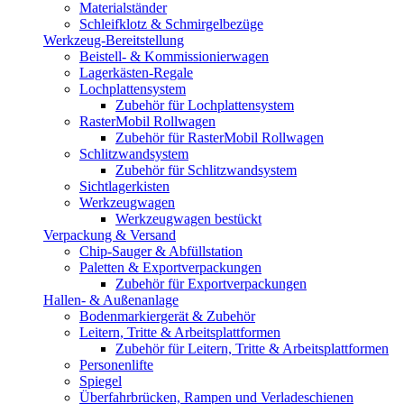
Materialständer
Schleifklotz & Schmirgelbezüge
Werkzeug-Bereitstellung
Beistell- & Kommissionierwagen
Lagerkästen-Regale
Lochplattensystem
Zubehör für Lochplattensystem
RasterMobil Rollwagen
Zubehör für RasterMobil Rollwagen
Schlitzwandsystem
Zubehör für Schlitzwandsystem
Sichtlagerkisten
Werkzeugwagen
Werkzeugwagen bestückt
Verpackung & Versand
Chip-Sauger & Abfüllstation
Paletten & Exportverpackungen
Zubehör für Exportverpackungen
Hallen- & Außenanlage
Bodenmarkiergerät & Zubehör
Leitern, Tritte & Arbeitsplattformen
Zubehör für Leitern, Tritte & Arbeitsplattformen
Personenlifte
Spiegel
Überfahrbrücken, Rampen und Verladeschienen