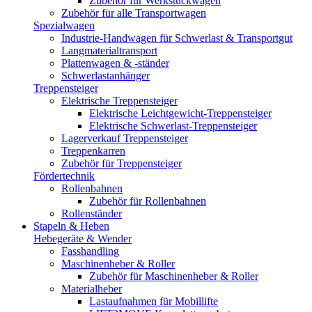
Zubehör für Werkstückwagen
Zubehör für alle Transportwagen
Spezialwagen
Industrie-Handwagen für Schwerlast & Transportgut
Langmaterialtransport
Plattenwagen & -ständer
Schwerlastanhänger
Treppensteiger
Elektrische Treppensteiger
Elektrische Leichtgewicht-Treppensteiger
Elektrische Schwerlast-Treppensteiger
Lagerverkauf Treppensteiger
Treppenkarren
Zubehör für Treppensteiger
Fördertechnik
Rollenbahnen
Zubehör für Rollenbahnen
Rollenständer
Stapeln & Heben
Hebegeräte & Wender
Fasshandling
Maschinenheber & Roller
Zubehör für Maschinenheber & Roller
Materialheber
Lastaufnahmen für Mobillifte