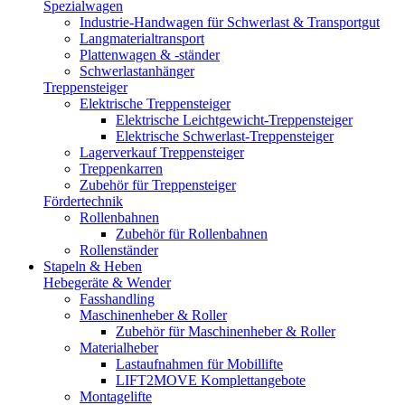
Spezialwagen
Industrie-Handwagen für Schwerlast & Transportgut
Langmaterialtransport
Plattenwagen & -ständer
Schwerlastanhänger
Treppensteiger
Elektrische Treppensteiger
Elektrische Leichtgewicht-Treppensteiger
Elektrische Schwerlast-Treppensteiger
Lagerverkauf Treppensteiger
Treppenkarren
Zubehör für Treppensteiger
Fördertechnik
Rollenbahnen
Zubehör für Rollenbahnen
Rollenständer
Stapeln & Heben
Hebegeräte & Wender
Fasshandling
Maschinenheber & Roller
Zubehör für Maschinenheber & Roller
Materialheber
Lastaufnahmen für Mobillifte
LIFT2MOVE Komplettangebote
Montagelifte