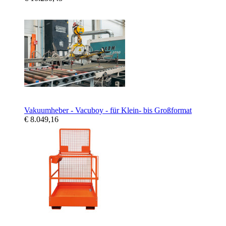
Vakuumheber - Vacuboy - für Klein- bis Großformat
€ 8.049,16