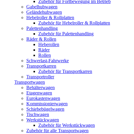
Zubehör für Fortbewegung im Betrieb
Gabelhubwagen
Geländehubwagen
Hebelroller & Rollplatten
Zubehör für Hebelroller & Rollplatten
Palettenhandling
Zubehör für Palettenhandling
Räder & Rollen
Heberollen
Räder
Rollen
Schwerlast-Fahrwerke
Transportkarren
Zubehör für Transportkarren
Transportroller
Transportwagen
Behälterwagen
Etagenwagen
Eurokastenwagen
Kommissionierwagen
Schiebebügelwagen
Tischwagen
Werkstückwagen
Zubehör für Werkstückwagen
Zubehör für alle Transportwagen