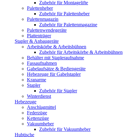
Zubehör für Montagelifte
Palettenheber
Zubehör für Palettenheber
Palettenmagazin
Zubehör für Palettenmagazine
Palettenwendegeräte
Plattenträger
Stapler & Anbaugeräte
Arbeitskörbe & Arbeitsbühnen
Zubehör für Arbeitskörbe & Arbeitsbühnen
Behälter mit Stapleraufnahme
Fassaufnahmen
Gabelaufsätze & Bediengeräte
Hebezeuge für Gabelstapler
Kranarme
Stapler
Zubehör für Stapler
Winterdienst
Hebezeuge
Anschlagmittel
Federzüge
Kettenzüge
Vakuumheber
Zubehör für Vakuumheber
Hubtische