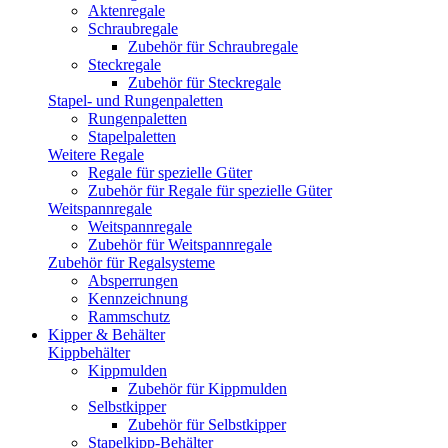
Aktenregale
Schraubregale
Zubehör für Schraubregale
Steckregale
Zubehör für Steckregale
Stapel- und Rungenpaletten
Rungenpaletten
Stapelpaletten
Weitere Regale
Regale für spezielle Güter
Zubehör für Regale für spezielle Güter
Weitspannregale
Weitspannregale
Zubehör für Weitspannregale
Zubehör für Regalsysteme
Absperrungen
Kennzeichnung
Rammschutz
Kipper & Behälter
Kippbehälter
Kippmulden
Zubehör für Kippmulden
Selbstkipper
Zubehör für Selbstkipper
Stapelkipp-Behälter