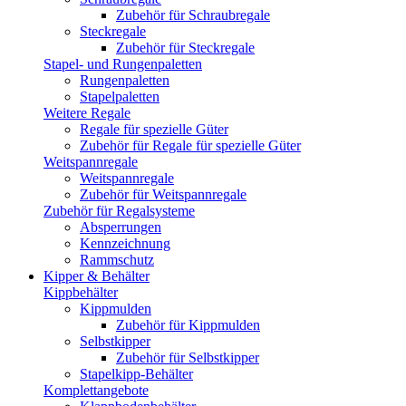
Zubehör für Schraubregale
Steckregale
Zubehör für Steckregale
Stapel- und Rungenpaletten
Rungenpaletten
Stapelpaletten
Weitere Regale
Regale für spezielle Güter
Zubehör für Regale für spezielle Güter
Weitspannregale
Weitspannregale
Zubehör für Weitspannregale
Zubehör für Regalsysteme
Absperrungen
Kennzeichnung
Rammschutz
Kipper & Behälter
Kippbehälter
Kippmulden
Zubehör für Kippmulden
Selbstkipper
Zubehör für Selbstkipper
Stapelkipp-Behälter
Komplettangebote