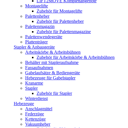
LIFT2MOVE Komplettangebote
Montagelifte
Zubehör für Montagelifte
Palettenheber
Zubehör für Palettenheber
Palettenmagazin
Zubehör für Palettenmagazine
Palettenwendegeräte
Plattenträger
Stapler & Anbaugeräte
Arbeitskörbe & Arbeitsbühnen
Zubehör für Arbeitskörbe & Arbeitsbühnen
Behälter mit Stapleraufnahme
Fassaufnahmen
Gabelaufsätze & Bediengeräte
Hebezeuge für Gabelstapler
Kranarme
Stapler
Zubehör für Stapler
Winterdienst
Hebezeuge
Anschlagmittel
Federzüge
Kettenzüge
Vakuumheber