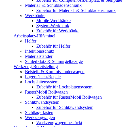
Zubehör für Computer-Arbeitsplatz & Stehpulte
Material- & Schubladenschrank
Zubehör für Material- & Schubladenschrank
Werkbänke
Mobile Werkbänke
System-Werkbank
Zubehör für Werkbänke
Arbeitsplatz-Hilfsmittel
Helfer
Zubehör für Helfer
Infektionsschutz
Materialständer
Schleifklotz & Schmirgelbezüge
Werkzeug-Bereitstellung
Beistell- & Kommissionierwagen
Lagerkästen-Regale
Lochplattensystem
Zubehör für Lochplattensystem
RasterMobil Rollwagen
Zubehör für RasterMobil Rollwagen
Schlitzwandsystem
Zubehör für Schlitzwandsystem
Sichtlagerkisten
Werkzeugwagen
Werkzeugwagen bestückt