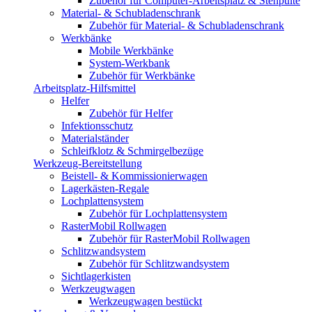
Zubehör für Computer-Arbeitsplatz & Stehpulte
Material- & Schubladenschrank
Zubehör für Material- & Schubladenschrank
Werkbänke
Mobile Werkbänke
System-Werkbank
Zubehör für Werkbänke
Arbeitsplatz-Hilfsmittel
Helfer
Zubehör für Helfer
Infektionsschutz
Materialständer
Schleifklotz & Schmirgelbezüge
Werkzeug-Bereitstellung
Beistell- & Kommissionierwagen
Lagerkästen-Regale
Lochplattensystem
Zubehör für Lochplattensystem
RasterMobil Rollwagen
Zubehör für RasterMobil Rollwagen
Schlitzwandsystem
Zubehör für Schlitzwandsystem
Sichtlagerkisten
Werkzeugwagen
Werkzeugwagen bestückt