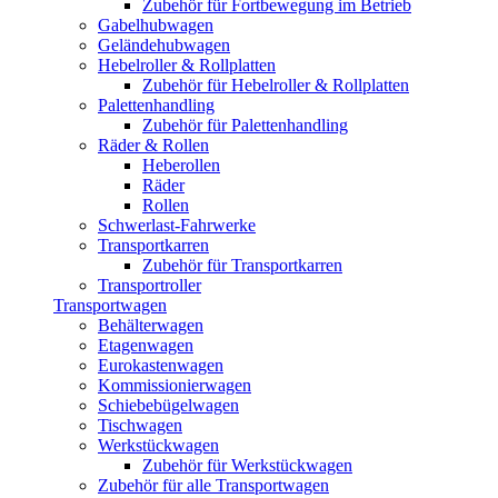
Zubehör für Fortbewegung im Betrieb
Gabelhubwagen
Geländehubwagen
Hebelroller & Rollplatten
Zubehör für Hebelroller & Rollplatten
Palettenhandling
Zubehör für Palettenhandling
Räder & Rollen
Heberollen
Räder
Rollen
Schwerlast-Fahrwerke
Transportkarren
Zubehör für Transportkarren
Transportroller
Transportwagen
Behälterwagen
Etagenwagen
Eurokastenwagen
Kommissionierwagen
Schiebebügelwagen
Tischwagen
Werkstückwagen
Zubehör für Werkstückwagen
Zubehör für alle Transportwagen