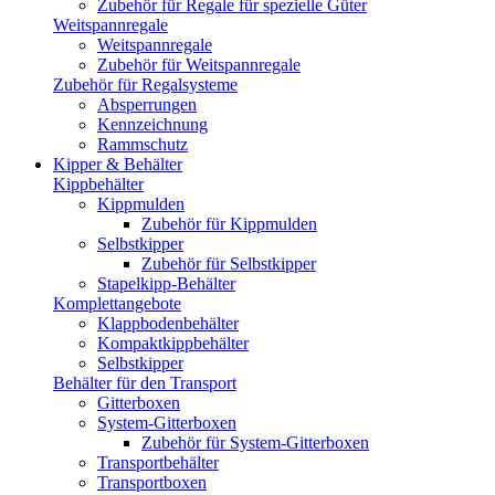
Zubehör für Regale für spezielle Güter
Weitspannregale
Weitspannregale
Zubehör für Weitspannregale
Zubehör für Regalsysteme
Absperrungen
Kennzeichnung
Rammschutz
Kipper & Behälter
Kippbehälter
Kippmulden
Zubehör für Kippmulden
Selbstkipper
Zubehör für Selbstkipper
Stapelkipp-Behälter
Komplettangebote
Klappbodenbehälter
Kompaktkippbehälter
Selbstkipper
Behälter für den Transport
Gitterboxen
System-Gitterboxen
Zubehör für System-Gitterboxen
Transportbehälter
Transportboxen