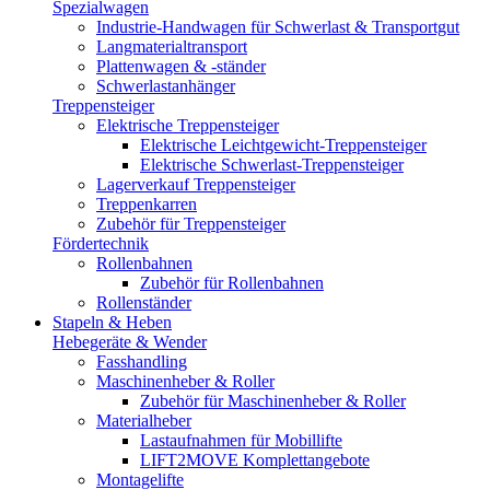
Spezialwagen
Industrie-Handwagen für Schwerlast & Transportgut
Langmaterialtransport
Plattenwagen & -ständer
Schwerlastanhänger
Treppensteiger
Elektrische Treppensteiger
Elektrische Leichtgewicht-Treppensteiger
Elektrische Schwerlast-Treppensteiger
Lagerverkauf Treppensteiger
Treppenkarren
Zubehör für Treppensteiger
Fördertechnik
Rollenbahnen
Zubehör für Rollenbahnen
Rollenständer
Stapeln & Heben
Hebegeräte & Wender
Fasshandling
Maschinenheber & Roller
Zubehör für Maschinenheber & Roller
Materialheber
Lastaufnahmen für Mobillifte
LIFT2MOVE Komplettangebote
Montagelifte