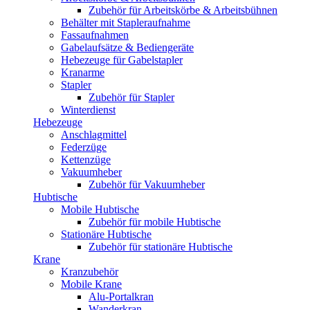
Zubehör für Arbeitskörbe & Arbeitsbühnen
Behälter mit Stapleraufnahme
Fassaufnahmen
Gabelaufsätze & Bediengeräte
Hebezeuge für Gabelstapler
Kranarme
Stapler
Zubehör für Stapler
Winterdienst
Hebezeuge
Anschlagmittel
Federzüge
Kettenzüge
Vakuumheber
Zubehör für Vakuumheber
Hubtische
Mobile Hubtische
Zubehör für mobile Hubtische
Stationäre Hubtische
Zubehör für stationäre Hubtische
Krane
Kranzubehör
Mobile Krane
Alu-Portalkran
Wanderkran