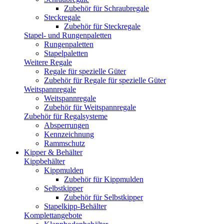
Zubehör für Schraubregale
Steckregale
Zubehör für Steckregale
Stapel- und Rungenpaletten
Rungenpaletten
Stapelpaletten
Weitere Regale
Regale für spezielle Güter
Zubehör für Regale für spezielle Güter
Weitspannregale
Weitspannregale
Zubehör für Weitspannregale
Zubehör für Regalsysteme
Absperrungen
Kennzeichnung
Rammschutz
Kipper & Behälter
Kippbehälter
Kippmulden
Zubehör für Kippmulden
Selbstkipper
Zubehör für Selbstkipper
Stapelkipp-Behälter
Komplettangebote