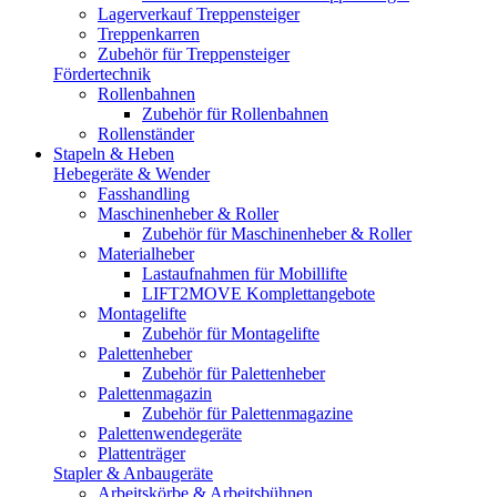
Lagerverkauf Treppensteiger
Treppenkarren
Zubehör für Treppensteiger
Fördertechnik
Rollenbahnen
Zubehör für Rollenbahnen
Rollenständer
Stapeln & Heben
Hebegeräte & Wender
Fasshandling
Maschinenheber & Roller
Zubehör für Maschinenheber & Roller
Materialheber
Lastaufnahmen für Mobillifte
LIFT2MOVE Komplettangebote
Montagelifte
Zubehör für Montagelifte
Palettenheber
Zubehör für Palettenheber
Palettenmagazin
Zubehör für Palettenmagazine
Palettenwendegeräte
Plattenträger
Stapler & Anbaugeräte
Arbeitskörbe & Arbeitsbühnen