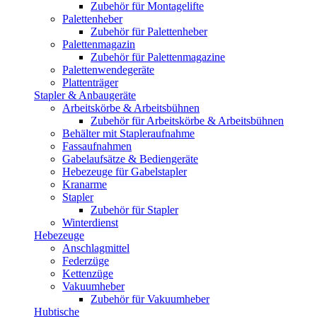
Zubehör für Montagelifte
Palettenheber
Zubehör für Palettenheber
Palettenmagazin
Zubehör für Palettenmagazine
Palettenwendegeräte
Plattenträger
Stapler & Anbaugeräte
Arbeitskörbe & Arbeitsbühnen
Zubehör für Arbeitskörbe & Arbeitsbühnen
Behälter mit Stapleraufnahme
Fassaufnahmen
Gabelaufsätze & Bediengeräte
Hebezeuge für Gabelstapler
Kranarme
Stapler
Zubehör für Stapler
Winterdienst
Hebezeuge
Anschlagmittel
Federzüge
Kettenzüge
Vakuumheber
Zubehör für Vakuumheber
Hubtische