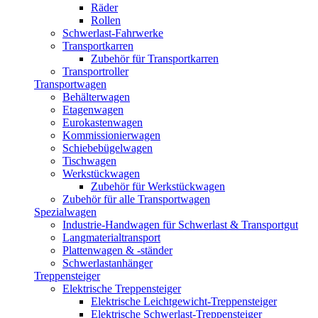
Räder
Rollen
Schwerlast-Fahrwerke
Transportkarren
Zubehör für Transportkarren
Transportroller
Transportwagen
Behälterwagen
Etagenwagen
Eurokastenwagen
Kommissionierwagen
Schiebebügelwagen
Tischwagen
Werkstückwagen
Zubehör für Werkstückwagen
Zubehör für alle Transportwagen
Spezialwagen
Industrie-Handwagen für Schwerlast & Transportgut
Langmaterialtransport
Plattenwagen & -ständer
Schwerlastanhänger
Treppensteiger
Elektrische Treppensteiger
Elektrische Leichtgewicht-Treppensteiger
Elektrische Schwerlast-Treppensteiger