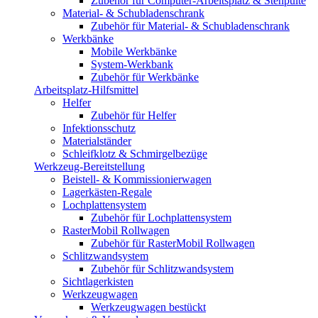
Zubehör für Computer-Arbeitsplatz & Stehpulte
Material- & Schubladenschrank
Zubehör für Material- & Schubladenschrank
Werkbänke
Mobile Werkbänke
System-Werkbank
Zubehör für Werkbänke
Arbeitsplatz-Hilfsmittel
Helfer
Zubehör für Helfer
Infektionsschutz
Materialständer
Schleifklotz & Schmirgelbezüge
Werkzeug-Bereitstellung
Beistell- & Kommissionierwagen
Lagerkästen-Regale
Lochplattensystem
Zubehör für Lochplattensystem
RasterMobil Rollwagen
Zubehör für RasterMobil Rollwagen
Schlitzwandsystem
Zubehör für Schlitzwandsystem
Sichtlagerkisten
Werkzeugwagen
Werkzeugwagen bestückt