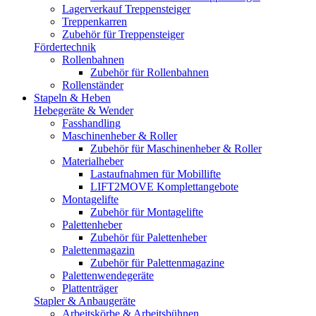
Lagerverkauf Treppensteiger
Treppenkarren
Zubehör für Treppensteiger
Fördertechnik
Rollenbahnen
Zubehör für Rollenbahnen
Rollenständer
Stapeln & Heben
Hebegeräte & Wender
Fasshandling
Maschinenheber & Roller
Zubehör für Maschinenheber & Roller
Materialheber
Lastaufnahmen für Mobillifte
LIFT2MOVE Komplettangebote
Montagelifte
Zubehör für Montagelifte
Palettenheber
Zubehör für Palettenheber
Palettenmagazin
Zubehör für Palettenmagazine
Palettenwendegeräte
Plattenträger
Stapler & Anbaugeräte
Arbeitskörbe & Arbeitsbühnen