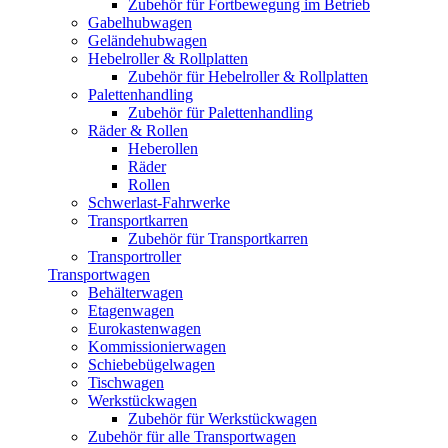
Zubehör für Fortbewegung im Betrieb
Gabelhubwagen
Geländehubwagen
Hebelroller & Rollplatten
Zubehör für Hebelroller & Rollplatten
Palettenhandling
Zubehör für Palettenhandling
Räder & Rollen
Heberollen
Räder
Rollen
Schwerlast-Fahrwerke
Transportkarren
Zubehör für Transportkarren
Transportroller
Transportwagen
Behälterwagen
Etagenwagen
Eurokastenwagen
Kommissionierwagen
Schiebebügelwagen
Tischwagen
Werkstückwagen
Zubehör für Werkstückwagen
Zubehör für alle Transportwagen