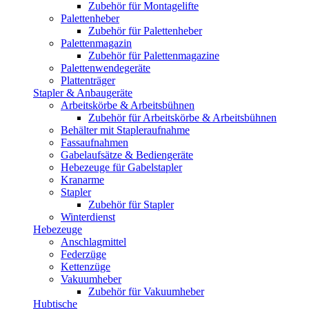
Zubehör für Montagelifte
Palettenheber
Zubehör für Palettenheber
Palettenmagazin
Zubehör für Palettenmagazine
Palettenwendegeräte
Plattenträger
Stapler & Anbaugeräte
Arbeitskörbe & Arbeitsbühnen
Zubehör für Arbeitskörbe & Arbeitsbühnen
Behälter mit Stapleraufnahme
Fassaufnahmen
Gabelaufsätze & Bediengeräte
Hebezeuge für Gabelstapler
Kranarme
Stapler
Zubehör für Stapler
Winterdienst
Hebezeuge
Anschlagmittel
Federzüge
Kettenzüge
Vakuumheber
Zubehör für Vakuumheber
Hubtische