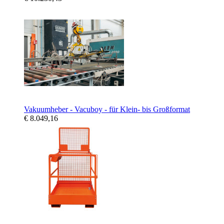
Vakuumheber - Vacuboy - für Klein- bis Großformat
€ 8.049,16