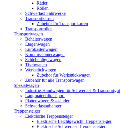
Räder
Rollen
Schwerlast-Fahrwerke
Transportkarren
Zubehör für Transportkarren
Transportroller
Transportwagen
Behälterwagen
Etagenwagen
Eurokastenwagen
Kommissionierwagen
Schiebebügelwagen
Tischwagen
Werkstückwagen
Zubehör für Werkstückwagen
Zubehör für alle Transportwagen
Spezialwagen
Industrie-Handwagen für Schwerlast & Transportgut
Langmaterialtransport
Plattenwagen & -ständer
Schwerlastanhänger
Treppensteiger
Elektrische Treppensteiger
Elektrische Leichtgewicht-Treppensteiger
Elektrische Schwerlast-Treppensteiger