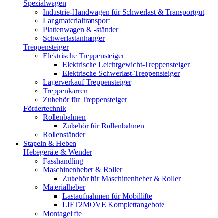
Spezialwagen
Industrie-Handwagen für Schwerlast & Transportgut
Langmaterialtransport
Plattenwagen & -ständer
Schwerlastanhänger
Treppensteiger
Elektrische Treppensteiger
Elektrische Leichtgewicht-Treppensteiger
Elektrische Schwerlast-Treppensteiger
Lagerverkauf Treppensteiger
Treppenkarren
Zubehör für Treppensteiger
Fördertechnik
Rollenbahnen
Zubehör für Rollenbahnen
Rollenständer
Stapeln & Heben
Hebegeräte & Wender
Fasshandling
Maschinenheber & Roller
Zubehör für Maschinenheber & Roller
Materialheber
Lastaufnahmen für Mobillifte
LIFT2MOVE Komplettangebote
Montagelifte