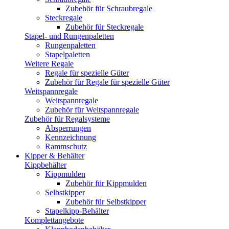
Zubehör für Schraubregale
Steckregale
Zubehör für Steckregale
Stapel- und Rungenpaletten
Rungenpaletten
Stapelpaletten
Weitere Regale
Regale für spezielle Güter
Zubehör für Regale für spezielle Güter
Weitspannregale
Weitspannregale
Zubehör für Weitspannregale
Zubehör für Regalsysteme
Absperrungen
Kennzeichnung
Rammschutz
Kipper & Behälter
Kippbehälter
Kippmulden
Zubehör für Kippmulden
Selbstkipper
Zubehör für Selbstkipper
Stapelkipp-Behälter
Komplettangebote