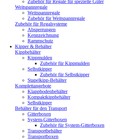
Zubehör für Regale für spezielle Güter
Weitspannregale
Weitspannregale
Zubehör für Weitspannregale
Zubehör für Regalsysteme
Absperrungen
Kennzeichnung
Rammschutz
Kipper & Behälter
Kippbehälter
Kippmulden
Zubehör für Kippmulden
Selbstkipper
Zubehör für Selbstkipper
Stapelkipp-Behälter
Komplettangebote
Klappbodenbehälter
Kompaktkippbehälter
Selbstkipper
Behälter für den Transport
Gitterboxen
System-Gitterboxen
Zubehör für System-Gitterboxen
Transportbehälter
Transportboxen