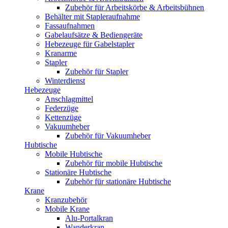
Zubehör für Arbeitskörbe & Arbeitsbühnen
Behälter mit Stapleraufnahme
Fassaufnahmen
Gabelaufsätze & Bediengeräte
Hebezeuge für Gabelstapler
Kranarme
Stapler
Zubehör für Stapler
Winterdienst
Hebezeuge
Anschlagmittel
Federzüge
Kettenzüge
Vakuumheber
Zubehör für Vakuumheber
Hubtische
Mobile Hubtische
Zubehör für mobile Hubtische
Stationäre Hubtische
Zubehör für stationäre Hubtische
Krane
Kranzubehör
Mobile Krane
Alu-Portalkran
Wanderkran