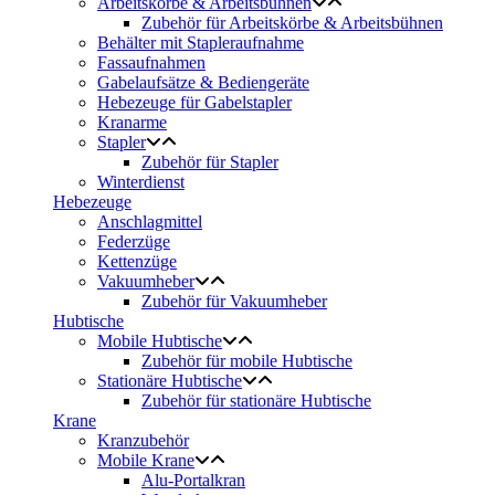
Arbeitskörbe & Arbeitsbühnen
Zubehör für Arbeitskörbe & Arbeitsbühnen
Behälter mit Stapleraufnahme
Fassaufnahmen
Gabelaufsätze & Bediengeräte
Hebezeuge für Gabelstapler
Kranarme
Stapler
Zubehör für Stapler
Winterdienst
Hebezeuge
Anschlagmittel
Federzüge
Kettenzüge
Vakuumheber
Zubehör für Vakuumheber
Hubtische
Mobile Hubtische
Zubehör für mobile Hubtische
Stationäre Hubtische
Zubehör für stationäre Hubtische
Krane
Kranzubehör
Mobile Krane
Alu-Portalkran