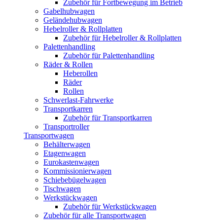
Zubehör für Fortbewegung im Betrieb
Gabelhubwagen
Geländehubwagen
Hebelroller & Rollplatten
Zubehör für Hebelroller & Rollplatten
Palettenhandling
Zubehör für Palettenhandling
Räder & Rollen
Heberollen
Räder
Rollen
Schwerlast-Fahrwerke
Transportkarren
Zubehör für Transportkarren
Transportroller
Transportwagen
Behälterwagen
Etagenwagen
Eurokastenwagen
Kommissionierwagen
Schiebebügelwagen
Tischwagen
Werkstückwagen
Zubehör für Werkstückwagen
Zubehör für alle Transportwagen