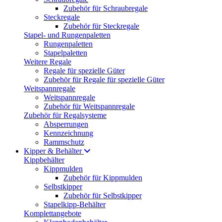
Zubehör für Schraubregale
Steckregale
Zubehör für Steckregale
Stapel- und Rungenpaletten
Rungenpaletten
Stapelpaletten
Weitere Regale
Regale für spezielle Güter
Zubehör für Regale für spezielle Güter
Weitspannregale
Weitspannregale
Zubehör für Weitspannregale
Zubehör für Regalsysteme
Absperrungen
Kennzeichnung
Rammschutz
Kipper & Behälter
Kippbehälter
Kippmulden
Zubehör für Kippmulden
Selbstkipper
Zubehör für Selbstkipper
Stapelkipp-Behälter
Komplettangebote