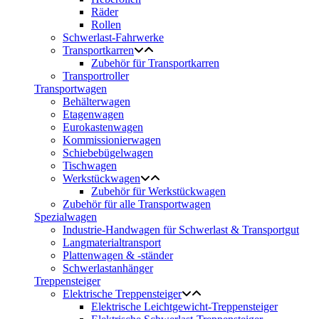
Räder
Rollen
Schwerlast-Fahrwerke
Transportkarren
Zubehör für Transportkarren
Transportroller
Transportwagen
Behälterwagen
Etagenwagen
Eurokastenwagen
Kommissionierwagen
Schiebebügelwagen
Tischwagen
Werkstückwagen
Zubehör für Werkstückwagen
Zubehör für alle Transportwagen
Spezialwagen
Industrie-Handwagen für Schwerlast & Transportgut
Langmaterialtransport
Plattenwagen & -ständer
Schwerlastanhänger
Treppensteiger
Elektrische Treppensteiger
Elektrische Leichtgewicht-Treppensteiger