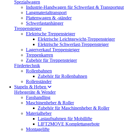
Spezialwagen
Industrie-Handwagen für Schwerlast & Transportgut
Langmaterialtransport
Plattenwagen & -ständer
Schwerlastanhänger
Treppensteiger
Elektrische Treppensteiger
Elektrische Leichtgewicht-Treppensteiger
Elektrische Schwerlast-Treppensteiger
Lagerverkauf Treppensteiger
Treppenkarren
Zubehör für Treppensteiger
Fördertechnik
Rollenbahnen
Zubehör für Rollenbahnen
Rollenständer
Stapeln & Heben
Hebegeräte & Wender
Fasshandling
Maschinenheber & Roller
Zubehör für Maschinenheber & Roller
Materialheber
Lastaufnahmen für Mobillifte
LIFT2MOVE Komplettangebote
Montagelifte