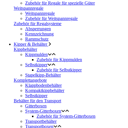
Zubehör für Regale für spezielle Güter
Weitspannregale
Weitspannregale
Zubehör für Weitspannregale
Zubehör für Regalsysteme
Absperrungen
Kennzeichnung
Rammschutz
Kipper & Behälter
Kippbehälter
Kippmulden
Zubehör für Kippmulden
Selbstkipper
Zubehör für Selbstkipper
Stapelkipp-Behälter
Komplettangebote
Klappbodenbehälter
Kompaktkippbehälter
Selbstkipper
Behälter für den Transport
Gitterboxen
System-Gitterboxen
Zubehör für System-Gitterboxen
Transportbehälter
Transportboxen