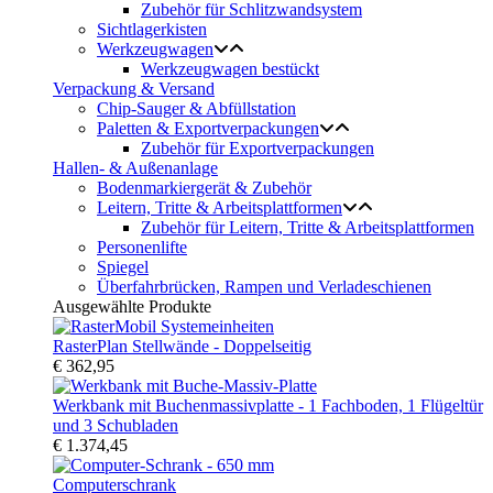
Zubehör für Schlitzwandsystem
Sichtlagerkisten
Werkzeugwagen
Werkzeugwagen bestückt
Verpackung & Versand
Chip-Sauger & Abfüllstation
Paletten & Exportverpackungen
Zubehör für Exportverpackungen
Hallen- & Außenanlage
Bodenmarkiergerät & Zubehör
Leitern, Tritte & Arbeitsplattformen
Zubehör für Leitern, Tritte & Arbeitsplattformen
Personenlifte
Spiegel
Überfahrbrücken, Rampen und Verladeschienen
Ausgewählte Produkte
RasterPlan Stellwände - Doppelseitig
€ 362,95
Werkbank mit Buchenmassivplatte - 1 Fachboden, 1 Flügeltür
und 3 Schubladen
€ 1.374,45
Computerschrank