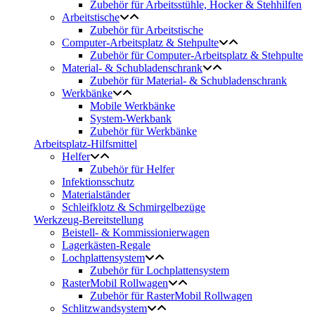
Zubehör für Arbeitsstühle, Hocker & Stehhilfen
Arbeitstische
Zubehör für Arbeitstische
Computer-Arbeitsplatz & Stehpulte
Zubehör für Computer-Arbeitsplatz & Stehpulte
Material- & Schubladenschrank
Zubehör für Material- & Schubladenschrank
Werkbänke
Mobile Werkbänke
System-Werkbank
Zubehör für Werkbänke
Arbeitsplatz-Hilfsmittel
Helfer
Zubehör für Helfer
Infektionsschutz
Materialständer
Schleifklotz & Schmirgelbezüge
Werkzeug-Bereitstellung
Beistell- & Kommissionierwagen
Lagerkästen-Regale
Lochplattensystem
Zubehör für Lochplattensystem
RasterMobil Rollwagen
Zubehör für RasterMobil Rollwagen
Schlitzwandsystem