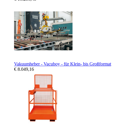
Vakuumheber - Vacuboy - für Klein- bis Großformat
€ 8.049,16