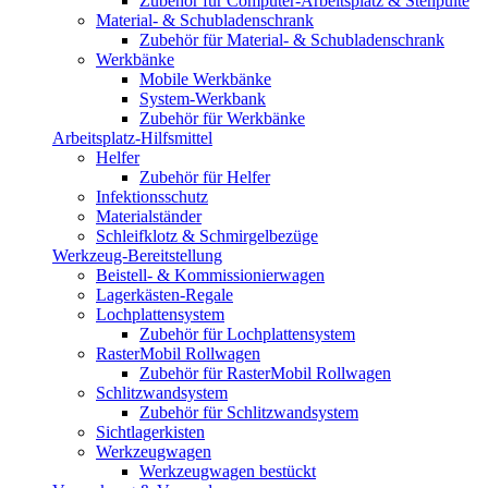
Zubehör für Computer-Arbeitsplatz & Stehpulte
Material- & Schubladenschrank
Zubehör für Material- & Schubladenschrank
Werkbänke
Mobile Werkbänke
System-Werkbank
Zubehör für Werkbänke
Arbeitsplatz-Hilfsmittel
Helfer
Zubehör für Helfer
Infektionsschutz
Materialständer
Schleifklotz & Schmirgelbezüge
Werkzeug-Bereitstellung
Beistell- & Kommissionierwagen
Lagerkästen-Regale
Lochplattensystem
Zubehör für Lochplattensystem
RasterMobil Rollwagen
Zubehör für RasterMobil Rollwagen
Schlitzwandsystem
Zubehör für Schlitzwandsystem
Sichtlagerkisten
Werkzeugwagen
Werkzeugwagen bestückt