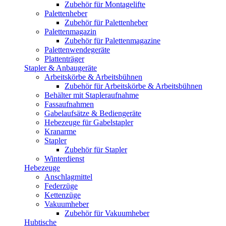
Zubehör für Montagelifte
Palettenheber
Zubehör für Palettenheber
Palettenmagazin
Zubehör für Palettenmagazine
Palettenwendegeräte
Plattenträger
Stapler & Anbaugeräte
Arbeitskörbe & Arbeitsbühnen
Zubehör für Arbeitskörbe & Arbeitsbühnen
Behälter mit Stapleraufnahme
Fassaufnahmen
Gabelaufsätze & Bediengeräte
Hebezeuge für Gabelstapler
Kranarme
Stapler
Zubehör für Stapler
Winterdienst
Hebezeuge
Anschlagmittel
Federzüge
Kettenzüge
Vakuumheber
Zubehör für Vakuumheber
Hubtische