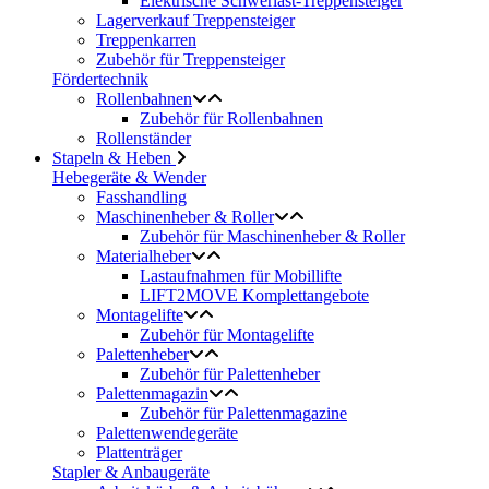
Elektrische Schwerlast-Treppensteiger
Lagerverkauf Treppensteiger
Treppenkarren
Zubehör für Treppensteiger
Fördertechnik
Rollenbahnen
Zubehör für Rollenbahnen
Rollenständer
Stapeln & Heben
Hebegeräte & Wender
Fasshandling
Maschinenheber & Roller
Zubehör für Maschinenheber & Roller
Materialheber
Lastaufnahmen für Mobillifte
LIFT2MOVE Komplettangebote
Montagelifte
Zubehör für Montagelifte
Palettenheber
Zubehör für Palettenheber
Palettenmagazin
Zubehör für Palettenmagazine
Palettenwendegeräte
Plattenträger
Stapler & Anbaugeräte