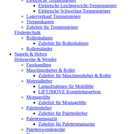
Elektrische Treppensteiger
Elektrische Leichtgewicht-Treppensteiger
Elektrische Schwerlast-Treppensteiger
Lagerverkauf Treppensteiger
Treppenkarren
Zubehör für Treppensteiger
Fördertechnik
Rollenbahnen
Zubehör für Rollenbahnen
Rollenständer
Stapeln & Heben
Hebegeräte & Wender
Fasshandling
Maschinenheber & Roller
Zubehör für Maschinenheber & Roller
Materialheber
Lastaufnahmen für Mobillifte
LIFT2MOVE Komplettangebote
Montagelifte
Zubehör für Montagelifte
Palettenheber
Zubehör für Palettenheber
Palettenmagazin
Zubehör für Palettenmagazine
Palettenwendegeräte