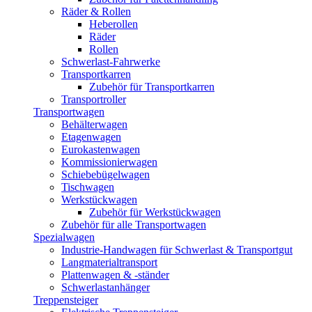
Räder & Rollen
Heberollen
Räder
Rollen
Schwerlast-Fahrwerke
Transportkarren
Zubehör für Transportkarren
Transportroller
Transportwagen
Behälterwagen
Etagenwagen
Eurokastenwagen
Kommissionierwagen
Schiebebügelwagen
Tischwagen
Werkstückwagen
Zubehör für Werkstückwagen
Zubehör für alle Transportwagen
Spezialwagen
Industrie-Handwagen für Schwerlast & Transportgut
Langmaterialtransport
Plattenwagen & -ständer
Schwerlastanhänger
Treppensteiger