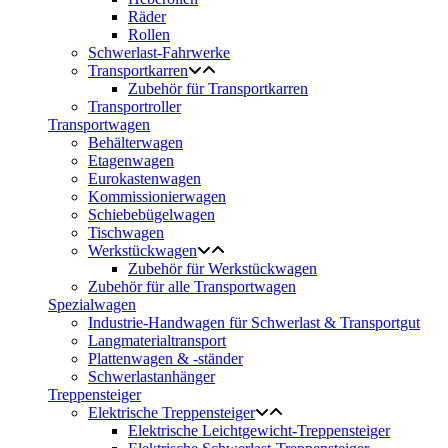
Räder
Rollen
Schwerlast-Fahrwerke
Transportkarren
Zubehör für Transportkarren
Transportroller
Transportwagen
Behälterwagen
Etagenwagen
Eurokastenwagen
Kommissionierwagen
Schiebebügelwagen
Tischwagen
Werkstückwagen
Zubehör für Werkstückwagen
Zubehör für alle Transportwagen
Spezialwagen
Industrie-Handwagen für Schwerlast & Transportgut
Langmaterialtransport
Plattenwagen & -ständer
Schwerlastanhänger
Treppensteiger
Elektrische Treppensteiger
Elektrische Leichtgewicht-Treppensteiger