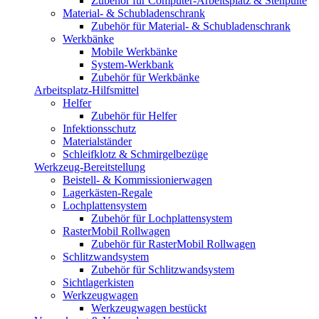
Zubehör für Computer-Arbeitsplatz & Stehpulte
Material- & Schubladenschrank
Zubehör für Material- & Schubladenschrank
Werkbänke
Mobile Werkbänke
System-Werkbank
Zubehör für Werkbänke
Arbeitsplatz-Hilfsmittel
Helfer
Zubehör für Helfer
Infektionsschutz
Materialständer
Schleifklotz & Schmirgelbezüge
Werkzeug-Bereitstellung
Beistell- & Kommissionierwagen
Lagerkästen-Regale
Lochplattensystem
Zubehör für Lochplattensystem
RasterMobil Rollwagen
Zubehör für RasterMobil Rollwagen
Schlitzwandsystem
Zubehör für Schlitzwandsystem
Sichtlagerkisten
Werkzeugwagen
Werkzeugwagen bestückt