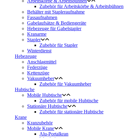
Arbeitskörbe & Arbeitsbühnen
Zubehör für Arbeitskörbe & Arbeitsbühnen
Behälter mit Stapleraufnahme
Fassaufnahmen
Gabelaufsätze & Bediengeräte
Hebezeuge für Gabelstapler
Kranarme
Stapler
Zubehör für Stapler
Winterdienst
Hebezeuge
Anschlagmittel
Federzüge
Kettenzüge
Vakuumheber
Zubehör für Vakuumheber
Hubtische
Mobile Hubtische
Zubehör für mobile Hubtische
Stationäre Hubtische
Zubehör für stationäre Hubtische
Krane
Kranzubehör
Mobile Krane
Alu-Portalkran