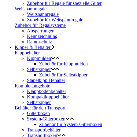
Zubehör für Regale für spezielle Güter
Weitspannregale
Weitspannregale
Zubehör für Weitspannregale
Zubehör für Regalsysteme
Absperrungen
Kennzeichnung
Rammschutz
Kipper & Behälter
Kippbehälter
Kippmulden
Zubehör für Kippmulden
Selbstkipper
Zubehör für Selbstkipper
Stapelkipp-Behälter
Komplettangebote
Klappbodenbehälter
Kompaktkippbehälter
Selbstkipper
Behälter für den Transport
Gitterboxen
System-Gitterboxen
Zubehör für System-Gitterboxen
Transportbehälter
Transportboxen