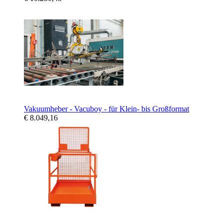
Vakuumheber - Vacuboy - für Klein- bis Großformat
€ 8.049,16