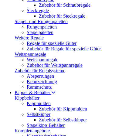
Zubehör für Schraubregale
Steckregale
Zubehör für Steckregale
Stapel- und Rungenpaletten
Rungenpaletten
Stapelpaletten
Weitere Regale
Regale für spezielle Güter
Zubehör für Regale für spezielle Güter
Weitspannregale
Weitspannregale
Zubehör für Weitspannregale
Zubehör für Regalsysteme
Absperrungen
Kennzeichnung
Rammschutz
Kipper & Behälter
Kippbehälter
Kippmulden
Zubehör für Kippmulden
Selbstkipper
Zubehör für Selbstkipper
Stapelkipp-Behälter
Komplettangebote