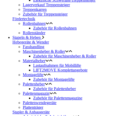
Elektrische Schwerlast-Treppensteiger
Lagerverkauf Treppensteiger
Treppenkarren
Zubehör für Treppensteiger
Fördertechnik
Rollenbahnen
Zubehör für Rollenbahnen
Rollenständer
Stapeln & Heben
Hebegeräte & Wender
Fasshandling
Maschinenheber & Roller
Zubehör für Maschinenheber & Roller
Materialheber
Lastaufnahmen für Mobillifte
LIFT2MOVE Komplettangebote
Montagelifte
Zubehör für Montagelifte
Palettenheber
Zubehör für Palettenheber
Palettenmagazin
Zubehör für Palettenmagazine
Palettenwendegeräte
Plattenträger
Stapler & Anbaugeräte