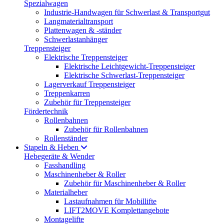
Spezialwagen
Industrie-Handwagen für Schwerlast & Transportgut
Langmaterialtransport
Plattenwagen & -ständer
Schwerlastanhänger
Treppensteiger
Elektrische Treppensteiger
Elektrische Leichtgewicht-Treppensteiger
Elektrische Schwerlast-Treppensteiger
Lagerverkauf Treppensteiger
Treppenkarren
Zubehör für Treppensteiger
Fördertechnik
Rollenbahnen
Zubehör für Rollenbahnen
Rollenständer
Stapeln & Heben
Hebegeräte & Wender
Fasshandling
Maschinenheber & Roller
Zubehör für Maschinenheber & Roller
Materialheber
Lastaufnahmen für Mobillifte
LIFT2MOVE Komplettangebote
Montagelifte