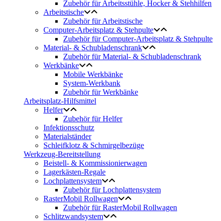
Zubehör für Arbeitsstühle, Hocker & Stehhilfen
Arbeitstische
Zubehör für Arbeitstische
Computer-Arbeitsplatz & Stehpulte
Zubehör für Computer-Arbeitsplatz & Stehpulte
Material- & Schubladenschrank
Zubehör für Material- & Schubladenschrank
Werkbänke
Mobile Werkbänke
System-Werkbank
Zubehör für Werkbänke
Arbeitsplatz-Hilfsmittel
Helfer
Zubehör für Helfer
Infektionsschutz
Materialständer
Schleifklotz & Schmirgelbezüge
Werkzeug-Bereitstellung
Beistell- & Kommissionierwagen
Lagerkästen-Regale
Lochplattensystem
Zubehör für Lochplattensystem
RasterMobil Rollwagen
Zubehör für RasterMobil Rollwagen
Schlitzwandsystem