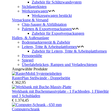
Zubehör für Schlitzwandsystem
Sichtlagerkisten
Werkzeugwagen
Werkzeugwagen bestückt
Verpackung & Versand
Chip-Sauger & Abfüllstation
Paletten & Exportverpackungen
Zubehör für Exportverpackungen
Hallen- & Außenanlage
Bodenmarkiergerät & Zubehör
Leitern, Tritte & Arbeitsplattformen
Zubehör für Leitern, Tritte & Arbeitsplattformen
Personenlifte
Spiegel
Überfahrbrücken, Rampen und Verladeschienen
Ausgewählte Produkte
RasterPlan Stellwände - Doppelseitig
€ 362,95
Werkbank mit Buchenmassivplatte - 1 Fachboden, 1 Flügeltür
und 3 Schubladen
€ 1.374,45
Computerschrank