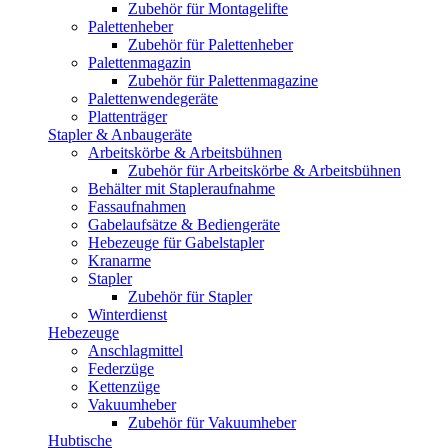
Zubehör für Montagelifte
Palettenheber
Zubehör für Palettenheber
Palettenmagazin
Zubehör für Palettenmagazine
Palettenwendegeräte
Plattenträger
Stapler & Anbaugeräte
Arbeitskörbe & Arbeitsbühnen
Zubehör für Arbeitskörbe & Arbeitsbühnen
Behälter mit Stapleraufnahme
Fassaufnahmen
Gabelaufsätze & Bediengeräte
Hebezeuge für Gabelstapler
Kranarme
Stapler
Zubehör für Stapler
Winterdienst
Hebezeuge
Anschlagmittel
Federzüge
Kettenzüge
Vakuumheber
Zubehör für Vakuumheber
Hubtische