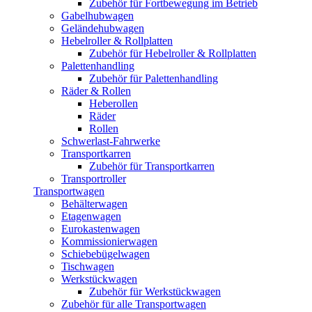
Zubehör für Fortbewegung im Betrieb
Gabelhubwagen
Geländehubwagen
Hebelroller & Rollplatten
Zubehör für Hebelroller & Rollplatten
Palettenhandling
Zubehör für Palettenhandling
Räder & Rollen
Heberollen
Räder
Rollen
Schwerlast-Fahrwerke
Transportkarren
Zubehör für Transportkarren
Transportroller
Transportwagen
Behälterwagen
Etagenwagen
Eurokastenwagen
Kommissionierwagen
Schiebebügelwagen
Tischwagen
Werkstückwagen
Zubehör für Werkstückwagen
Zubehör für alle Transportwagen