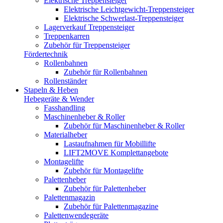
Elektrische Treppensteiger
Elektrische Leichtgewicht-Treppensteiger
Elektrische Schwerlast-Treppensteiger
Lagerverkauf Treppensteiger
Treppenkarren
Zubehör für Treppensteiger
Fördertechnik
Rollenbahnen
Zubehör für Rollenbahnen
Rollenständer
Stapeln & Heben
Hebegeräte & Wender
Fasshandling
Maschinenheber & Roller
Zubehör für Maschinenheber & Roller
Materialheber
Lastaufnahmen für Mobillifte
LIFT2MOVE Komplettangebote
Montagelifte
Zubehör für Montagelifte
Palettenheber
Zubehör für Palettenheber
Palettenmagazin
Zubehör für Palettenmagazine
Palettenwendegeräte