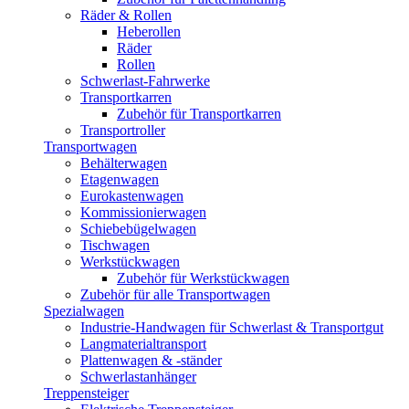
Räder & Rollen
Heberollen
Räder
Rollen
Schwerlast-Fahrwerke
Transportkarren
Zubehör für Transportkarren
Transportroller
Transportwagen
Behälterwagen
Etagenwagen
Eurokastenwagen
Kommissionierwagen
Schiebebügelwagen
Tischwagen
Werkstückwagen
Zubehör für Werkstückwagen
Zubehör für alle Transportwagen
Spezialwagen
Industrie-Handwagen für Schwerlast & Transportgut
Langmaterialtransport
Plattenwagen & -ständer
Schwerlastanhänger
Treppensteiger