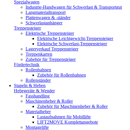
Spezialwagen
Industrie-Handwagen für Schwerlast & Transportgut
Langmaterialtransport
Plattenwagen & -ständer
Schwerlastanhänger
Treppensteiger
Elektrische Treppensteiger
Elektrische Leichtgewicht-Treppensteiger
Elektrische Schwerlast-Treppensteiger
Lagerverkauf Treppensteiger
Treppenkarren
Zubehör für Treppensteiger
Fördertechnik
Rollenbahnen
Zubehör für Rollenbahnen
Rollenständer
Stapeln & Heben
Hebegeräte & Wender
Fasshandling
Maschinenheber & Roller
Zubehör für Maschinenheber & Roller
Materialheber
Lastaufnahmen für Mobillifte
LIFT2MOVE Komplettangebote
Montagelifte