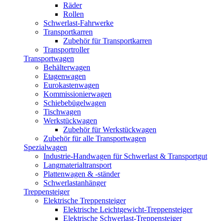
Räder
Rollen
Schwerlast-Fahrwerke
Transportkarren
Zubehör für Transportkarren
Transportroller
Transportwagen
Behälterwagen
Etagenwagen
Eurokastenwagen
Kommissionierwagen
Schiebebügelwagen
Tischwagen
Werkstückwagen
Zubehör für Werkstückwagen
Zubehör für alle Transportwagen
Spezialwagen
Industrie-Handwagen für Schwerlast & Transportgut
Langmaterialtransport
Plattenwagen & -ständer
Schwerlastanhänger
Treppensteiger
Elektrische Treppensteiger
Elektrische Leichtgewicht-Treppensteiger
Elektrische Schwerlast-Treppensteiger