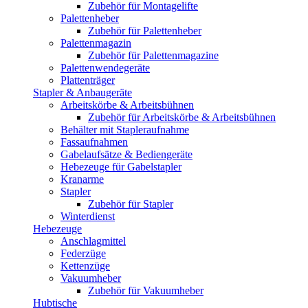
Zubehör für Montagelifte
Palettenheber
Zubehör für Palettenheber
Palettenmagazin
Zubehör für Palettenmagazine
Palettenwendegeräte
Plattenträger
Stapler & Anbaugeräte
Arbeitskörbe & Arbeitsbühnen
Zubehör für Arbeitskörbe & Arbeitsbühnen
Behälter mit Stapleraufnahme
Fassaufnahmen
Gabelaufsätze & Bediengeräte
Hebezeuge für Gabelstapler
Kranarme
Stapler
Zubehör für Stapler
Winterdienst
Hebezeuge
Anschlagmittel
Federzüge
Kettenzüge
Vakuumheber
Zubehör für Vakuumheber
Hubtische