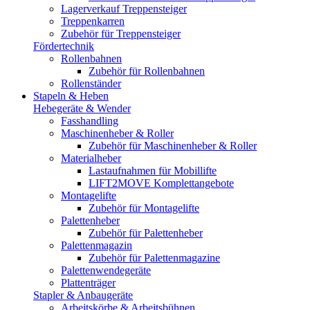
Lagerverkauf Treppensteiger
Treppenkarren
Zubehör für Treppensteiger
Fördertechnik
Rollenbahnen
Zubehör für Rollenbahnen
Rollenständer
Stapeln & Heben
Hebegeräte & Wender
Fasshandling
Maschinenheber & Roller
Zubehör für Maschinenheber & Roller
Materialheber
Lastaufnahmen für Mobillifte
LIFT2MOVE Komplettangebote
Montagelifte
Zubehör für Montagelifte
Palettenheber
Zubehör für Palettenheber
Palettenmagazin
Zubehör für Palettenmagazine
Palettenwendegeräte
Plattenträger
Stapler & Anbaugeräte
Arbeitskörbe & Arbeitsbühnen