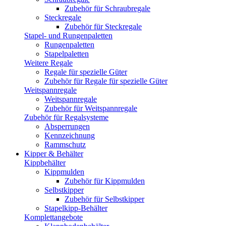
Zubehör für Schraubregale
Steckregale
Zubehör für Steckregale
Stapel- und Rungenpaletten
Rungenpaletten
Stapelpaletten
Weitere Regale
Regale für spezielle Güter
Zubehör für Regale für spezielle Güter
Weitspannregale
Weitspannregale
Zubehör für Weitspannregale
Zubehör für Regalsysteme
Absperrungen
Kennzeichnung
Rammschutz
Kipper & Behälter
Kippbehälter
Kippmulden
Zubehör für Kippmulden
Selbstkipper
Zubehör für Selbstkipper
Stapelkipp-Behälter
Komplettangebote