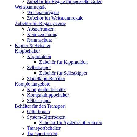
Zubehör für Regale für spezielle Güter
Weitspannregale
Weitspannregale
Zubehör für Weitspannregale
Zubehör für Regalsysteme
Absperrungen
Kennzeichnung
Rammschutz
Kipper & Behälter
Kippbehälter
Kippmulden
Zubehör für Kippmulden
Selbstkipper
Zubehör für Selbstkipper
Stapelkipp-Behälter
Komplettangebote
Klappbodenbehälter
Kompaktkippbehälter
Selbstkipper
Behälter für den Transport
Gitterboxen
System-Gitterboxen
Zubehör für System-Gitterboxen
Transportbehälter
Transportboxen