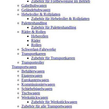
Zubehör für Fortbewegung im Betrieb
Gabelhubwagen
Geländehubwagen
Hebelroller & Rollplatten
Zubehör für Hebelroller & Rollplatten
Palettenhandling
Zubehör für Palettenhandling
Räder & Rollen
Heberollen
Räder
Rollen
Schwerlast-Fahrwerke
Transportkarren
Zubehör für Transportkarren
Transportroller
Transportwagen
Behälterwagen
Etagenwagen
Eurokastenwagen
Kommissionierwagen
Schiebebügelwagen
Tischwagen
Werkstückwagen
Zubehör für Werkstückwagen
Zubehör für alle Transportwagen