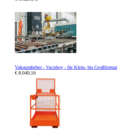
Vakuumheber - Vacuboy - für Klein- bis Großformat
€ 8.049,16