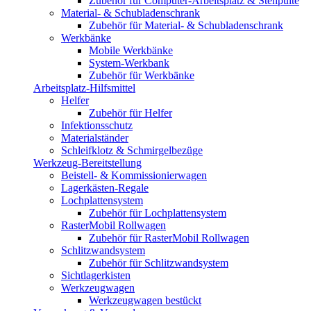
Zubehör für Computer-Arbeitsplatz & Stehpulte
Material- & Schubladenschrank
Zubehör für Material- & Schubladenschrank
Werkbänke
Mobile Werkbänke
System-Werkbank
Zubehör für Werkbänke
Arbeitsplatz-Hilfsmittel
Helfer
Zubehör für Helfer
Infektionsschutz
Materialständer
Schleifklotz & Schmirgelbezüge
Werkzeug-Bereitstellung
Beistell- & Kommissionierwagen
Lagerkästen-Regale
Lochplattensystem
Zubehör für Lochplattensystem
RasterMobil Rollwagen
Zubehör für RasterMobil Rollwagen
Schlitzwandsystem
Zubehör für Schlitzwandsystem
Sichtlagerkisten
Werkzeugwagen
Werkzeugwagen bestückt