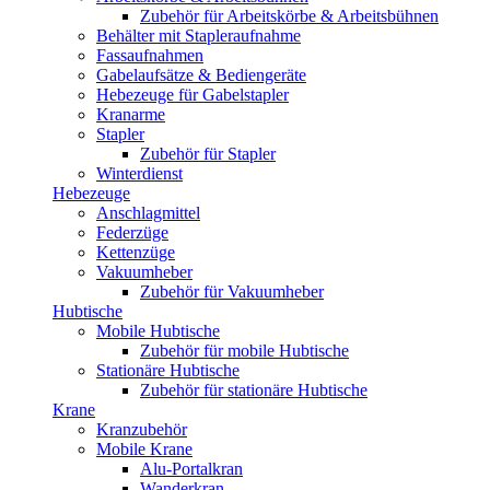
Zubehör für Arbeitskörbe & Arbeitsbühnen
Behälter mit Stapleraufnahme
Fassaufnahmen
Gabelaufsätze & Bediengeräte
Hebezeuge für Gabelstapler
Kranarme
Stapler
Zubehör für Stapler
Winterdienst
Hebezeuge
Anschlagmittel
Federzüge
Kettenzüge
Vakuumheber
Zubehör für Vakuumheber
Hubtische
Mobile Hubtische
Zubehör für mobile Hubtische
Stationäre Hubtische
Zubehör für stationäre Hubtische
Krane
Kranzubehör
Mobile Krane
Alu-Portalkran
Wanderkran