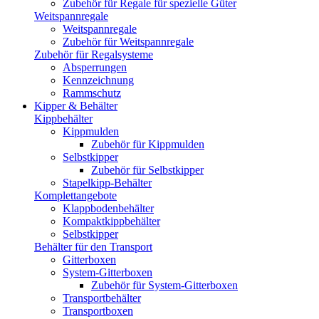
Zubehör für Regale für spezielle Güter
Weitspannregale
Weitspannregale
Zubehör für Weitspannregale
Zubehör für Regalsysteme
Absperrungen
Kennzeichnung
Rammschutz
Kipper & Behälter
Kippbehälter
Kippmulden
Zubehör für Kippmulden
Selbstkipper
Zubehör für Selbstkipper
Stapelkipp-Behälter
Komplettangebote
Klappbodenbehälter
Kompaktkippbehälter
Selbstkipper
Behälter für den Transport
Gitterboxen
System-Gitterboxen
Zubehör für System-Gitterboxen
Transportbehälter
Transportboxen