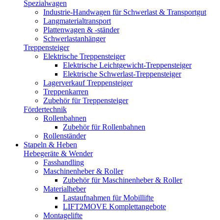
Spezialwagen
Industrie-Handwagen für Schwerlast & Transportgut
Langmaterialtransport
Plattenwagen & -ständer
Schwerlastanhänger
Treppensteiger
Elektrische Treppensteiger
Elektrische Leichtgewicht-Treppensteiger
Elektrische Schwerlast-Treppensteiger
Lagerverkauf Treppensteiger
Treppenkarren
Zubehör für Treppensteiger
Fördertechnik
Rollenbahnen
Zubehör für Rollenbahnen
Rollenständer
Stapeln & Heben
Hebegeräte & Wender
Fasshandling
Maschinenheber & Roller
Zubehör für Maschinenheber & Roller
Materialheber
Lastaufnahmen für Mobillifte
LIFT2MOVE Komplettangebote
Montagelifte