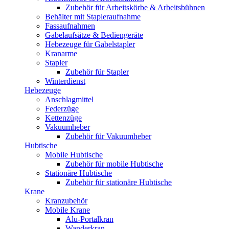
Zubehör für Arbeitskörbe & Arbeitsbühnen
Behälter mit Stapleraufnahme
Fassaufnahmen
Gabelaufsätze & Bediengeräte
Hebezeuge für Gabelstapler
Kranarme
Stapler
Zubehör für Stapler
Winterdienst
Hebezeuge
Anschlagmittel
Federzüge
Kettenzüge
Vakuumheber
Zubehör für Vakuumheber
Hubtische
Mobile Hubtische
Zubehör für mobile Hubtische
Stationäre Hubtische
Zubehör für stationäre Hubtische
Krane
Kranzubehör
Mobile Krane
Alu-Portalkran
Wanderkran