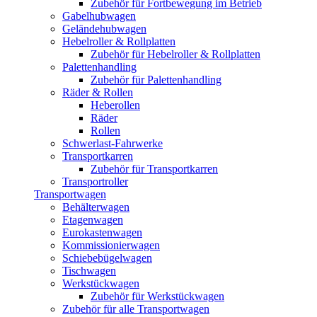
Zubehör für Fortbewegung im Betrieb
Gabelhubwagen
Geländehubwagen
Hebelroller & Rollplatten
Zubehör für Hebelroller & Rollplatten
Palettenhandling
Zubehör für Palettenhandling
Räder & Rollen
Heberollen
Räder
Rollen
Schwerlast-Fahrwerke
Transportkarren
Zubehör für Transportkarren
Transportroller
Transportwagen
Behälterwagen
Etagenwagen
Eurokastenwagen
Kommissionierwagen
Schiebebügelwagen
Tischwagen
Werkstückwagen
Zubehör für Werkstückwagen
Zubehör für alle Transportwagen