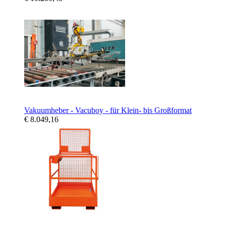
Vakuumheber - Vacuboy - für Klein- bis Großformat
€ 8.049,16