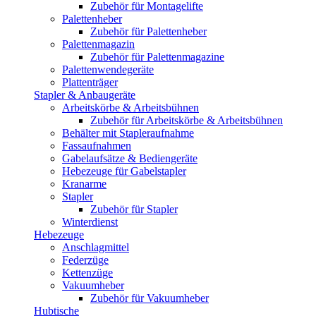
Zubehör für Montagelifte
Palettenheber
Zubehör für Palettenheber
Palettenmagazin
Zubehör für Palettenmagazine
Palettenwendegeräte
Plattenträger
Stapler & Anbaugeräte
Arbeitskörbe & Arbeitsbühnen
Zubehör für Arbeitskörbe & Arbeitsbühnen
Behälter mit Stapleraufnahme
Fassaufnahmen
Gabelaufsätze & Bediengeräte
Hebezeuge für Gabelstapler
Kranarme
Stapler
Zubehör für Stapler
Winterdienst
Hebezeuge
Anschlagmittel
Federzüge
Kettenzüge
Vakuumheber
Zubehör für Vakuumheber
Hubtische