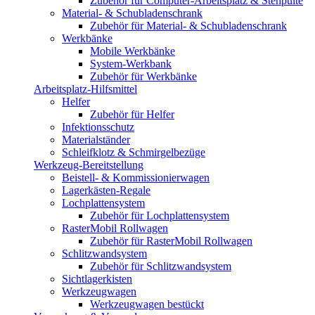
Zubehör für Computer-Arbeitsplatz & Stehpulte
Material- & Schubladenschrank
Zubehör für Material- & Schubladenschrank
Werkbänke
Mobile Werkbänke
System-Werkbank
Zubehör für Werkbänke
Arbeitsplatz-Hilfsmittel
Helfer
Zubehör für Helfer
Infektionsschutz
Materialständer
Schleifklotz & Schmirgelbezüge
Werkzeug-Bereitstellung
Beistell- & Kommissionierwagen
Lagerkästen-Regale
Lochplattensystem
Zubehör für Lochplattensystem
RasterMobil Rollwagen
Zubehör für RasterMobil Rollwagen
Schlitzwandsystem
Zubehör für Schlitzwandsystem
Sichtlagerkisten
Werkzeugwagen
Werkzeugwagen bestückt