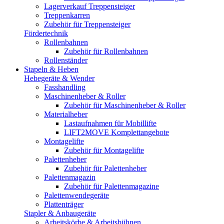
Lagerverkauf Treppensteiger
Treppenkarren
Zubehör für Treppensteiger
Fördertechnik
Rollenbahnen
Zubehör für Rollenbahnen
Rollenständer
Stapeln & Heben
Hebegeräte & Wender
Fasshandling
Maschinenheber & Roller
Zubehör für Maschinenheber & Roller
Materialheber
Lastaufnahmen für Mobillifte
LIFT2MOVE Komplettangebote
Montagelifte
Zubehör für Montagelifte
Palettenheber
Zubehör für Palettenheber
Palettenmagazin
Zubehör für Palettenmagazine
Palettenwendegeräte
Plattenträger
Stapler & Anbaugeräte
Arbeitskörbe & Arbeitsbühnen