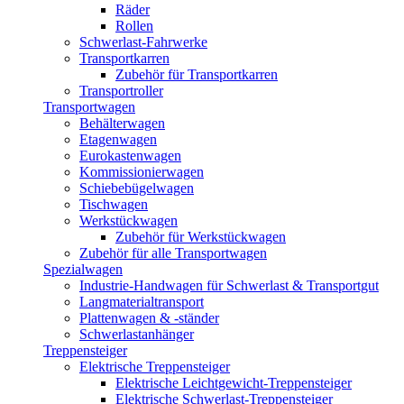
Räder
Rollen
Schwerlast-Fahrwerke
Transportkarren
Zubehör für Transportkarren
Transportroller
Transportwagen
Behälterwagen
Etagenwagen
Eurokastenwagen
Kommissionierwagen
Schiebebügelwagen
Tischwagen
Werkstückwagen
Zubehör für Werkstückwagen
Zubehör für alle Transportwagen
Spezialwagen
Industrie-Handwagen für Schwerlast & Transportgut
Langmaterialtransport
Plattenwagen & -ständer
Schwerlastanhänger
Treppensteiger
Elektrische Treppensteiger
Elektrische Leichtgewicht-Treppensteiger
Elektrische Schwerlast-Treppensteiger