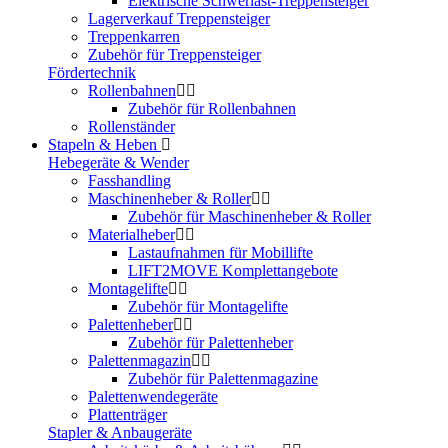
Elektrische Schwerlast-Treppensteiger
Lagerverkauf Treppensteiger
Treppenkarren
Zubehör für Treppensteiger
Fördertechnik
Rollenbahnen
Zubehör für Rollenbahnen
Rollenständer
Stapeln & Heben
Hebegeräte & Wender
Fasshandling
Maschinenheber & Roller
Zubehör für Maschinenheber & Roller
Materialheber
Lastaufnahmen für Mobillifte
LIFT2MOVE Komplettangebote
Montagelifte
Zubehör für Montagelifte
Palettenheber
Zubehör für Palettenheber
Palettenmagazin
Zubehör für Palettenmagazine
Palettenwendegeräte
Plattenträger
Stapler & Anbaugeräte