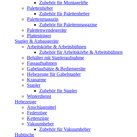
Zubehör für Montagelifte
Palettenheber
Zubehör für Palettenheber
Palettenmagazin
Zubehör für Palettenmagazine
Palettenwendegeräte
Plattenträger
Stapler & Anbaugeräte
Arbeitskörbe & Arbeitsbühnen
Zubehör für Arbeitskörbe & Arbeitsbühnen
Behälter mit Stapleraufnahme
Fassaufnahmen
Gabelaufsätze & Bediengeräte
Hebezeuge für Gabelstapler
Kranarme
Stapler
Zubehör für Stapler
Winterdienst
Hebezeuge
Anschlagmittel
Federzüge
Kettenzüge
Vakuumheber
Zubehör für Vakuumheber
Hubtische