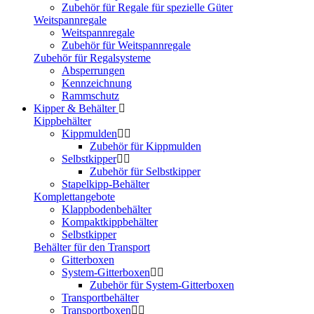
Zubehör für Regale für spezielle Güter
Weitspannregale
Weitspannregale
Zubehör für Weitspannregale
Zubehör für Regalsysteme
Absperrungen
Kennzeichnung
Rammschutz
Kipper & Behälter
Kippbehälter
Kippmulden
Zubehör für Kippmulden
Selbstkipper
Zubehör für Selbstkipper
Stapelkipp-Behälter
Komplettangebote
Klappbodenbehälter
Kompaktkippbehälter
Selbstkipper
Behälter für den Transport
Gitterboxen
System-Gitterboxen
Zubehör für System-Gitterboxen
Transportbehälter
Transportboxen