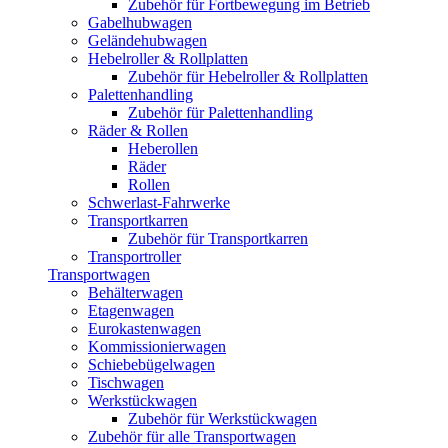
Zubehör für Fortbewegung im Betrieb
Gabelhubwagen
Geländehubwagen
Hebelroller & Rollplatten
Zubehör für Hebelroller & Rollplatten
Palettenhandling
Zubehör für Palettenhandling
Räder & Rollen
Heberollen
Räder
Rollen
Schwerlast-Fahrwerke
Transportkarren
Zubehör für Transportkarren
Transportroller
Transportwagen
Behälterwagen
Etagenwagen
Eurokastenwagen
Kommissionierwagen
Schiebebügelwagen
Tischwagen
Werkstückwagen
Zubehör für Werkstückwagen
Zubehör für alle Transportwagen