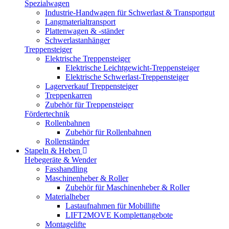
Spezialwagen
Industrie-Handwagen für Schwerlast & Transportgut
Langmaterialtransport
Plattenwagen & -ständer
Schwerlastanhänger
Treppensteiger
Elektrische Treppensteiger
Elektrische Leichtgewicht-Treppensteiger
Elektrische Schwerlast-Treppensteiger
Lagerverkauf Treppensteiger
Treppenkarren
Zubehör für Treppensteiger
Fördertechnik
Rollenbahnen
Zubehör für Rollenbahnen
Rollenständer
Stapeln & Heben
Hebegeräte & Wender
Fasshandling
Maschinenheber & Roller
Zubehör für Maschinenheber & Roller
Materialheber
Lastaufnahmen für Mobillifte
LIFT2MOVE Komplettangebote
Montagelifte