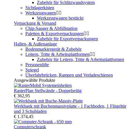
Zubehör für Schlitzwandsystem
Sichtlagerkisten
Werkzeugwagen
Werkzeugwagen bestückt
Verpackung & Versand
Chip-Sauger & Abfüllstation
Paletten & Exportverpackungen
Zubehör für Exportverpackungen
Hallen- & Außenanlage
Bodenmarkiergerät & Zubehör
Leitern, Tritte & Arbeitsplattformen
Zubehör für Leitern, Tritte & Arbeitsplattformen
Personenlifte
Spiegel
Überfahrbrücken, Rampen und Verladeschienen
Ausgewählte Produkte
RasterPlan Stellwände - Doppelseitig
€ 362,95
Werkbank mit Buchenmassivplatte - 1 Fachboden, 1 Flügeltür
und 3 Schubladen
€ 1.374,45
Computerschrank