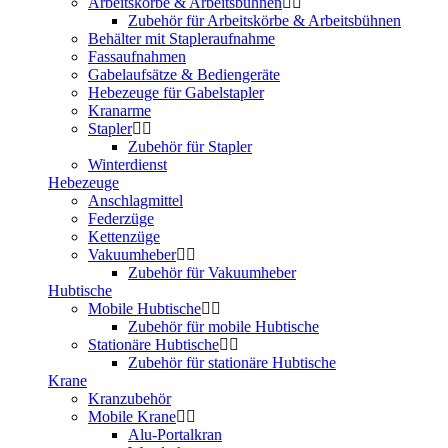
Arbeitskörbe & Arbeitsbühnen
Zubehör für Arbeitskörbe & Arbeitsbühnen
Behälter mit Stapleraufnahme
Fassaufnahmen
Gabelaufsätze & Bediengeräte
Hebezeuge für Gabelstapler
Kranarme
Stapler
Zubehör für Stapler
Winterdienst
Hebezeuge
Anschlagmittel
Federzüge
Kettenzüge
Vakuumheber
Zubehör für Vakuumheber
Hubtische
Mobile Hubtische
Zubehör für mobile Hubtische
Stationäre Hubtische
Zubehör für stationäre Hubtische
Krane
Kranzubehör
Mobile Krane
Alu-Portalkran