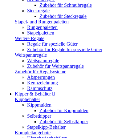
Zubehör für Schraubregale
Steckregale
Zubehör für Steckregale
Stapel- und Rungenpaletten
Rungenpaletten
Stapelpaletten
Weitere Regale
Regale für spezielle Güter
Zubehör für Regale für spezielle Güter
Weitspannregale
Weitspannregale
Zubehör für Weitspannregale
Zubehör für Regalsysteme
Absperrungen
Kennzeichnung
Rammschutz
Kipper & Behälter
Kippbehälter
Kippmulden
Zubehör für Kippmulden
Selbstkipper
Zubehör für Selbstkipper
Stapelkipp-Behälter
Komplettangebote