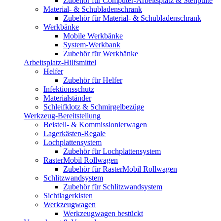
Zubehör für Computer-Arbeitsplatz & Stehpulte
Material- & Schubladenschrank
Zubehör für Material- & Schubladenschrank
Werkbänke
Mobile Werkbänke
System-Werkbank
Zubehör für Werkbänke
Arbeitsplatz-Hilfsmittel
Helfer
Zubehör für Helfer
Infektionsschutz
Materialständer
Schleifklotz & Schmirgelbezüge
Werkzeug-Bereitstellung
Beistell- & Kommissionierwagen
Lagerkästen-Regale
Lochplattensystem
Zubehör für Lochplattensystem
RasterMobil Rollwagen
Zubehör für RasterMobil Rollwagen
Schlitzwandsystem
Zubehör für Schlitzwandsystem
Sichtlagerkisten
Werkzeugwagen
Werkzeugwagen bestückt