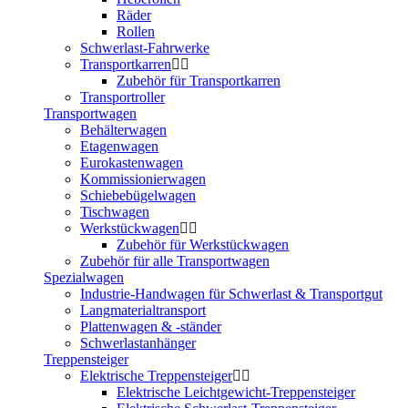
Räder
Rollen
Schwerlast-Fahrwerke
Transportkarren
Zubehör für Transportkarren
Transportroller
Transportwagen
Behälterwagen
Etagenwagen
Eurokastenwagen
Kommissionierwagen
Schiebebügelwagen
Tischwagen
Werkstückwagen
Zubehör für Werkstückwagen
Zubehör für alle Transportwagen
Spezialwagen
Industrie-Handwagen für Schwerlast & Transportgut
Langmaterialtransport
Plattenwagen & -ständer
Schwerlastanhänger
Treppensteiger
Elektrische Treppensteiger
Elektrische Leichtgewicht-Treppensteiger