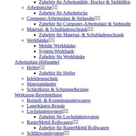
Zubehör für Arbeitsstühle, Hocker & Stehhilfen
Arbeitstische
Zubehör für Arbeitstische
Computer-Arbeitsplatz & Stehpulte
Zubehör für Computer-Arbeitsplatz & Stehpulte
Material- & Schubladenschrank
Zubehör für Material- & Schubladenschrank
Werkbänke
Mobile Werkbänke
System-Werkbank
Zubehör für Werkbänke
Arbeitsplatz-Hilfsmittel
Helfer
Zubehör für Helfer
Infektionsschutz
Materialständer
Schleifklotz & Schmirgelbezüge
Werkzeug-Bereitstellung
Beistell- & Kommissionierwagen
Lagerkästen-Regale
Lochplattensystem
Zubehör für Lochplattensystem
RasterMobil Rollwagen
Zubehör für RasterMobil Rollwagen
Schlitzwandsystem