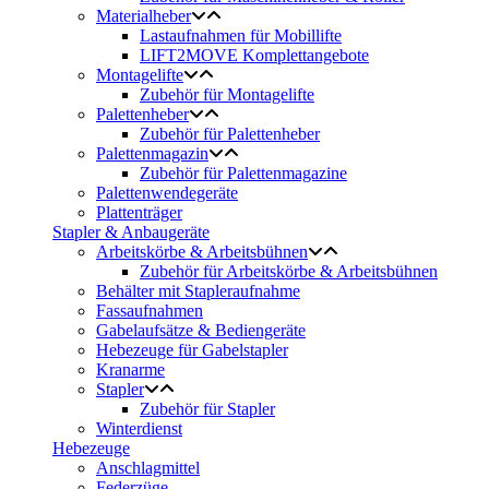
Materialheber
Lastaufnahmen für Mobillifte
LIFT2MOVE Komplettangebote
Montagelifte
Zubehör für Montagelifte
Palettenheber
Zubehör für Palettenheber
Palettenmagazin
Zubehör für Palettenmagazine
Palettenwendegeräte
Plattenträger
Stapler & Anbaugeräte
Arbeitskörbe & Arbeitsbühnen
Zubehör für Arbeitskörbe & Arbeitsbühnen
Behälter mit Stapleraufnahme
Fassaufnahmen
Gabelaufsätze & Bediengeräte
Hebezeuge für Gabelstapler
Kranarme
Stapler
Zubehör für Stapler
Winterdienst
Hebezeuge
Anschlagmittel
Federzüge