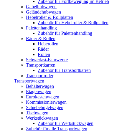
Zubehör für Fortbewegung im Betrieb
Gabelhubwagen
Geländehubwagen
Hebelroller & Rollplatten
Zubehör für Hebelroller & Rollplatten
Palettenhandling
Zubehör für Palettenhandling
Räder & Rollen
Heberollen
Räder
Rollen
Schwerlast-Fahrwerke
Transportkarren
Zubehör für Transportkarren
Transportroller
Transportwagen
Behälterwagen
Etagenwagen
Eurokastenwagen
Kommissionierwagen
Schiebebügelwagen
Tischwagen
Werkstückwagen
Zubehör für Werkstückwagen
Zubehör für alle Transportwagen