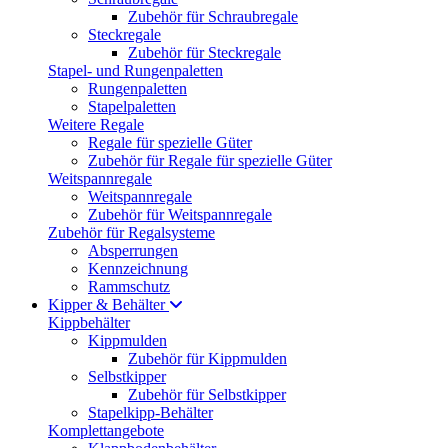
Zubehör für Schraubregale
Steckregale
Zubehör für Steckregale
Stapel- und Rungenpaletten
Rungenpaletten
Stapelpaletten
Weitere Regale
Regale für spezielle Güter
Zubehör für Regale für spezielle Güter
Weitspannregale
Weitspannregale
Zubehör für Weitspannregale
Zubehör für Regalsysteme
Absperrungen
Kennzeichnung
Rammschutz
Kipper & Behälter
Kippbehälter
Kippmulden
Zubehör für Kippmulden
Selbstkipper
Zubehör für Selbstkipper
Stapelkipp-Behälter
Komplettangebote