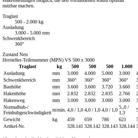
Hakenstellungen möglich, die den vorhandenen Raum optimal
nutzbar machen.
Traglast
500 - 2.000 kg
Ausladung
3.000 - 5.000 mm
Schwenkbereich
360°
Zustand
Neu
Hersteller-Teilenummer (MPN)
VS 500 x 3000
Traglast
kg
500
500
500
1.000
Ausladung
mm
3.000
4.000
5.000
3.000
Schwenkbereich
mm
360°
360°
360°
360°
Bauhöhe
mm
3.600
3.600
3.720
3.660
Hakenhöhe
mm
2.832
2.832
2.835
2.766
Hakenweg
mm
3.000
3.000
3.000
3.000
Normalhub-/
5.,0 /
m/min.
4,0 / 1,0
4,0 / 1,0
4,0 / 1,0
5
Feinhubgeschwindigkeit
1,3
Gewicht
kg
459
659
786
621
Artikel-Nr.
328.141
328.142
328.143
328.144