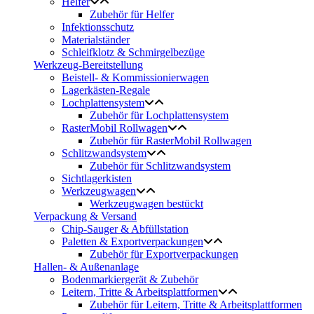
Helfer
Zubehör für Helfer
Infektionsschutz
Materialständer
Schleifklotz & Schmirgelbezüge
Werkzeug-Bereitstellung
Beistell- & Kommissionierwagen
Lagerkästen-Regale
Lochplattensystem
Zubehör für Lochplattensystem
RasterMobil Rollwagen
Zubehör für RasterMobil Rollwagen
Schlitzwandsystem
Zubehör für Schlitzwandsystem
Sichtlagerkisten
Werkzeugwagen
Werkzeugwagen bestückt
Verpackung & Versand
Chip-Sauger & Abfüllstation
Paletten & Exportverpackungen
Zubehör für Exportverpackungen
Hallen- & Außenanlage
Bodenmarkiergerät & Zubehör
Leitern, Tritte & Arbeitsplattformen
Zubehör für Leitern, Tritte & Arbeitsplattformen