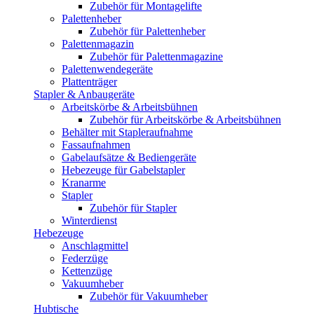
Zubehör für Montagelifte
Palettenheber
Zubehör für Palettenheber
Palettenmagazin
Zubehör für Palettenmagazine
Palettenwendegeräte
Plattenträger
Stapler & Anbaugeräte
Arbeitskörbe & Arbeitsbühnen
Zubehör für Arbeitskörbe & Arbeitsbühnen
Behälter mit Stapleraufnahme
Fassaufnahmen
Gabelaufsätze & Bediengeräte
Hebezeuge für Gabelstapler
Kranarme
Stapler
Zubehör für Stapler
Winterdienst
Hebezeuge
Anschlagmittel
Federzüge
Kettenzüge
Vakuumheber
Zubehör für Vakuumheber
Hubtische