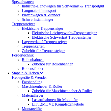
Spezialwagen
Industrie-Handwagen für Schwerlast & Transportgut
Langmaterialtransport
Plattenwagen & -ständer
Schwerlastanhänger
Treppensteiger
Elektrische Treppensteiger
Elektrische Leichtgewicht-Treppensteiger
Elektrische Schwerlast-Treppensteiger
Lagerverkauf Treppensteiger
Treppenkarren
Zubehör für Treppensteiger
Fördertechnik
Rollenbahnen
Zubehör für Rollenbahnen
Rollenständer
Stapeln & Heben
Hebegeräte & Wender
Fasshandling
Maschinenheber & Roller
Zubehör für Maschinenheber & Roller
Materialheber
Lastaufnahmen für Mobillifte
LIFT2MOVE Komplettangebote
Montagelifte