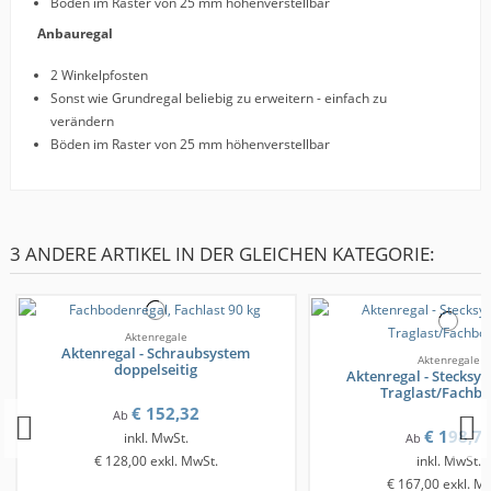
Böden im Raster von 25 mm höhenverstellbar
Anbauregal
2 Winkelpfosten
Sonst wie Grundregal beliebig zu erweitern - einfach zu
verändern
Böden im Raster von 25 mm höhenverstellbar
3 ANDERE ARTIKEL IN DER GLEICHEN KATEGORIE:
Aktenregale
Aktenregal - Schraubsystem
Aktenregale
doppelseitig
Aktenregal - Stecksys
Traglast/Fachb
€ 152,32
Ab
€ 198,7
inkl. MwSt.
Ab
€ 128,00
exkl. MwSt.
inkl. MwSt.
€ 167,00
exkl. M