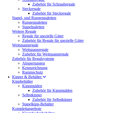
Zubehör für Schraubregale
Steckregale
Zubehör für Steckregale
Stapel- und Rungenpaletten
Rungenpaletten
Stapelpaletten
Weitere Regale
Regale für spezielle Güter
Zubehör für Regale für spezielle Güter
Weitspannregale
Weitspannregale
Zubehör für Weitspannregale
Zubehör für Regalsysteme
Absperrungen
Kennzeichnung
Rammschutz
Kipper & Behälter
Kippbehälter
Kippmulden
Zubehör für Kippmulden
Selbstkipper
Zubehör für Selbstkipper
Stapelkipp-Behälter
Komplettangebote