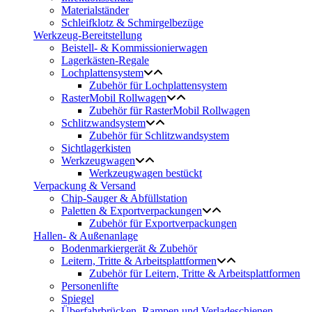
Materialständer
Schleifklotz & Schmirgelbezüge
Werkzeug-Bereitstellung
Beistell- & Kommissionierwagen
Lagerkästen-Regale
Lochplattensystem
Zubehör für Lochplattensystem
RasterMobil Rollwagen
Zubehör für RasterMobil Rollwagen
Schlitzwandsystem
Zubehör für Schlitzwandsystem
Sichtlagerkisten
Werkzeugwagen
Werkzeugwagen bestückt
Verpackung & Versand
Chip-Sauger & Abfüllstation
Paletten & Exportverpackungen
Zubehör für Exportverpackungen
Hallen- & Außenanlage
Bodenmarkiergerät & Zubehör
Leitern, Tritte & Arbeitsplattformen
Zubehör für Leitern, Tritte & Arbeitsplattformen
Personenlifte
Spiegel
Überfahrbrücken, Rampen und Verladeschienen