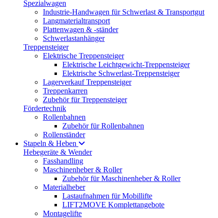
Spezialwagen
Industrie-Handwagen für Schwerlast & Transportgut
Langmaterialtransport
Plattenwagen & -ständer
Schwerlastanhänger
Treppensteiger
Elektrische Treppensteiger
Elektrische Leichtgewicht-Treppensteiger
Elektrische Schwerlast-Treppensteiger
Lagerverkauf Treppensteiger
Treppenkarren
Zubehör für Treppensteiger
Fördertechnik
Rollenbahnen
Zubehör für Rollenbahnen
Rollenständer
Stapeln & Heben
Hebegeräte & Wender
Fasshandling
Maschinenheber & Roller
Zubehör für Maschinenheber & Roller
Materialheber
Lastaufnahmen für Mobillifte
LIFT2MOVE Komplettangebote
Montagelifte