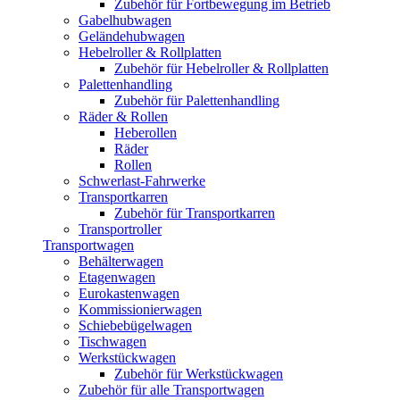
Zubehör für Fortbewegung im Betrieb
Gabelhubwagen
Geländehubwagen
Hebelroller & Rollplatten
Zubehör für Hebelroller & Rollplatten
Palettenhandling
Zubehör für Palettenhandling
Räder & Rollen
Heberollen
Räder
Rollen
Schwerlast-Fahrwerke
Transportkarren
Zubehör für Transportkarren
Transportroller
Transportwagen
Behälterwagen
Etagenwagen
Eurokastenwagen
Kommissionierwagen
Schiebebügelwagen
Tischwagen
Werkstückwagen
Zubehör für Werkstückwagen
Zubehör für alle Transportwagen