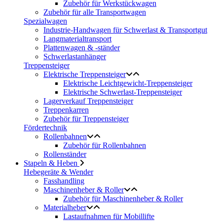
Zubehör für Werkstückwagen
Zubehör für alle Transportwagen
Spezialwagen
Industrie-Handwagen für Schwerlast & Transportgut
Langmaterialtransport
Plattenwagen & -ständer
Schwerlastanhänger
Treppensteiger
Elektrische Treppensteiger
Elektrische Leichtgewicht-Treppensteiger
Elektrische Schwerlast-Treppensteiger
Lagerverkauf Treppensteiger
Treppenkarren
Zubehör für Treppensteiger
Fördertechnik
Rollenbahnen
Zubehör für Rollenbahnen
Rollenständer
Stapeln & Heben
Hebegeräte & Wender
Fasshandling
Maschinenheber & Roller
Zubehör für Maschinenheber & Roller
Materialheber
Lastaufnahmen für Mobillifte