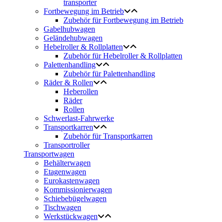
transporter
Fortbewegung im Betrieb
Zubehör für Fortbewegung im Betrieb
Gabelhubwagen
Geländehubwagen
Hebelroller & Rollplatten
Zubehör für Hebelroller & Rollplatten
Palettenhandling
Zubehör für Palettenhandling
Räder & Rollen
Heberollen
Räder
Rollen
Schwerlast-Fahrwerke
Transportkarren
Zubehör für Transportkarren
Transportroller
Transportwagen
Behälterwagen
Etagenwagen
Eurokastenwagen
Kommissionierwagen
Schiebebügelwagen
Tischwagen
Werkstückwagen