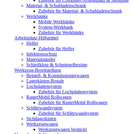
Zubehör für Computer-Arbeitsplatz & Stehpulte
Material- & Schubladenschrank
Zubehör für Material- & Schubladenschrank
Werkbänke
Mobile Werkbänke
System-Werkbank
Zubehör für Werkbänke
Arbeitsplatz-Hilfsmittel
Helfer
Zubehör für Helfer
Infektionsschutz
Materialständer
Schleifklotz & Schmirgelbezüge
Werkzeug-Bereitstellung
Beistell- & Kommissionierwagen
Lagerkästen-Regale
Lochplattensystem
Zubehör für Lochplattensystem
RasterMobil Rollwagen
Zubehör für RasterMobil Rollwagen
Schlitzwandsystem
Zubehör für Schlitzwandsystem
Sichtlagerkisten
Werkzeugwagen
Werkzeugwagen bestückt