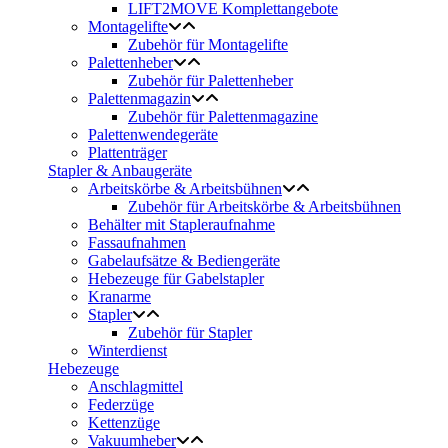
LIFT2MOVE Komplettangebote
Montagelifte
Zubehör für Montagelifte
Palettenheber
Zubehör für Palettenheber
Palettenmagazin
Zubehör für Palettenmagazine
Palettenwendegeräte
Plattenträger
Stapler & Anbaugeräte
Arbeitskörbe & Arbeitsbühnen
Zubehör für Arbeitskörbe & Arbeitsbühnen
Behälter mit Stapleraufnahme
Fassaufnahmen
Gabelaufsätze & Bediengeräte
Hebezeuge für Gabelstapler
Kranarme
Stapler
Zubehör für Stapler
Winterdienst
Hebezeuge
Anschlagmittel
Federzüge
Kettenzüge
Vakuumheber