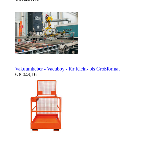
Vakuumheber - Vacuboy - für Klein- bis Großformat
€ 8.049,16