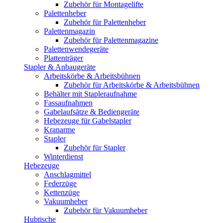
Zubehör für Montagelifte
Palettenheber
Zubehör für Palettenheber
Palettenmagazin
Zubehör für Palettenmagazine
Palettenwendegeräte
Plattenträger
Stapler & Anbaugeräte
Arbeitskörbe & Arbeitsbühnen
Zubehör für Arbeitskörbe & Arbeitsbühnen
Behälter mit Stapleraufnahme
Fassaufnahmen
Gabelaufsätze & Bediengeräte
Hebezeuge für Gabelstapler
Kranarme
Stapler
Zubehör für Stapler
Winterdienst
Hebezeuge
Anschlagmittel
Federzüge
Kettenzüge
Vakuumheber
Zubehör für Vakuumheber
Hubtische