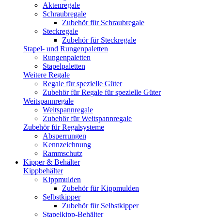
Aktenregale
Schraubregale
Zubehör für Schraubregale
Steckregale
Zubehör für Steckregale
Stapel- und Rungenpaletten
Rungenpaletten
Stapelpaletten
Weitere Regale
Regale für spezielle Güter
Zubehör für Regale für spezielle Güter
Weitspannregale
Weitspannregale
Zubehör für Weitspannregale
Zubehör für Regalsysteme
Absperrungen
Kennzeichnung
Rammschutz
Kipper & Behälter
Kippbehälter
Kippmulden
Zubehör für Kippmulden
Selbstkipper
Zubehör für Selbstkipper
Stapelkipp-Behälter