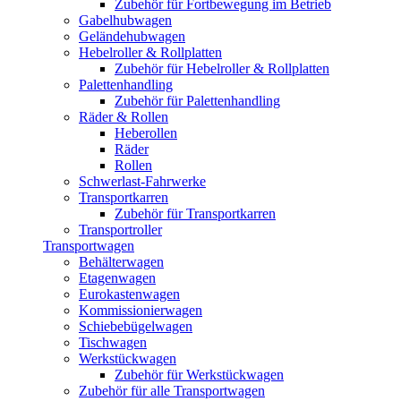
Zubehör für Fortbewegung im Betrieb
Gabelhubwagen
Geländehubwagen
Hebelroller & Rollplatten
Zubehör für Hebelroller & Rollplatten
Palettenhandling
Zubehör für Palettenhandling
Räder & Rollen
Heberollen
Räder
Rollen
Schwerlast-Fahrwerke
Transportkarren
Zubehör für Transportkarren
Transportroller
Transportwagen
Behälterwagen
Etagenwagen
Eurokastenwagen
Kommissionierwagen
Schiebebügelwagen
Tischwagen
Werkstückwagen
Zubehör für Werkstückwagen
Zubehör für alle Transportwagen