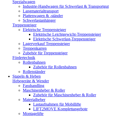
Spezialwagen
Industrie-Handwagen für Schwerlast & Transportgut
Langmaterialtransport
Plattenwagen & -ständer
Schwerlastanhänger
Treppensteiger
Elektrische Treppensteiger
Elektrische Leichtgewicht-Treppensteiger
Elektrische Schwerlast-Treppensteiger
Lagerverkauf Treppensteiger
Treppenkarren
Zubehör für Treppensteiger
Fördertechnik
Rollenbahnen
Zubehör für Rollenbahnen
Rollenständer
Stapeln & Heben
Hebegeräte & Wender
Fasshandling
Maschinenheber & Roller
Zubehör für Maschinenheber & Roller
Materialheber
Lastaufnahmen für Mobillifte
LIFT2MOVE Komplettangebote
Montagelifte