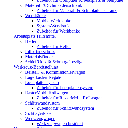
Zubehör für Computer-Arbeitsplatz & Stehpulte
Material- & Schubladenschrank
Zubehör für Material- & Schubladenschrank
Werkbänke
Mobile Werkbänke
System-Werkbank
Zubehör für Werkbänke
Arbeitsplatz-Hilfsmittel
Helfer
Zubehör für Helfer
Infektionsschutz
Materialständer
Schleifklotz & Schmirgelbezüge
Werkzeug-Bereitstellung
Beistell- & Kommissionierwagen
Lagerkästen-Regale
Lochplattensystem
Zubehör für Lochplattensystem
RasterMobil Rollwagen
Zubehör für RasterMobil Rollwagen
Schlitzwandsystem
Zubehör für Schlitzwandsystem
Sichtlagerkisten
Werkzeugwagen
Werkzeugwagen bestückt