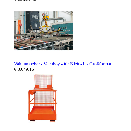
Vakuumheber - Vacuboy - für Klein- bis Großformat
€ 8.049,16