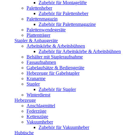
Zubehör für Montagelifte
Palettenheber
Zubehör für Palettenheber
Palettenmagazin
Zubehör für Palettenmagazine
Palettenwendegeräte
Plattenträger
Stapler & Anbaugeräte
Arbeitskörbe & Arbeitsbühnen
Zubehör für Arbeitskörbe & Arbeitsbühnen
Behälter mit Stapleraufnahme
Fassaufnahmen
Gabelaufsätze & Bediengeräte
Hebezeuge für Gabelstapler
Kranarme
Stapler
Zubehör für Stapler
Winterdienst
Hebezeuge
Anschlagmittel
Federzüge
Kettenzüge
Vakuumheber
Zubehör für Vakuumheber
Hubtische