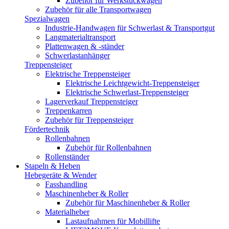
Zubehör für Werkstückwagen
Zubehör für alle Transportwagen
Spezialwagen
Industrie-Handwagen für Schwerlast & Transportgut
Langmaterialtransport
Plattenwagen & -ständer
Schwerlastanhänger
Treppensteiger
Elektrische Treppensteiger
Elektrische Leichtgewicht-Treppensteiger
Elektrische Schwerlast-Treppensteiger
Lagerverkauf Treppensteiger
Treppenkarren
Zubehör für Treppensteiger
Fördertechnik
Rollenbahnen
Zubehör für Rollenbahnen
Rollenständer
Stapeln & Heben
Hebegeräte & Wender
Fasshandling
Maschinenheber & Roller
Zubehör für Maschinenheber & Roller
Materialheber
Lastaufnahmen für Mobillifte