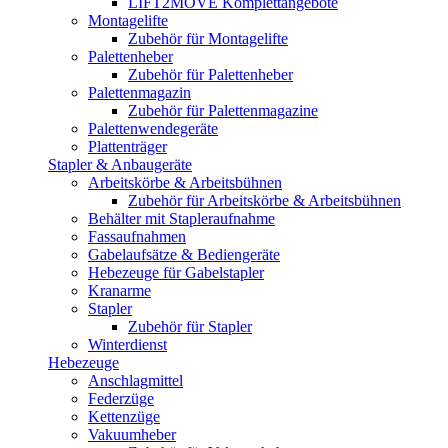
LIFT2MOVE Komplettangebote
Montagelifte
Zubehör für Montagelifte
Palettenheber
Zubehör für Palettenheber
Palettenmagazin
Zubehör für Palettenmagazine
Palettenwendegeräte
Plattenträger
Stapler & Anbaugeräte
Arbeitskörbe & Arbeitsbühnen
Zubehör für Arbeitskörbe & Arbeitsbühnen
Behälter mit Stapleraufnahme
Fassaufnahmen
Gabelaufsätze & Bediengeräte
Hebezeuge für Gabelstapler
Kranarme
Stapler
Zubehör für Stapler
Winterdienst
Hebezeuge
Anschlagmittel
Federzüge
Kettenzüge
Vakuumheber