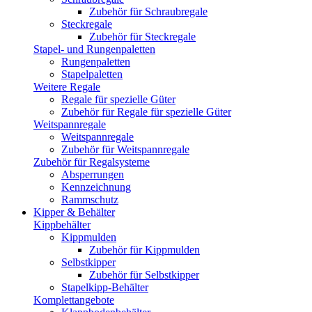
Zubehör für Schraubregale
Steckregale
Zubehör für Steckregale
Stapel- und Rungenpaletten
Rungenpaletten
Stapelpaletten
Weitere Regale
Regale für spezielle Güter
Zubehör für Regale für spezielle Güter
Weitspannregale
Weitspannregale
Zubehör für Weitspannregale
Zubehör für Regalsysteme
Absperrungen
Kennzeichnung
Rammschutz
Kipper & Behälter
Kippbehälter
Kippmulden
Zubehör für Kippmulden
Selbstkipper
Zubehör für Selbstkipper
Stapelkipp-Behälter
Komplettangebote