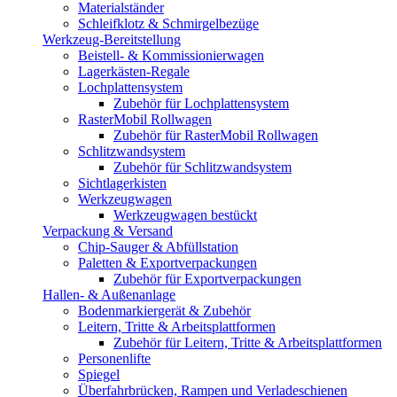
Materialständer
Schleifklotz & Schmirgelbezüge
Werkzeug-Bereitstellung
Beistell- & Kommissionierwagen
Lagerkästen-Regale
Lochplattensystem
Zubehör für Lochplattensystem
RasterMobil Rollwagen
Zubehör für RasterMobil Rollwagen
Schlitzwandsystem
Zubehör für Schlitzwandsystem
Sichtlagerkisten
Werkzeugwagen
Werkzeugwagen bestückt
Verpackung & Versand
Chip-Sauger & Abfüllstation
Paletten & Exportverpackungen
Zubehör für Exportverpackungen
Hallen- & Außenanlage
Bodenmarkiergerät & Zubehör
Leitern, Tritte & Arbeitsplattformen
Zubehör für Leitern, Tritte & Arbeitsplattformen
Personenlifte
Spiegel
Überfahrbrücken, Rampen und Verladeschienen