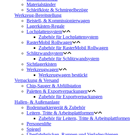
Materialständer
Schleifklotz & Schmirgelbezüge
Werkzeug-Bereitstellung
Beistell- & Kommissionierwagen
Lagerkästen-Regale
Lochplattensystem
Zubehör für Lochplattensystem
RasterMobil Rollwagen
Zubehör für RasterMobil Rollwagen
Schlitzwandsystem
Zubehör für Schlitzwandsystem
Sichtlagerkisten
Werkzeugwagen
Werkzeugwagen bestückt
Verpackung & Versand
Chip-Sauger & Abfüllstation
Paletten & Exportverpackungen
Zubehör für Exportverpackungen
Hallen- & Außenanlage
Bodenmarkiergerät & Zubehör
Leitern, Tritte & Arbeitsplattformen
Zubehör für Leitern, Tritte & Arbeitsplattformen
Personenlifte
Spiegel
Überfahrbrücken, Rampen und Verladeschienen