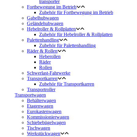
transporter
Fortbewegung im Betrieb
Zubehör für Fortbewegung im Betrieb
Gabelhubwagen
Geländehubwagen
Hebelroller & Rollplatten
Zubehör für Hebelroller & Rollplatten
Palettenhandling
Zubehör für Palettenhandling
Räder & Rollen
Heberollen
Räder
Rollen
Schwerlast-Fahrwerke
Transportkarren
Zubehör für Transportkarren
Transportroller
Transportwagen
Behälterwagen
Etagenwagen
Eurokastenwagen
Kommissionierwagen
Schiebebügelwagen
Tischwagen
Werkstückwagen