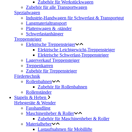
Zubehör für Werkstückwagen
Zubehör für alle Transportwagen
Spezialwagen
Industrie-Handwagen für Schwerlast & Transportgut
Langmaterialtransport
Plattenwagen & -ständer
Schwerlastanhänger
Treppensteiger
Elektrische Treppensteiger
Elektrische Leichtgewicht-Treppensteiger
Elektrische Schwerlast-Treppensteiger
Lagerverkauf Treppensteiger
Treppenkarren
Zubehör für Treppensteiger
Fördertechnik
Rollenbahnen
Zubehör für Rollenbahnen
Rollenständer
Stapeln & Heben
Hebegeräte & Wender
Fasshandling
Maschinenheber & Roller
Zubehör für Maschinenheber & Roller
Materialheber
Lastaufnahmen für Mobillifte