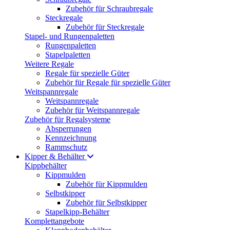
Zubehör für Schraubregale
Steckregale
Zubehör für Steckregale
Stapel- und Rungenpaletten
Rungenpaletten
Stapelpaletten
Weitere Regale
Regale für spezielle Güter
Zubehör für Regale für spezielle Güter
Weitspannregale
Weitspannregale
Zubehör für Weitspannregale
Zubehör für Regalsysteme
Absperrungen
Kennzeichnung
Rammschutz
Kipper & Behälter
Kippbehälter
Kippmulden
Zubehör für Kippmulden
Selbstkipper
Zubehör für Selbstkipper
Stapelkipp-Behälter
Komplettangebote