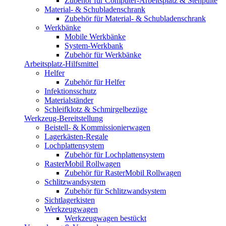
Zubehör für Computer-Arbeitsplatz & Stehpulte
Material- & Schubladenschrank
Zubehör für Material- & Schubladenschrank
Werkbänke
Mobile Werkbänke
System-Werkbank
Zubehör für Werkbänke
Arbeitsplatz-Hilfsmittel
Helfer
Zubehör für Helfer
Infektionsschutz
Materialständer
Schleifklotz & Schmirgelbezüge
Werkzeug-Bereitstellung
Beistell- & Kommissionierwagen
Lagerkästen-Regale
Lochplattensystem
Zubehör für Lochplattensystem
RasterMobil Rollwagen
Zubehör für RasterMobil Rollwagen
Schlitzwandsystem
Zubehör für Schlitzwandsystem
Sichtlagerkisten
Werkzeugwagen
Werkzeugwagen bestückt