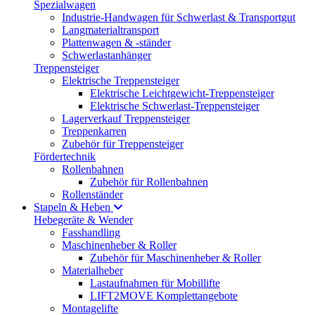
Spezialwagen
Industrie-Handwagen für Schwerlast & Transportgut
Langmaterialtransport
Plattenwagen & -ständer
Schwerlastanhänger
Treppensteiger
Elektrische Treppensteiger
Elektrische Leichtgewicht-Treppensteiger
Elektrische Schwerlast-Treppensteiger
Lagerverkauf Treppensteiger
Treppenkarren
Zubehör für Treppensteiger
Fördertechnik
Rollenbahnen
Zubehör für Rollenbahnen
Rollenständer
Stapeln & Heben
Hebegeräte & Wender
Fasshandling
Maschinenheber & Roller
Zubehör für Maschinenheber & Roller
Materialheber
Lastaufnahmen für Mobillifte
LIFT2MOVE Komplettangebote
Montagelifte