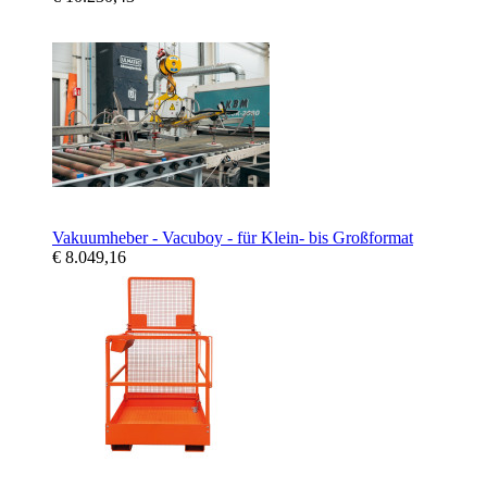
Vakuumheber - Vacuboy - für Klein- bis Großformat
€ 8.049,16