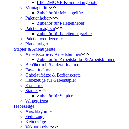
LIFT2MOVE Komplettangebote
Montagelifte
Zubehör für Montagelifte
Palettenheber
Zubehör für Palettenheber
Palettenmagazin
Zubehör für Palettenmagazine
Palettenwendegeräte
Plattenträger
Stapler & Anbaugeräte
Arbeitskörbe & Arbeitsbühnen
Zubehör für Arbeitskörbe & Arbeitsbühnen
Behälter mit Stapleraufnahme
Fassaufnahmen
Gabelaufsätze & Bediengeräte
Hebezeuge für Gabelstapler
Kranarme
Stapler
Zubehör für Stapler
Winterdienst
Hebezeuge
Anschlagmittel
Federzüge
Kettenzüge
Vakuumheber