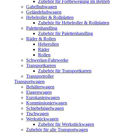
Zubehör für Fortbewegung im Betrieb
Gabelhubwagen
Geländehubwagen
Hebelroller & Rollplatten
Zubehör für Hebelroller & Rollplatten
Palettenhandling
Zubehör für Palettenhandling
Räder & Rollen
Heberollen
Räder
Rollen
Schwerlast-Fahrwerke
Transportkarren
Zubehör für Transportkarren
Transportroller
Transportwagen
Behälterwagen
Etagenwagen
Eurokastenwagen
Kommissionierwagen
Schiebebügelwagen
Tischwagen
Werkstückwagen
Zubehör für Werkstückwagen
Zubehör für alle Transportwagen