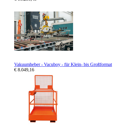
Vakuumheber - Vacuboy - für Klein- bis Großformat
€ 8.049,16