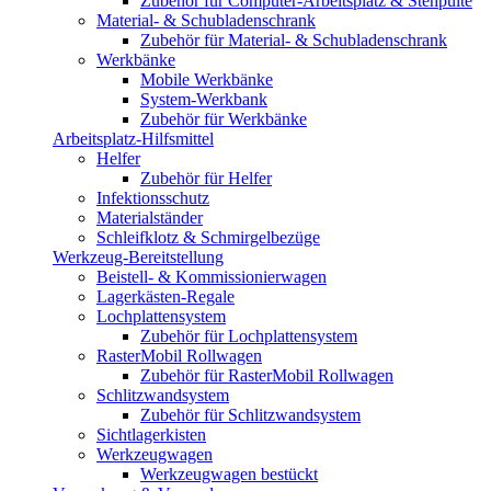
Zubehör für Computer-Arbeitsplatz & Stehpulte
Material- & Schubladenschrank
Zubehör für Material- & Schubladenschrank
Werkbänke
Mobile Werkbänke
System-Werkbank
Zubehör für Werkbänke
Arbeitsplatz-Hilfsmittel
Helfer
Zubehör für Helfer
Infektionsschutz
Materialständer
Schleifklotz & Schmirgelbezüge
Werkzeug-Bereitstellung
Beistell- & Kommissionierwagen
Lagerkästen-Regale
Lochplattensystem
Zubehör für Lochplattensystem
RasterMobil Rollwagen
Zubehör für RasterMobil Rollwagen
Schlitzwandsystem
Zubehör für Schlitzwandsystem
Sichtlagerkisten
Werkzeugwagen
Werkzeugwagen bestückt