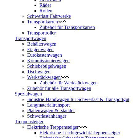
Räder
Rollen
Schwerlast-Fahrwerke
Transportkarren
Zubehör für Transportkarren
Transportroller
Transportwagen
Behälterwagen
Etagenwagen
Eurokastenwagen
Kommissionierwagen
Schiebebügelwagen
Tischwagen
Werkstückwagen
Zubehör für Werkstückwagen
Zubehör für alle Transportwagen
Spezialwagen
Industrie-Handwagen für Schwerlast & Transportgut
Langmaterialtransport
Plattenwagen & -ständer
Schwerlastanhänger
Treppensteiger
Elektrische Treppensteiger
Elektrische Leichtgewicht-Treppensteiger