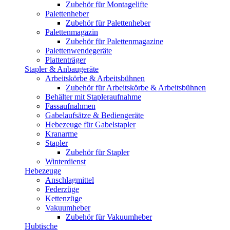
Zubehör für Montagelifte
Palettenheber
Zubehör für Palettenheber
Palettenmagazin
Zubehör für Palettenmagazine
Palettenwendegeräte
Plattenträger
Stapler & Anbaugeräte
Arbeitskörbe & Arbeitsbühnen
Zubehör für Arbeitskörbe & Arbeitsbühnen
Behälter mit Stapleraufnahme
Fassaufnahmen
Gabelaufsätze & Bediengeräte
Hebezeuge für Gabelstapler
Kranarme
Stapler
Zubehör für Stapler
Winterdienst
Hebezeuge
Anschlagmittel
Federzüge
Kettenzüge
Vakuumheber
Zubehör für Vakuumheber
Hubtische