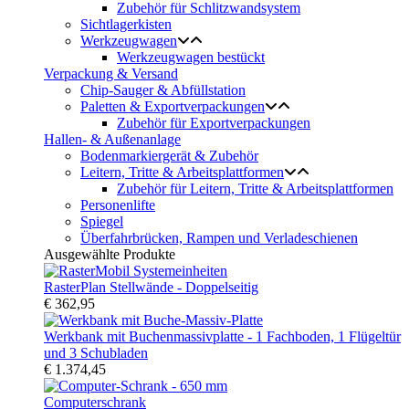
Zubehör für Schlitzwandsystem
Sichtlagerkisten
Werkzeugwagen
Werkzeugwagen bestückt
Verpackung & Versand
Chip-Sauger & Abfüllstation
Paletten & Exportverpackungen
Zubehör für Exportverpackungen
Hallen- & Außenanlage
Bodenmarkiergerät & Zubehör
Leitern, Tritte & Arbeitsplattformen
Zubehör für Leitern, Tritte & Arbeitsplattformen
Personenlifte
Spiegel
Überfahrbrücken, Rampen und Verladeschienen
Ausgewählte Produkte
RasterPlan Stellwände - Doppelseitig
€ 362,95
Werkbank mit Buchenmassivplatte - 1 Fachboden, 1 Flügeltür
und 3 Schubladen
€ 1.374,45
Computerschrank