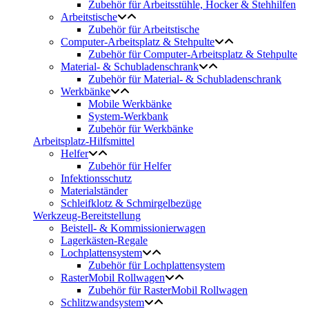
Zubehör für Arbeitsstühle, Hocker & Stehhilfen
Arbeitstische
Zubehör für Arbeitstische
Computer-Arbeitsplatz & Stehpulte
Zubehör für Computer-Arbeitsplatz & Stehpulte
Material- & Schubladenschrank
Zubehör für Material- & Schubladenschrank
Werkbänke
Mobile Werkbänke
System-Werkbank
Zubehör für Werkbänke
Arbeitsplatz-Hilfsmittel
Helfer
Zubehör für Helfer
Infektionsschutz
Materialständer
Schleifklotz & Schmirgelbezüge
Werkzeug-Bereitstellung
Beistell- & Kommissionierwagen
Lagerkästen-Regale
Lochplattensystem
Zubehör für Lochplattensystem
RasterMobil Rollwagen
Zubehör für RasterMobil Rollwagen
Schlitzwandsystem