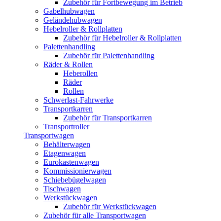
Zubehör für Fortbewegung im Betrieb
Gabelhubwagen
Geländehubwagen
Hebelroller & Rollplatten
Zubehör für Hebelroller & Rollplatten
Palettenhandling
Zubehör für Palettenhandling
Räder & Rollen
Heberollen
Räder
Rollen
Schwerlast-Fahrwerke
Transportkarren
Zubehör für Transportkarren
Transportroller
Transportwagen
Behälterwagen
Etagenwagen
Eurokastenwagen
Kommissionierwagen
Schiebebügelwagen
Tischwagen
Werkstückwagen
Zubehör für Werkstückwagen
Zubehör für alle Transportwagen