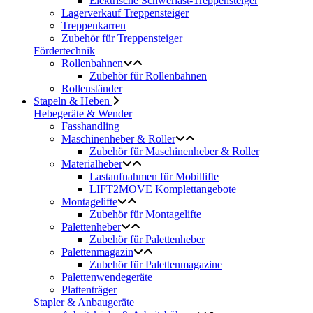
Elektrische Schwerlast-Treppensteiger
Lagerverkauf Treppensteiger
Treppenkarren
Zubehör für Treppensteiger
Fördertechnik
Rollenbahnen
Zubehör für Rollenbahnen
Rollenständer
Stapeln & Heben
Hebegeräte & Wender
Fasshandling
Maschinenheber & Roller
Zubehör für Maschinenheber & Roller
Materialheber
Lastaufnahmen für Mobillifte
LIFT2MOVE Komplettangebote
Montagelifte
Zubehör für Montagelifte
Palettenheber
Zubehör für Palettenheber
Palettenmagazin
Zubehör für Palettenmagazine
Palettenwendegeräte
Plattenträger
Stapler & Anbaugeräte