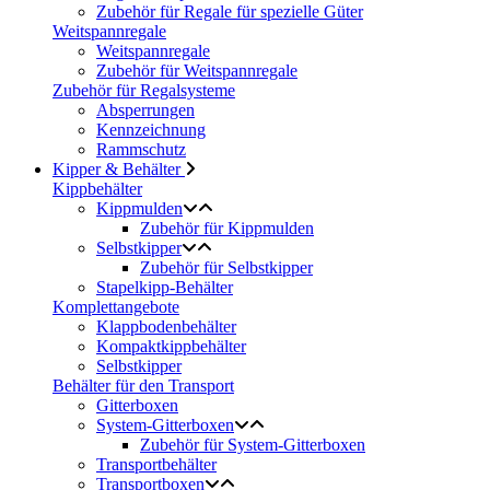
Zubehör für Regale für spezielle Güter
Weitspannregale
Weitspannregale
Zubehör für Weitspannregale
Zubehör für Regalsysteme
Absperrungen
Kennzeichnung
Rammschutz
Kipper & Behälter
Kippbehälter
Kippmulden
Zubehör für Kippmulden
Selbstkipper
Zubehör für Selbstkipper
Stapelkipp-Behälter
Komplettangebote
Klappbodenbehälter
Kompaktkippbehälter
Selbstkipper
Behälter für den Transport
Gitterboxen
System-Gitterboxen
Zubehör für System-Gitterboxen
Transportbehälter
Transportboxen