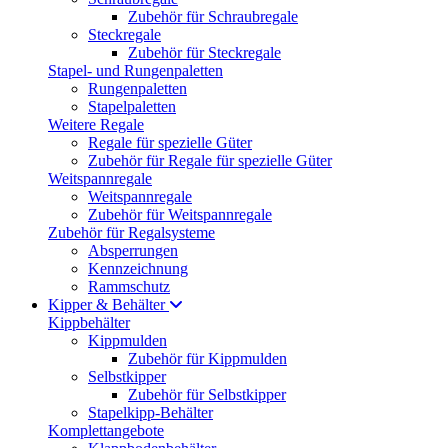
Zubehör für Schraubregale
Steckregale
Zubehör für Steckregale
Stapel- und Rungenpaletten
Rungenpaletten
Stapelpaletten
Weitere Regale
Regale für spezielle Güter
Zubehör für Regale für spezielle Güter
Weitspannregale
Weitspannregale
Zubehör für Weitspannregale
Zubehör für Regalsysteme
Absperrungen
Kennzeichnung
Rammschutz
Kipper & Behälter
Kippbehälter
Kippmulden
Zubehör für Kippmulden
Selbstkipper
Zubehör für Selbstkipper
Stapelkipp-Behälter
Komplettangebote