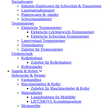
Spezialwagen
Industrie-Handwagen für Schwerlast & Transportgut
Langmaterialtransport
Plattenwagen & -ständer
Schwerlastanhänger
Treppensteiger
Elektrische Treppensteiger
Elektrische Leichtgewicht-Treppensteiger
Elektrische Schwerlast-Treppensteiger
Lagerverkauf Treppensteiger
Treppenkarren
Zubehör für Treppensteiger
Fördertechnik
Rollenbahnen
Zubehör für Rollenbahnen
Rollenständer
Stapeln & Heben
Hebegeräte & Wender
Fasshandling
Maschinenheber & Roller
Zubehör für Maschinenheber & Roller
Materialheber
Lastaufnahmen für Mobillifte
LIFT2MOVE Komplettangebote
Montagelifte