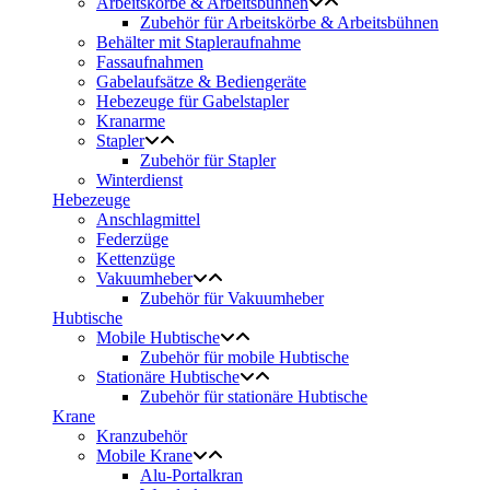
Arbeitskörbe & Arbeitsbühnen
Zubehör für Arbeitskörbe & Arbeitsbühnen
Behälter mit Stapleraufnahme
Fassaufnahmen
Gabelaufsätze & Bediengeräte
Hebezeuge für Gabelstapler
Kranarme
Stapler
Zubehör für Stapler
Winterdienst
Hebezeuge
Anschlagmittel
Federzüge
Kettenzüge
Vakuumheber
Zubehör für Vakuumheber
Hubtische
Mobile Hubtische
Zubehör für mobile Hubtische
Stationäre Hubtische
Zubehör für stationäre Hubtische
Krane
Kranzubehör
Mobile Krane
Alu-Portalkran